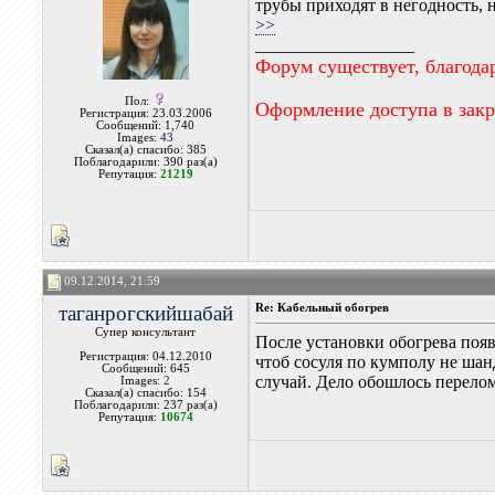
трубы приходят в негодность, 
>>
__________________
Форум существует, благода
Пол:
Оформление доступа в зак
Регистрация: 23.03.2006
Сообщений: 1,740
Images:
43
Сказал(а) спасибо: 385
Поблагодарили: 390 раз(а)
Репутация:
21219
09.12.2014, 21:59
таганрогскийшабай
Re: Кабельный обогрев
Супер консультант
После установки обогрева появ
Регистрация: 04.12.2010
чтоб сосуля по кумполу не шанд
Сообщений: 645
случай. Дело обошлось перелом
Images:
2
Сказал(а) спасибо: 154
Поблагодарили: 237 раз(а)
Репутация:
10674