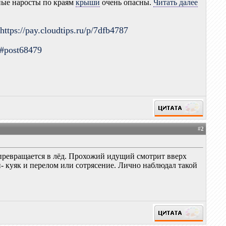
яные наросты по краям
крыши
очень опасны.
Читать далее
.
https://pay.cloudtips.ru/p/7dfb4787
9#post68479
#
2
и превращается в лёд. Прохожий идущий смотрит вверх
ми- куяк и перелом или сотрясение. Лично наблюдал такой