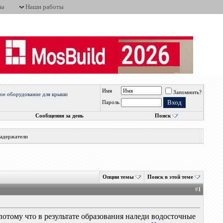
ты
Наши работы
Имя
Запомнить?
ое оборудование для крыши
Пароль
Сообщения за день
Поиск
задержатели
Опции темы
Поиск в этой теме
#
1
отому что в результате образования наледи водосточные