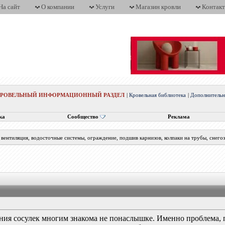
На сайт
О компании
Услуги
Магазин кровли
Контак
КРОВЕЛЬНЫЙ ИНФОРМАЦИОННЫЙ РАЗДЕЛ
|
Кровельная библиотека
|
Дополнительн
ка
Сообщество
Реклама
вентиляция, водосточные системы, ограждение, подшив карнизов, колпаки на трубы, снего
ния сосулек многим знакома не понаслышке. Именно проблема, п