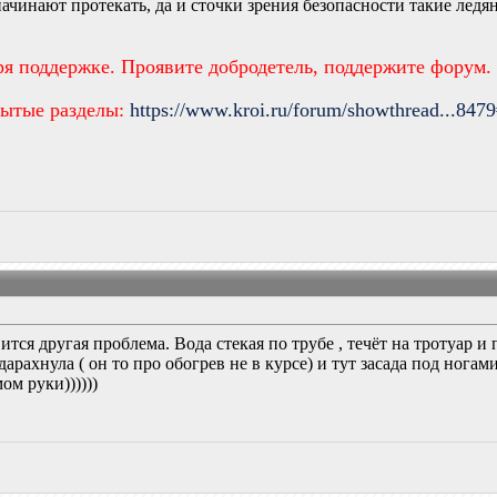
начинают протекать, да и сточки зрения безопасности такие лед
ря поддержке. Проявите добродетель, поддержите форум
рытые разделы:
https://www.kroi.ru/forum/showthread...847
ится другая проблема. Вода стекая по трубе , течёт на тротуар 
арахнула ( он то про обогрев не в курсе) и тут засада под нога
ом руки))))))