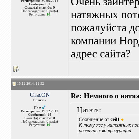
Очень заинте
Регистрация: 30.05.2014
Сообщений: 1
Сказал(а) спасибо: 0
натяжных пото
Поблагодарили: 0 раз(а)
Репутация:
10
пожалуйста д
компании Норд
адрес сайта?
15.12.2014, 11:32
СтасON
Re: Немного о нат
Новичок
Цитата:
Пол:
Регистрация: 19.12.2012
Сообщений: 14
Сказал(а) спасибо: 0
Сообщение от
ceil1
Поблагодарили: 0 раз(а)
К тому же у натяжных пот
Репутация:
10
различных конфигураций