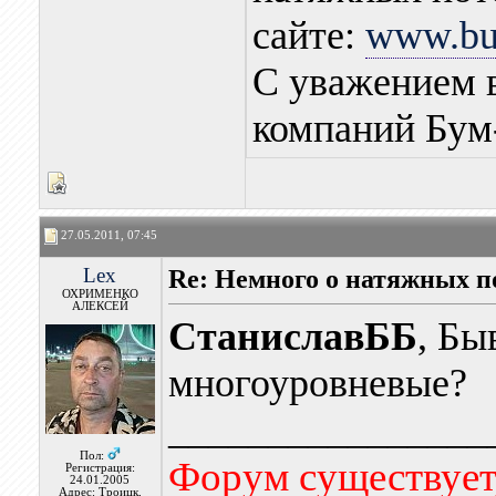
сайте:
www.b
С уважением 
компаний Бум
27.05.2011, 07:45
Lex
Re: Немного о натяжных п
ОХРИМЕНКО
АЛЕКСЕЙ
СтаниславББ
, Бы
многоуровневые?
________________
Пол:
Форум существует,
Регистрация:
24.01.2005
Адрес: Троицк,