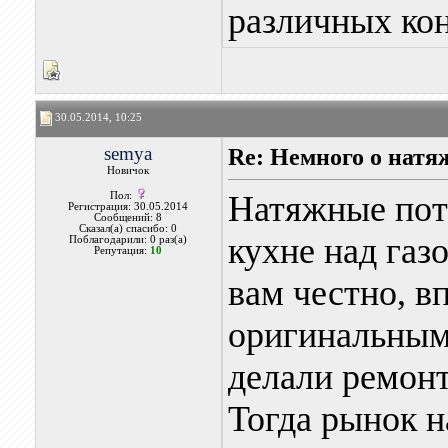
различных ко
30.05.2014, 10:25
semya
Re: Немного о нат
Новичок
Натяжные пот
Пол:
Регистрация: 30.05.2014
Сообщений: 8
Сказал(а) спасибо: 0
кухне над газ
Поблагодарили: 0 раз(а)
Репутация:
10
вам честно, в
оригинальным 
делали ремонт
Тогда рынок 