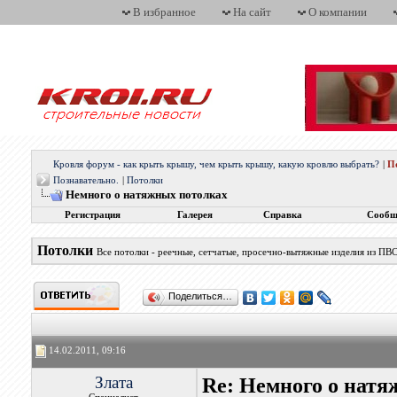
В избранное
На сайт
О компании
Кровля форум - как крыть крышу, чем крыть крышу, какую кровлю выбрать?
|
П
Познавательно.
|
Потолки
Немного о натяжных потолках
Регистрация
Галерея
Справка
Сообщ
Потолки
Все потолки - реечные, сетчатые, просечно-вытяжные изделия из ПВС
Поделиться…
14.02.2011, 09:16
Злата
Re: Немного о нат