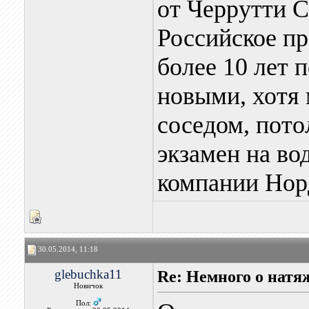
от Черрутти С
Российское пр
более 10 лет 
новыми, хотя
соседом, пот
экзамен на во
компании Норд
30.05.2014, 11:18
glebuchka11
Re: Немного о нат
Новичок
Пол: