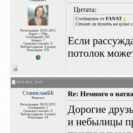
Специалист
Цитата:
Сообщение от
FANAT
Стоит ли делать на кухне 
Регистрация: 18.01.2011
Адрес: г.Уфа
Если рассужда
Сообщений: 205
Images:
7
Сказал(а) спасибо: 0
Поблагодарили: 0 раз(а)
потолок может
Репутация:
579
26.05.2011, 15:45
СтаниславББ
Re: Немного о нат
Новичок
Регистрация: 26.05.2011
Дорогие друзь
Сообщений: 1
Сказал(а) спасибо: 0
Поблагодарили: 0 раз(а)
Репутация:
10
и небылицы п