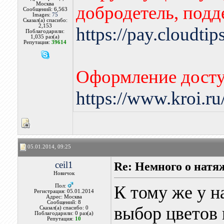
Москва
добродетель, подд
Сообщений: 6,563
Images:
75
Сказал(а) спасибо:
2,153
https://pay.cloudti
Поблагодарили:
1,035 раз(а)
Репутация:
39614
Оформление досту
https://www.kroi.r
05.01.2014, 09:25
ceil1
Re: Немного о нат
Новичок
К тому же у 
Пол:
Регистрация: 05.01.2014
Адрес: Москва
Сообщений: 8
выбор цветов 
Сказал(а) спасибо: 0
Поблагодарили: 0 раз(а)
Репутация:
10