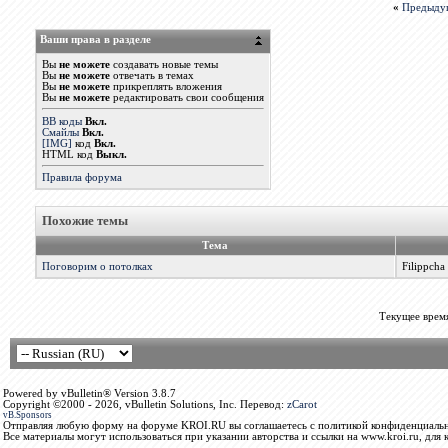
«
Предыду
Ваши права в разделе
Вы
не можете
создавать новые темы
Вы
не можете
отвечать в темах
Вы
не можете
прикреплять вложения
Вы
не можете
редактировать свои сообщения
BB коды
Вкл.
Смайлы
Вкл.
[IMG]
код
Вкл.
HTML код
Выкл.
Правила форума
Похожие темы
Тема
Поговорим о потолках
Filippcha
Текущее врем
Powered by vBulletin® Version 3.8.7
Copyright ©2000 - 2026, vBulletin Solutions, Inc. Перевод:
zCarot
vB.Sponsors
Отправляя любую форму на форуме KROI.RU вы соглашаетесь с политикой конфиденциальн
Все материалы могут использоваться при указании авторства и ссылки на www.kroi.ru, для 