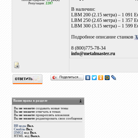
Репутация:
2287
В наличии:
LBM 200 (2.15 метра) – 1 091 E
LBM 250 (2.65 метра) – 1 357 E
LBM 300 (3.15 метра) – 1 599 E
Подробное описание станков
З
8 (800)775-78-34
info@metalmaster.ru
Поделиться…
Ваши права в разделе
Вы
не можете
создавать новые темы
Вы
не можете
отвечать в темах
Вы
не можете
прикреплять вложения
Вы
не можете
редактировать свои сообщения
BB коды
Вкл.
Смайлы
Вкл.
[IMG]
код
Вкл.
HTML код
Выкл.