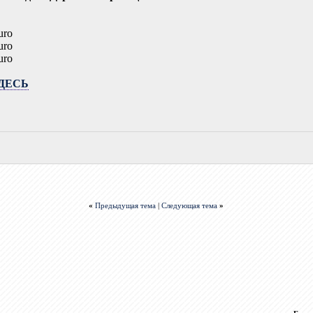
uro
uro
uro
ДЕСЬ
«
Предыдущая тема
|
Следующая тема
»