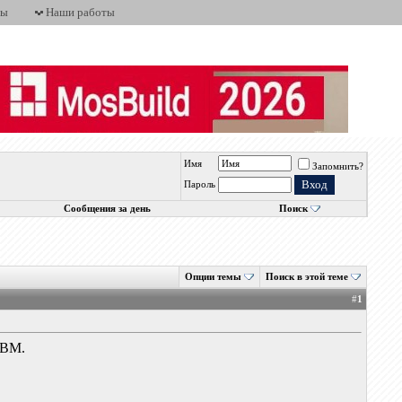
ты
Наши работы
Имя
Запомнить?
Пароль
Сообщения за день
Поиск
Опции темы
Поиск в этой теме
#
1
LBM.