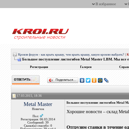
В избранное
Кровля форум - как крыть крышу, чем крыть крышу, какую кровлю выбрать?
|
Большое поступление листогибов Metal Master LBM. Мы все 
Регистрация
Галерея
Справ
Поделиться…
17.03.2015, 18:36
Metal Master
Большое поступление листогибов Metal M
Новичок
Хорошие новости – склад Meta
Пол:
Регистрация: 06.03.2014
Сообщений: 39
Сказал(а) спасибо: 0
Отгрузим станки в течение о
Поблагодарили: 39 раз(а)