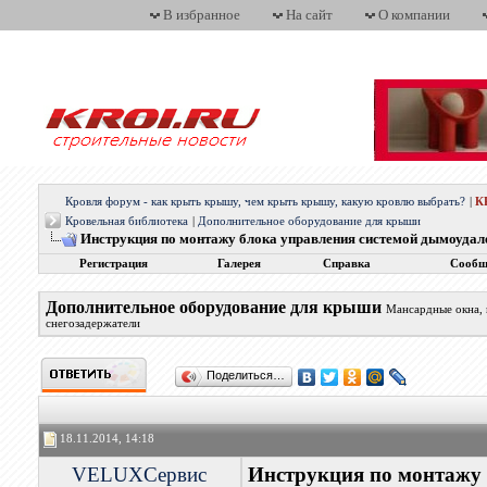
В избранное
На сайт
О компании
Кровля форум - как крыть крышу, чем крыть крышу, какую кровлю выбрать?
|
К
Кровельная библиотека
|
Дополнительное оборудование для крыши
Инструкция по монтажу блока управления системой дымоуд
Регистрация
Галерея
Справка
Сообщ
Дополнительное оборудование для крыши
Мансардные окна, 
снегозадержатели
Поделиться…
18.11.2014, 14:18
VELUXСервис
Инструкция по монтажу