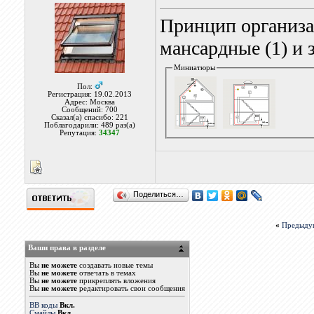
Принцип организа
мансардные (1) и 
Миниатюры
Пол:
Регистрация: 19.02.2013
Адрес: Москва
Сообщений: 700
Сказал(а) спасибо: 221
Поблагодарили: 489 раз(а)
Репутация:
34347
Поделиться…
«
Предыду
Ваши права в разделе
Вы
не можете
создавать новые темы
Вы
не можете
отвечать в темах
Вы
не можете
прикреплять вложения
Вы
не можете
редактировать свои сообщения
BB коды
Вкл.
Смайлы
Вкл.