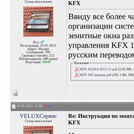
Супер консультант
KFX
Ввиду все более 
организации сист
зенитные окна ра
управления KFX 1
Пол:
Регистрация: 19.02.2013
Адрес: Москва
русским переводо
Сообщений: 700
Сказал(а) спасибо: 221
Поблагодарили: 489 раз(а)
Репутация:
34347
Вложения
KFX 451914-2013-11.pdf
(2.03 Мб, 
KFX 100 перевод.pdf
(291.1 Кб, 298
20.03.2015, 11:08
VELUXСервис
Re: Инструкция по мон
Супер консультант
KFX