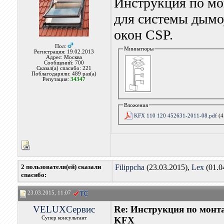
Инструкция по мо
для системы дымо
окон CSP.
Пол:
Миниатюры
Регистрация: 19.02.2013
Адрес: Москва
Сообщений: 700
Сказал(а) спасибо: 221
Поблагодарили: 489 раз(а)
Репутация:
34347
Вложения
KFX 110 120 452631-2011-08.pdf
(4
2 пользователя(ей) сказали
Filippcha
(23.03.2015),
Lex
(01.0
cпасибо:
23.03.2015, 11:07
VELUXСервис
Re: Инструкция по мон
Супер консультант
KFX