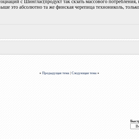
социаций с Шинглас(продукт так скзать массового потребления,
ыше это абсолютно та же финская черепица технониколь, только
«
Предыдущая тема
|
Следующая тема
»
Быст