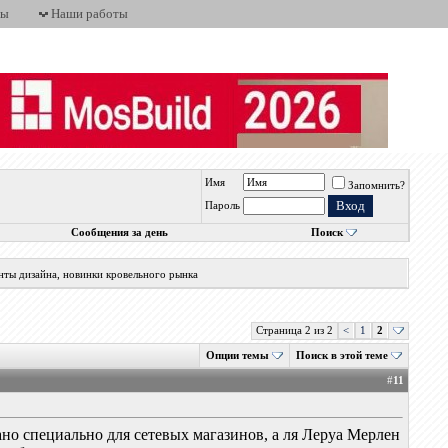
ты
Наши работы
Имя
Запомнить?
Пароль
Сообщения за день
Поиск
нты дизайна, новинки кровельного рынка
Страница 2 из 2
<
1
2
Опции темы
Поиск в этой теме
#
11
елано специально для сетевых магазинов, а ля Леруа Мерлен