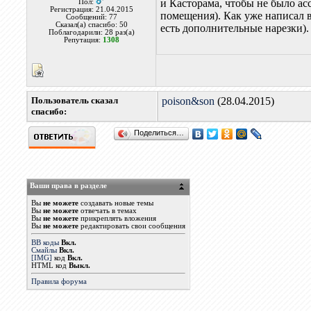
и Касторама, чтобы не было ас
Пол:
Регистрация: 21.04.2015
помещения). Как уже написал в
Сообщений: 77
Сказал(а) спасибо: 50
есть дополнительные нарезки).
Поблагодарили: 28 раз(а)
Репутация:
1308
Пользователь сказал
poison&son
(28.04.2015)
cпасибо:
Поделиться…
Ваши права в разделе
Вы
не можете
создавать новые темы
Вы
не можете
отвечать в темах
Вы
не можете
прикреплять вложения
Вы
не можете
редактировать свои сообщения
BB коды
Вкл.
Смайлы
Вкл.
[IMG]
код
Вкл.
HTML код
Выкл.
Правила форума