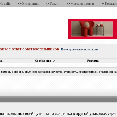
На сайт
О компании
Услуги
Магазин кровли
Контак
ВОПРОС-ОТВЕТ-СОВЕТ КРОВЕЛЬЩИКОВ
|
Все о кровельных материалах
ка
Сообщество
Реклама
помощь в выборе, опыт использования, качество, стоимость, производители, отзывы, вариа
ехнониколь, по своей сути эта та же финка в другой упаковке, сд