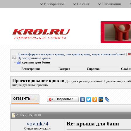
В избранное
На сайт
О компании
Кровля форум - как крыть крышу, чем крыть крышу, какую кровлю выбрать?
|
В
Проектирование кровли
крыша для бани
Регистрация
Галерея
Справка
Сообщ
Проектирование кровли
Доступ к разделу платный. Сделать запрос t
индивидуальные проекты.
Поделиться…
29.05.2015, 20:01
vovhik74
Re: крыша для бани
Супер консультант