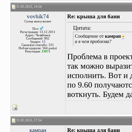
31.05.2015, 14:56
vovhik74
Re: крыша для бани
Супер консультант
Цитата:
Пол:
Регистрация: 13.12.2011
Адрес: Челябинск
Сообщение от
камран
Сообщений: 802
а в чем проблема?
Images:
13
Сказал(а) спасибо: 531
Поблагодарили: 564 раз(а)
Репутация:
33971
Проблема в проек
так можно выразит
исполнить. Вот и
по 9.60 получаютс
воткнуть. Будем 
31.05.2015, 17:54
камран
Re: крыша для бани