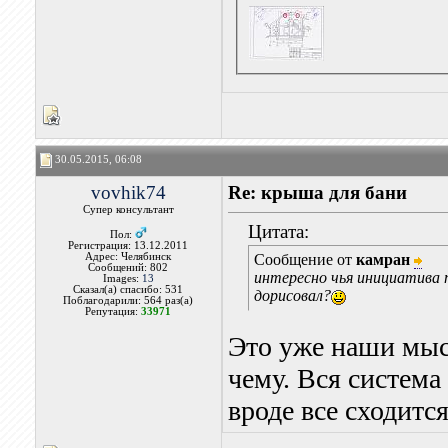
30.05.2015, 06:08
vovhik74
Re: крыша для бани
Супер консультант
Цитата:
Пол:
Регистрация: 13.12.2011
Адрес: Челябинск
Сообщение от
камран
Сообщений: 802
интересно чья инициатива 
Images:
13
Сказал(а) спасибо: 531
дорисовал?
Поблагодарили: 564 раз(а)
Репутация:
33971
Это уже наши мыс
чему. Вся система
вроде все сходитс