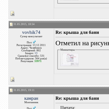
31.05.2015, 18:54
vovhik74
Re: крыша для бани
Супер консультант
Отметил на рисун
Пол:
Регистрация: 13.12.2011
Адрес: Челябинск
Миниатюры
Сообщений: 802
Images:
13
Сказал(а) спасибо: 531
Поблагодарили: 564 раз(а)
Репутация:
33971
31.05.2015, 19:11
камран
Re: крыша для бани
Монтажник
Цитата:
Пол: