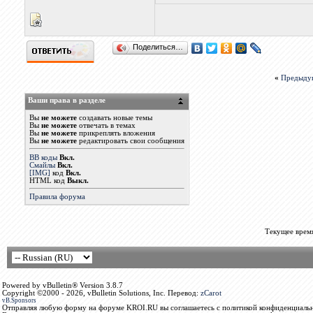
Поделиться…
«
Предыду
Ваши права в разделе
Вы
не можете
создавать новые темы
Вы
не можете
отвечать в темах
Вы
не можете
прикреплять вложения
Вы
не можете
редактировать свои сообщения
BB коды
Вкл.
Смайлы
Вкл.
[IMG]
код
Вкл.
HTML код
Выкл.
Правила форума
Текущее врем
Powered by vBulletin® Version 3.8.7
Copyright ©2000 - 2026, vBulletin Solutions, Inc. Перевод:
zCarot
vB.Sponsors
Отправляя любую форму на форуме KROI.RU вы соглашаетесь с политикой конфиденциальн