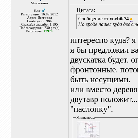
Монтажник
Цитата:
Пол:
Регистрация: 16.09.2012
Адрес: Белгород
Сообщение от
vovhik74
Сообщений: 986
Но вроде нашел куда две с
Сказал(а) спасибо: 1,195
Поблагодарили: 730 раз(а)
Репутация:
17978
интересно куда? я
я бы предложил ва
двускатка будет. 
фронтонные. пото
быть несущими.
или вместо дерев
двутавр положит...
"наслонку".
Миниатюры