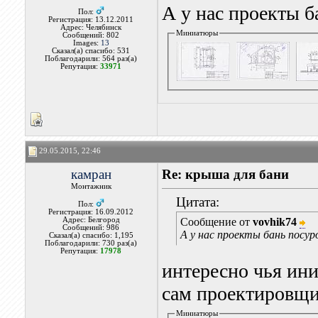
А у нас проекты б
Пол:
Регистрация: 13.12.2011
Адрес: Челябинск
Миниатюры
Сообщений: 802
Images:
13
Сказал(а) спасибо: 531
Поблагодарили: 564 раз(а)
Репутация:
33971
29.05.2015, 22:46
камран
Re: крыша для бани
Монтажник
Цитата:
Пол:
Регистрация: 16.09.2012
Адрес: Белгород
Сообщение от
vovhik74
Сообщений: 986
А у нас проекты бань посур
Сказал(а) спасибо: 1,195
Поблагодарили: 730 раз(а)
Репутация:
17978
интересно чья ин
сам проектировщи
Миниатюры