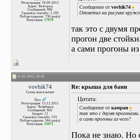
Регистрация: 16.09.2012
Адрес: Белгород
Сообщение от
vovhik74
Сообщений: 986
Отметил на рисунке кружо
Сказал(а) спасибо: 1,195
Поблагодарили: 730 раз(а)
Репутация:
17978
так это с двумя п
прогон две стойки.
а сами прогоны из
31.05.2015, 20:56
vovhik74
Re: крыша для бани
Супер консультант
Цитата:
Пол:
Регистрация: 13.12.2011
Адрес: Челябинск
Сообщение от
камран
Сообщений: 802
так это с двумя прогонами.
Images:
13
Сказал(а) спасибо: 531
а сами прогоны из чего?
Поблагодарили: 564 раз(а)
Репутация:
33971
Пока не знаю. Но 