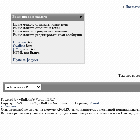
«
Предыду
Ваши права в разделе
Вы
не можете
создавать новые темы
Вы
не можете
отвечать в темах
Вы
не можете
прикреплять вложения
Вы
не можете
редактировать свои сообщения
BB коды
Вкл.
Смайлы
Вкл.
[IMG]
код
Вкл.
HTML код
Выкл.
Правила форума
Текущее врем
Powered by vBulletin® Version 3.8.7
Copyright ©2000 - 2026, vBulletin Solutions, Inc. Перевод:
zCarot
vB.Sponsors
Отправляя любую форму на форуме KROI.RU вы соглашаетесь с политикой конфиденциальн
Все материалы могут использоваться при указании авторства и ссылки на www.kroi.ru, для 