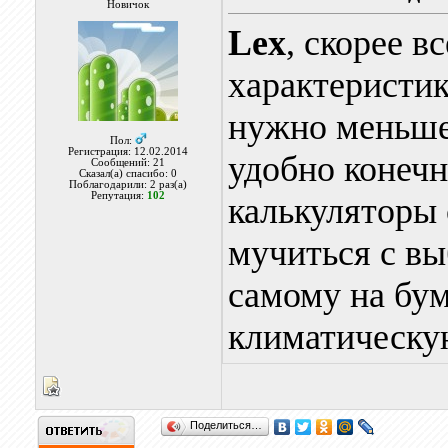
Новичок
Lex
, скорее в
характеристик
нужно меньше,
Пол:
Регистрация: 12.02.2014
удобно конечн
Сообщений: 21
Сказал(а) спасибо: 0
Поблагодарили: 2 раз(а)
Репутация:
102
калькуляторы 
мучиться с вы
самому на бу
климатическу
Поделиться…