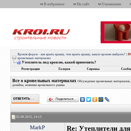
В избранное
На сайт
О компании
Кровля форум - как крыть крышу, чем крыть крышу, какую кровлю выбрать?
|
В
кровельных материалах
Утеплитель под кровлю, какой применять?
Регистрация
Галерея
Справка
Сообщ
Все о кровельных материалах
Обсуждение кровельных материалов, 
дизайна, новинки кровельного рынка
Поделиться…
02.08.2015, 14:13
MarkP
Re: Утеплители для