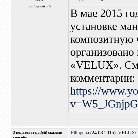
Сообщений: n/a
В мае 2015 го
установке ма
композитную 
организовано
«VELUX». Смо
комментарии:
https://www.y
v=W5_JGnjpG
3 пользователя(ей) сказали
Filippcha
(24.08.2015),
VELUXС
cпасибо: