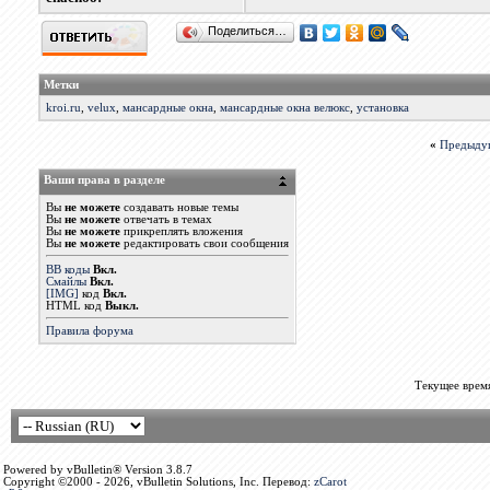
Поделиться…
Метки
kroi.ru
,
velux
,
мансардные окна
,
мансардные окна велюкс
,
установка
«
Предыду
Ваши права в разделе
Вы
не можете
создавать новые темы
Вы
не можете
отвечать в темах
Вы
не можете
прикреплять вложения
Вы
не можете
редактировать свои сообщения
BB коды
Вкл.
Смайлы
Вкл.
[IMG]
код
Вкл.
HTML код
Выкл.
Правила форума
Текущее врем
Powered by vBulletin® Version 3.8.7
Copyright ©2000 - 2026, vBulletin Solutions, Inc. Перевод:
zCarot