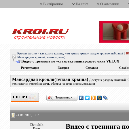
В избранное
На сайт
О компании
Кровля форум - как крыть крышу, чем крыть крышу, какую кровлю выбрать?
|
В
Мансардная кровля(теплая крыша)
Видео с тренинга по установке мансардного окна VELUX
Регистрация
Галерея
Справка
Сообщ
Мансардная кровля(теплая крыша)
Доступ к разделу платный.
технологии теплой кровли, обзоры, советы и рекомендации
Поделиться…
24.08.2015, 10:21
Denchik
Видео с тренинга п
Гость