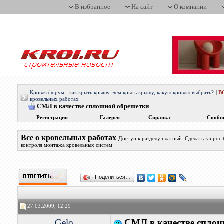
В избранное
На сайт
О компании
Кровля форум - как крыть крышу, чем крыть крышу, какую кровлю выбрать?
|
В
кровельных работах
СМЛ в качестве сплошной обрешетки
Регистрация
Галерея
Справка
Сообщ
Все о кровельных работах
Доступ к разделу платный. Сделать запрос
контроля монтажа кровельных систем
Поделиться…
27.03.2009, 12:29
Gelo
СМЛ в качестве спло