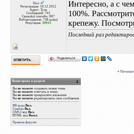
Интересно, а с че
Пол:
Регистрация: 10.12.2012
Адрес: Тула
100%. Рассмотрите
Сообщений: 743
Сказал(а) спасибо: 807
Поблагодарили: 738 раз(а)
крепежу. Посмотр
Репутация:
39913
Последний раз редактиров
Поделиться…
«
Предыду
Ваши права в разделе
Вы
не можете
создавать новые темы
Вы
не можете
отвечать в темах
Вы
не можете
прикреплять вложения
Вы
не можете
редактировать свои сообщения
BB коды
Вкл.
Смайлы
Вкл.
[IMG]
код
Вкл.
HTML код
Выкл.
Правила форума