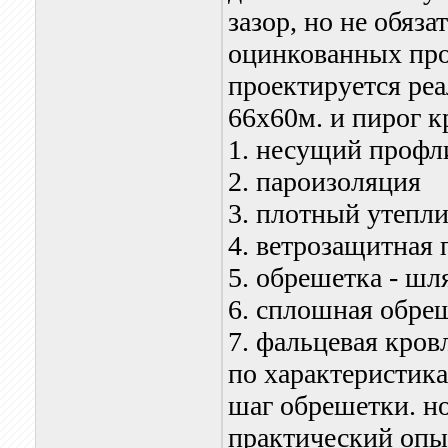
зазор, но не обяз
оцинкованных про
проектируется ре
66х60м. и пирог 
1. несущий профл
2. пароизоляция
3. плотный утепл
4. ветрозащитная 
5. обрешетка - ш
6. сплошная обре
7. фальцевая кров
по характеристик
шаг обрешетки. но
практический опы