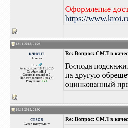
Оформление дост
https://www.kroi.
18.11.2015, 21:28
клиент
Re: Вопрос: СМЛ в каче
Новичок
Господа подскажи
Пол:
Регистрация: 18.11.2015
Сообщений: 2
на другую обреше
Сказал(а) спасибо: 0
Поблагодарили: 0 раз(а)
Репутация:
171
оцинкованный пр
18.11.2015, 22:02
сизов
Re: Вопрос: СМЛ в каче
Супер консультант