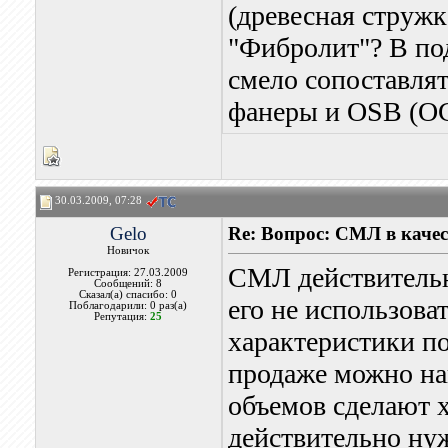
(древесная струж
"Фибролит"? В по
смело сопоставля
фанеры и OSB (О
30.03.2009, 07:28
Gelo
Re: Вопрос: СМЛ в каче
Новичок
СМЛ действительн
Регистрация: 27.03.2009
Сообщений: 8
Сказал(а) спасибо: 0
его не использоват
Поблагодарили: 0 раз(а)
Репутация:
25
характеристики по
продаже можно най
объемов сделают 
действительно нуж