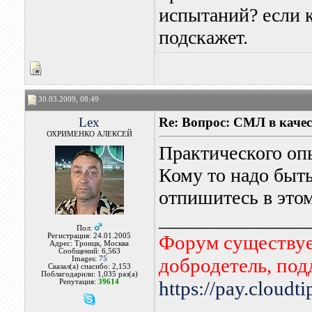
испытаний? если 
подскажет.
30.03.2009, 08:49
Lex
Re: Вопрос: СМЛ в каче
ОХРИМЕНКО АЛЕКСЕЙ
Практического оп
Кому то надо быть
отпишитесь в этом
_______________
Пол:
Форум существует
Регистрация: 24.01.2005
Адрес: Троицк, Москва
Сообщений: 6,563
добродетель, по
Images:
75
Сказал(а) спасибо: 2,153
Поблагодарили: 1,035 раз(а)
https://pay.cloudt
Репутация:
39614