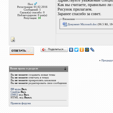
Здравствуйте уважаемые специ
Как вы считаете, правильно ли
Пол:
Регистрация: 01.02.2016
Рисунок прилагаем.
Сообщений: 1
Сказал(а) спасибо: 0
Заранее спасибо за совет.
Поблагодарили: 0 раз(а)
Репутация:
10
Вложения
Документ Microsoft.doc
(96.5 Кб, 1
Поделиться…
«
Предыду
Ваши права в разделе
Вы
не можете
создавать новые темы
Вы
не можете
отвечать в темах
Вы
не можете
прикреплять вложения
Вы
не можете
редактировать свои сообщения
BB коды
Вкл.
Смайлы
Вкл.
[IMG]
код
Вкл.
HTML код
Выкл.
Правила форума