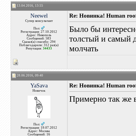
13.04.2016, 13:55
Neewel
Re: Новинка! Нuman roo
Супер консультант
Было бы интересн
Пол:
Регистрация: 27.10.2012
Адрес: Никополь
толстый и самый 
Сообщений: 583
Сказал(а) спасибо: 294
Поблагодарили: 312 раз(а)
молчать
Репутация:
34433
28.06.2016, 09:40
YaSava
Re: Новинка! Нuman roo
Новичок
Примерно так же 
Пол:
Регистрация: 19.07.2012
Адрес: Москва
Сообщений: 16