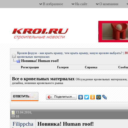
В избранное
На сайт
О компании
Кровля форум - как крыть крышу, чем крыть крышу, какую кровлю выбрать?
|
В
кровельных материалах
Новинка! Нuman roof!
Регистрация
Галерея
Справка
Сообщ
Все о кровельных материалах
Обсуждение кровельных материалов, 
дизайна, новинки кровельного рынка
Поделиться…
13.04.2016,
09:18
Filippcha
Новинка! Нuman roof!