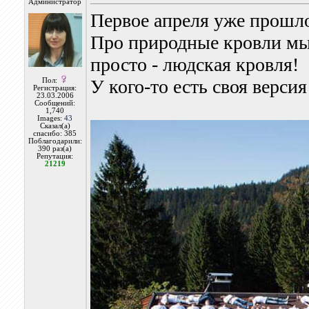
Администратор
Первое апреля уже прошло
Про природные кровли мы 
просто - людская кровля!
У кого-то есть своя версия
Пол:
Регистрация:
23.03.2006
Сообщений:
1,740
Images:
43
Сказал(а)
спасибо: 385
Поблагодарили:
390 раз(а)
Репутация:
21219