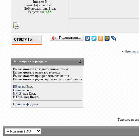
Images:
5
Сказал(а) спасибо: 1
Поблагодарили: 1 раз
Репутация:
282
Поделиться…
«
Предыду
Ваши права в разделе
Вы
не можете
создавать новые темы
Вы
не можете
отвечать в темах
Вы
не можете
прикреплять вложения
Вы
не можете
редактировать свои сообщения
BB коды
Вкл.
Смайлы
Вкл.
[IMG]
код
Вкл.
HTML код
Выкл.
Правила форума
Текущее врем