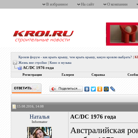
В избранное
На сайт
О компании
Кровля форум - как крыть крышу, чем крыть крышу, какую кровлю выбрать?
|
К
Жизнь вне стройки
|
Кино и музыка
AC/DC 1976 года
Регистрация
Галерея
Справка
Сообщ
Поделиться…
15.08.2016, 14:08
Наталья
AC/DC 1976 года
Informator
Австралийская ро