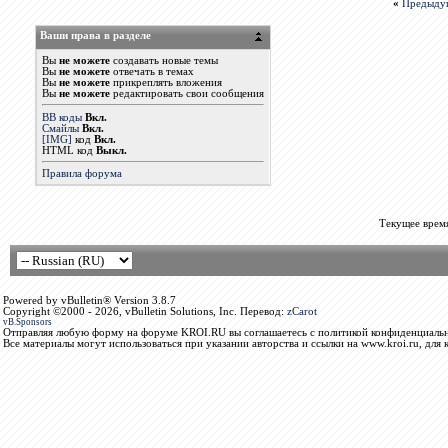
«
Предыду
Ваши права в разделе
Вы
не можете
создавать новые темы
Вы
не можете
отвечать в темах
Вы
не можете
прикреплять вложения
Вы
не можете
редактировать свои сообщения
BB коды
Вкл.
Смайлы
Вкл.
[IMG]
код
Вкл.
HTML код
Выкл.
Правила форума
Текущее врем
Powered by vBulletin® Version 3.8.7
Copyright ©2000 - 2026, vBulletin Solutions, Inc. Перевод:
zCarot
vB.Sponsors
Отправляя любую форму на форуме KROI.RU вы соглашаетесь с политикой конфиденциальн
Все материалы могут использоваться при указании авторства и ссылки на www.kroi.ru, для 