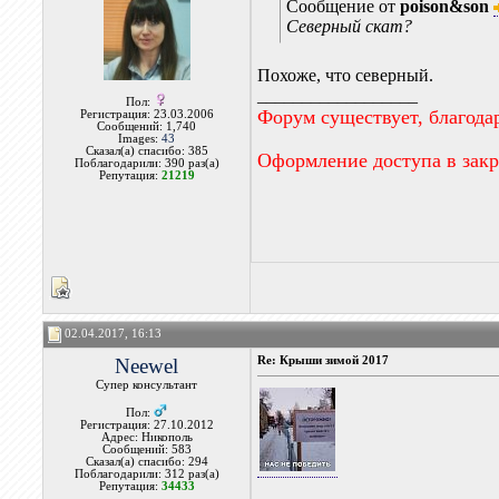
Сообщение от
poison&son
Северный скат?
Похоже, что северный.
__________________
Пол:
Форум существует, благода
Регистрация: 23.03.2006
Сообщений: 1,740
Images:
43
Сказал(а) спасибо: 385
Оформление доступа в зак
Поблагодарили: 390 раз(а)
Репутация:
21219
02.04.2017, 16:13
Neewel
Re: Крыши зимой 2017
Супер консультант
Пол:
Регистрация: 27.10.2012
Адрес: Никополь
Сообщений: 583
Сказал(а) спасибо: 294
Поблагодарили: 312 раз(а)
Репутация:
34433