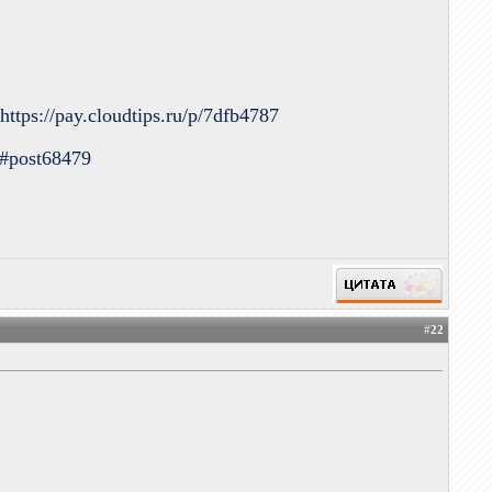
.
https://pay.cloudtips.ru/p/7dfb4787
9#post68479
#
22