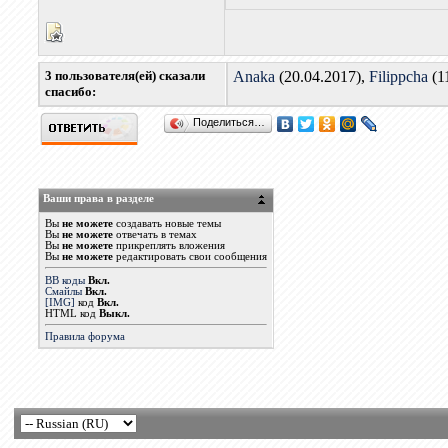
3 пользователя(ей) сказали
Anaka
(20.04.2017),
Filippcha
(1
cпасибо:
Поделиться…
Ваши права в разделе
Вы
не можете
создавать новые темы
Вы
не можете
отвечать в темах
Вы
не можете
прикреплять вложения
Вы
не можете
редактировать свои сообщения
BB коды
Вкл.
Смайлы
Вкл.
[IMG]
код
Вкл.
HTML код
Выкл.
Правила форума