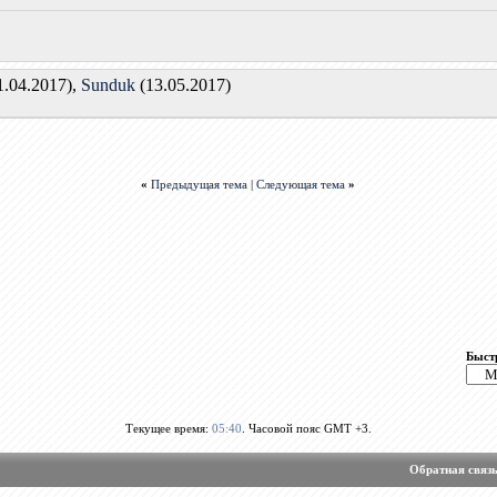
1.04.2017),
Sunduk
(13.05.2017)
«
Предыдущая тема
|
Следующая тема
»
Быст
Текущее время:
05:40
. Часовой пояс GMT +3.
Обратная связ