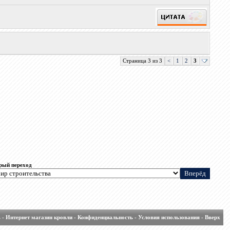
Страница 3 из 3
<
1
2
3
рый переход
ь
-
Интернет магазин кровли
-
Конфиденциальность
-
Условия использования
-
Вверх