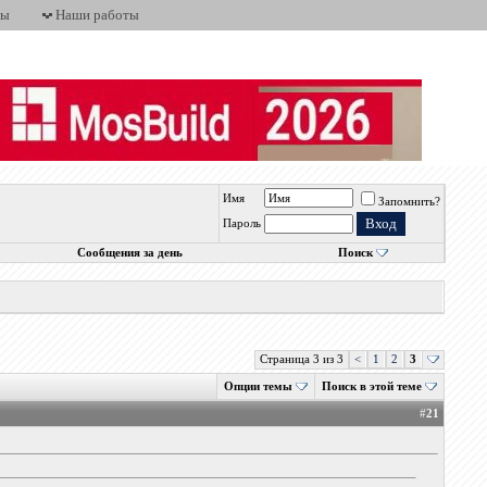
ты
Наши работы
Имя
Запомнить?
Пароль
Сообщения за день
Поиск
Страница 3 из 3
<
1
2
3
Опции темы
Поиск в этой теме
#
21