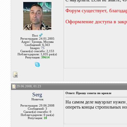
__________________
Форум существует, благода
Оформление доступа в зак
Пол:
Регистрация: 24.01.2005
Адрес: Троицк, Москва
Сообщений: 6,563
Images:
75
Сказал(а) спасибо: 2,153
Поблагодарили: 1,035 раз(а)
Репутация:
39614
29.06.2008, 01:23
Serg
Ответ: Прошу совета по кровле
Новичок
На самом деле мауэрлат нужен 
Регистрация: 29.06.2008
опереть концы стропильных н
Сообщений: 3
Сказал(а) спасибо: 0
Поблагодарили: 0 раз(а)
Репутация:
10