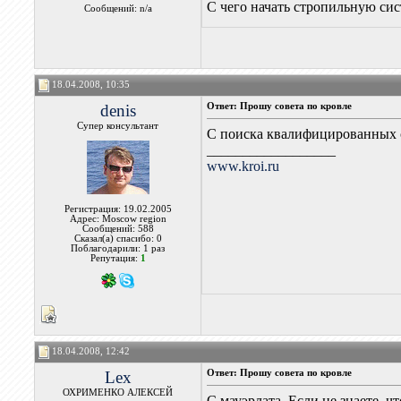
С чего начать стропильную сис
Сообщений: n/a
18.04.2008, 10:35
denis
Ответ: Прошу совета по кровле
Супер консультант
С поиска квалифицированных 
__________________
www.kroi.ru
Регистрация: 19.02.2005
Адрес: Moscow region
Сообщений: 588
Сказал(а) спасибо: 0
Поблагодарили: 1 раз
Репутация:
1
18.04.2008, 12:42
Lex
Ответ: Прошу совета по кровле
ОХРИМЕНКО АЛЕКСЕЙ
С мауэрлата. Если не знаете, чт