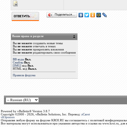
Поделиться…
Ваши права в разделе
Вы
не можете
создавать новые темы
Вы
не можете
отвечать в темах
Вы
не можете
прикреплять вложения
Вы
не можете
редактировать свои сообщения
BB коды
Вкл.
Смайлы
Вкл.
[IMG]
код
Вкл.
HTML код
Выкл.
Правила форума
Powered by vBulletin® Version 3.8.7
Copyright ©2000 - 2026, vBulletin Solutions, Inc. Перевод:
zCarot
vB.Sponsors
Отправляя любую форму на форуме KROI.RU вы соглашаетесь с политикой конфиденциальн
Все материалы могут использоваться при указании авторства и ссылки на www.kroi.ru, для 