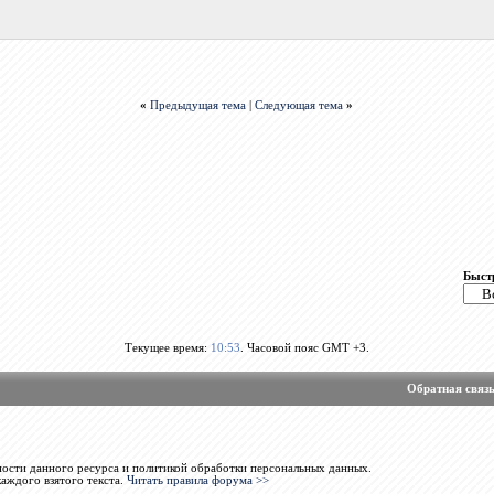
«
Предыдущая тема
|
Следующая тема
»
Быст
Текущее время:
10:53
. Часовой пояс GMT +3.
Обратная связ
ости данного ресурса и политикой обработки персональных данных.
каждого взятого текста.
Читать правила форума >>