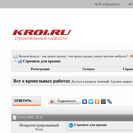
В избранное
Кровля форум - как крыть крышу, чем крыть крышу, какую кровлю выбрать?
|
Стропила для крыши
Регистрация
Галерея
Справ
Все о кровельных работах
Доступ к разделу платный. Сделать запро
Поделиться…
18.04.2008, 10:31
Незарегистрированный
Стропила для крыши
Гость