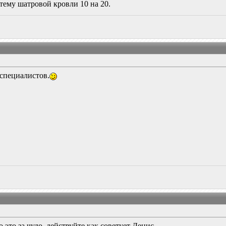
тему шатровой кровли 10 на 20.
специалистов.
о это за чудо, действуйте как советует Денис.