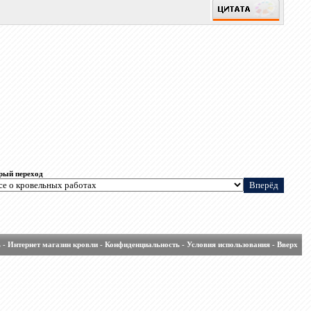
рый переход
ь
-
Интернет магазин кровли
-
Конфиденциальность
-
Условия использования
-
Вверх