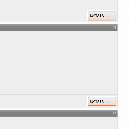
#
2
#
3