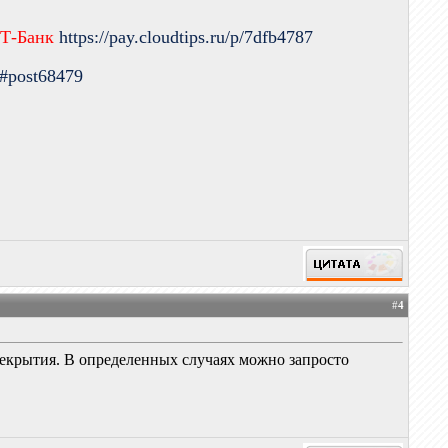
 Т-Банк
https://pay.cloudtips.ru/p/7dfb4787
9#post68479
#
4
ерекрытия. В определенных случаях можно запросто