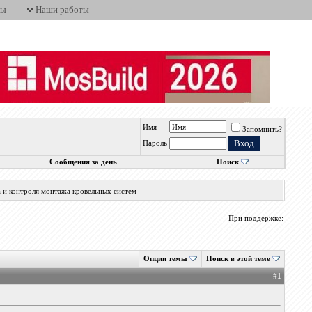
ты
Наши работы
Имя
Запомнить?
Пароль
Сообщения за день
Поиск
а и контроля монтажа кровельных систем
При поддержке:
Опции темы
Поиск в этой теме
#
1