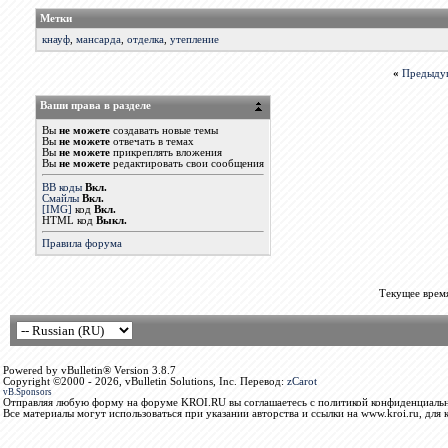
Метки
кнауф
,
мансарда
,
отделка
,
утепление
«
Предыду
Ваши права в разделе
Вы
не можете
создавать новые темы
Вы
не можете
отвечать в темах
Вы
не можете
прикреплять вложения
Вы
не можете
редактировать свои сообщения
BB коды
Вкл.
Смайлы
Вкл.
[IMG]
код
Вкл.
HTML код
Выкл.
Правила форума
Текущее врем
Powered by vBulletin® Version 3.8.7
Copyright ©2000 - 2026, vBulletin Solutions, Inc. Перевод:
zCarot
vB.Sponsors
Отправляя любую форму на форуме KROI.RU вы соглашаетесь с политикой конфиденциальн
Все материалы могут использоваться при указании авторства и ссылки на www.kroi.ru, для 