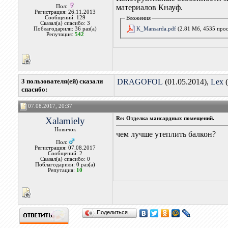
материалов Кнауф.
Пол:
Регистрация: 26.11.2013
Сообщений: 129
Вложения
Сказал(а) спасибо: 3
K_Mansarda.pdf
(2.81 Мб, 4535 про
Поблагодарили: 36 раз(а)
Репутация:
542
3 пользователя(ей) сказали
DRAGOFOL
(01.05.2014),
Lex
(
cпасибо:
07.08.2017, 20:37
Xalamiely
Re: Отделка мансардных помещений.
Новичок
чем лучше утеплить балкон?
Пол:
Регистрация: 07.08.2017
Сообщений: 2
Сказал(а) спасибо: 0
Поблагодарили: 0 раз(а)
Репутация:
10
Поделиться…