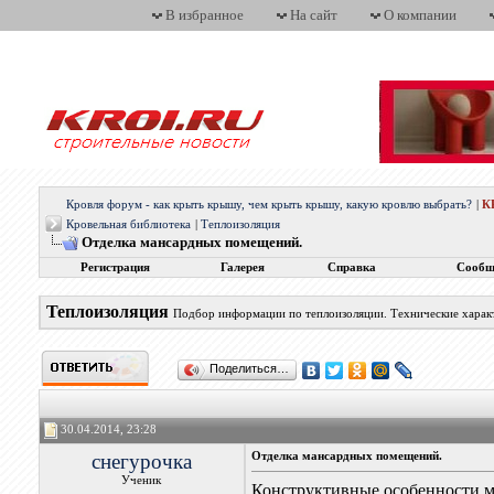
В избранное
На сайт
О компании
Кровля форум - как крыть крышу, чем крыть крышу, какую кровлю выбрать?
|
К
Кровельная библиотека
|
Теплоизоляция
Отделка мансардных помещений.
Регистрация
Галерея
Справка
Сообщ
Теплоизоляция
Подбор информации по теплоизоляции. Технические харак
Поделиться…
30.04.2014, 23:28
снегурочка
Отделка мансардных помещений.
Ученик
Конструктивные особенности 