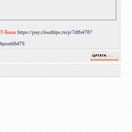
 Т-Банк
https://pay.cloudtips.ru/p/7dfb4787
9#post68479