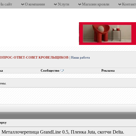
На сайт
О компании
Услуги
Магазин кровли
Контак
ВОПРОС-ОТВЕТ-СОВЕТ КРОВЕЛЬЩИКОВ
|
Наша работа
ка
Сообщество
Реклама
темы.
верху
Металлочерепица GrandLine 0.5, Пленка Juta, скотчи Delta.