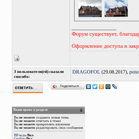
__________________
Форум существует, благода
Оформление доступа в зак
3 пользователя(ей) сказали
DRAGOFOL
(29.08.2017),
pois
cпасибо:
Поделиться…
Ваши права в разделе
Вы
не можете
создавать новые темы
Вы
не можете
отвечать в темах
Вы
не можете
прикреплять вложения
Вы
не можете
редактировать свои сообщения
BB коды
Вкл.
Смайлы
Вкл.