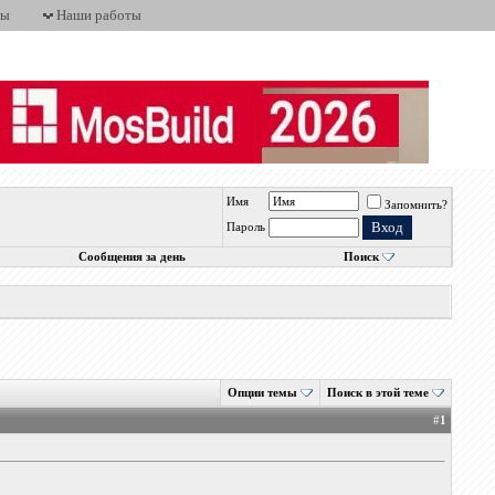
ты
Наши работы
Имя
Запомнить?
Пароль
Сообщения за день
Поиск
Опции темы
Поиск в этой теме
#
1