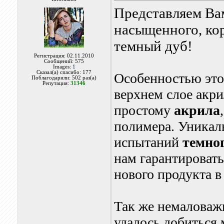
Представляем Ва
насыщенного, кор
темный дуб!
Регистрация: 02.11.2010
Сообщений: 575
Images:
1
Сказал(а) спасибо: 177
Особенностью этог
Поблагодарили: 502 раз(а)
Репутация:
31346
верхнем слое акри
простому
акрила
полимера. Уникаль
испытаний
темног
нам гарантироват
нового продукта в
Так же немаловаж
удалось добиться