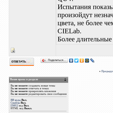
Испытания показыв
произойдут незна
цвета, не более ч
CIELab.
Более длительные
Поделиться…
«
Предыду
Ваши права в разделе
Вы
не можете
создавать новые темы
Вы
не можете
отвечать в темах
Вы
не можете
прикреплять вложения
Вы
не можете
редактировать свои сообщения
BB коды
Вкл.
Смайлы
Вкл.
[IMG]
код
Вкл.
HTML код
Выкл.