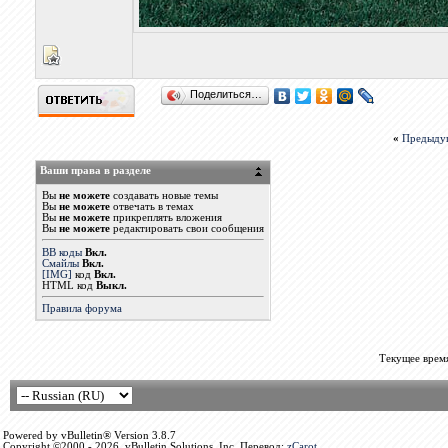
Поделиться…
«
Предыду
Ваши права в разделе
Вы
не можете
создавать новые темы
Вы
не можете
отвечать в темах
Вы
не можете
прикреплять вложения
Вы
не можете
редактировать свои сообщения
BB коды
Вкл.
Смайлы
Вкл.
[IMG]
код
Вкл.
HTML код
Выкл.
Правила форума
Текущее врем
Powered by vBulletin® Version 3.8.7
Copyright ©2000 - 2026, vBulletin Solutions, Inc. Перевод:
zCarot