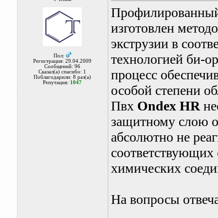
Профилированны
изготовлен метод
экструзии в соотв
технологией би-о
Пол:
Регистрация: 29.04.2009
Сообщений: 96
процесс обеспечив
Сказал(а) спасибо: 1
Поблагодарили: 8 раз(а)
Репутация:
1047
особой степени о
Пвх
Ondex HR
не
защитному слою о
абсолютно не реаг
соответствующих 
химических соеди
На вопросы отвеча