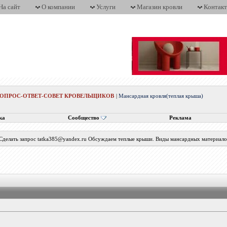
На сайт
О компании
Услуги
Магазин кровли
Контак
ВОПРОС-ОТВЕТ-СОВЕТ КРОВЕЛЬЩИКОВ
|
Мансардная кровля(теплая крыша)
ка
Сообщество
Реклама
 Сделать запрос tatka385@yandex.ru Обсуждаем теплые крыши. Виды мансардных материалов