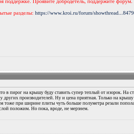
ря поддержке. Проявите добродетель, поддержите форум.
рытые разделы:
https://www.kroi.ru/forum/showthread...847
что в пирог на крышу буду ставить супер теплый от изорок. На 
у других производителей. Ну и цена приятная. Только на крышу
там тоже при ширине плиты чуть больше полуметра резали попол
 слой положим. Но пока, вроде, не мерзнем.