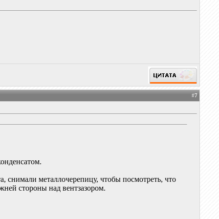
#
7
конденсатом.
та, снимали металлочерепицу, чтобы посмотреть, что
ижней стороны над вентзазором.