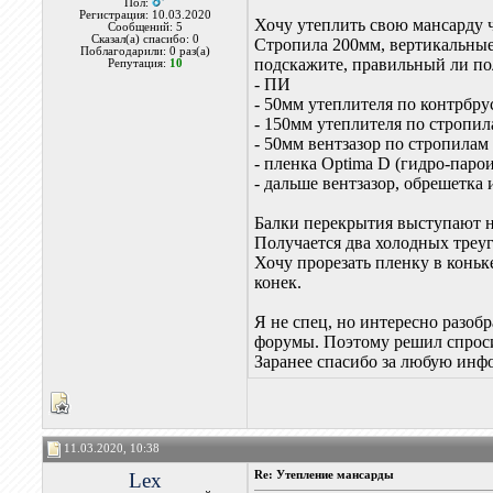
Пол:
Регистрация: 10.03.2020
Хочу утеплить свою мансарду 
Сообщений: 5
Сказал(а) спасибо: 0
Стропила 200мм, вертикальные
Поблагодарили: 0 раз(а)
подскажите, правильный ли по
Репутация:
10
- ПИ
- 50мм утеплителя по контрбру
- 150мм утеплителя по стропи
- 50мм вентзазор по стропилам
- пленка Optima D (гидро-парои
- дальше вентзазор, обрешетка 
Балки перекрытия выступают н
Получается два холодных треуг
Хочу прорезать пленку в коньк
конек.
Я не спец, но интересно разобр
форумы. Поэтому решил спроси
Заранее спасибо за любую ин
11.03.2020, 10:38
Lex
Re: Утепление мансарды