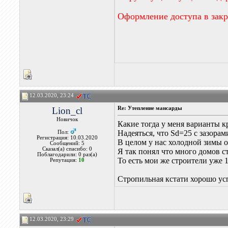
Оформление доступа в зак
12.03.2020, 23:24
Lion_cl
Re: Утепление мансарды
Новичок
Какие тогда у меня варианты к
Надеяться, что Sd=25 с зазора
Пол:
Регистрация: 10.03.2020
В целом у нас холодной зимы о
Сообщений: 5
Сказал(а) спасибо: 0
Я так понял что много домов с
Поблагодарили: 0 раз(а)
То есть мои же строители уже 1
Репутация:
10
Стропильная кстати хорошо усп
12.03.2020, 23:29