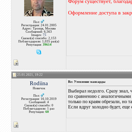
Форум существует, благода
Оформление доступа в зак
Пол:
Регистрация: 24.01.2005
Адрес: Троицк, Москва
Сообщений: 6,563
Images:
75
Сказал(а) спасибо: 2,153
Поблагодарили: 1,035 раз(а)
Репутация:
39614
25.01.2021, 19:22
Rodiina
Re: Утепление мансарды
Новичок
Выбирал недолго. Сразу знал, 
по сравнению с аналогичными 
Пол:
Регистрация: 16.10.2019
только по краям обрезали, но 
Сообщений: 4
Сказал(а) спасибо: 0
Если вдруг холодно будет, еще
Поблагодарили: 1 раз
Репутация:
60