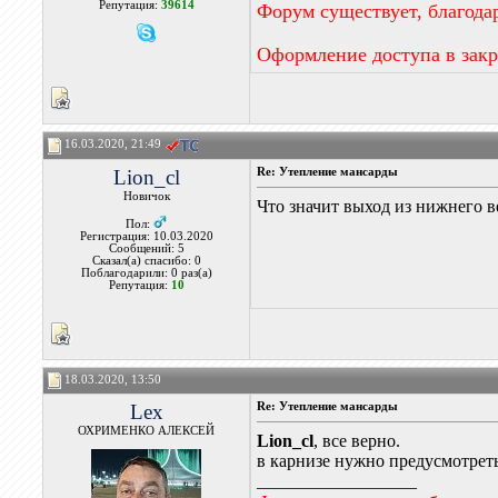
Репутация:
39614
Форум существует, благода
Оформление доступа в зак
16.03.2020, 21:49
Lion_cl
Re: Утепление мансарды
Новичок
Что значит выход из нижнего в
Пол:
Регистрация: 10.03.2020
Сообщений: 5
Сказал(а) спасибо: 0
Поблагодарили: 0 раз(а)
Репутация:
10
18.03.2020, 13:50
Lex
Re: Утепление мансарды
ОХРИМЕНКО АЛЕКСЕЙ
Lion_cl
, все верно.
в карнизе нужно предусмотреть 
__________________