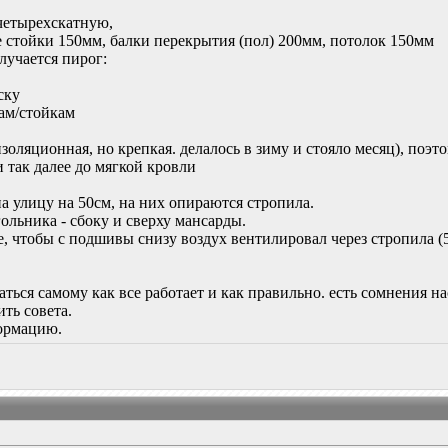
четырехскатную,
 стойки 150мм, балки перекрытия (пол) 200мм, потолок 150мм
лучается пирог:
ску
лам/стойкам
золяционная, но крепкая. делалось в зиму и стояло месяц), поэт
и так далее до мягкой кровли
а улицу на 50см, на них опираются стропила.
ольника - сбоку и сверху мансарды.
е, чтобы с подшивы снизу воздух вентилировал через стропила 
аться самому как все работает и как правильно. есть сомнения н
ть совета.
формацию.