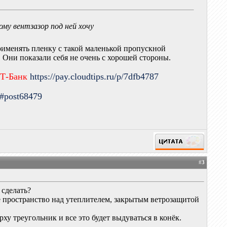
тому вентзазор под ней хочу
применять пленку с такой маленькой пропускной
Они показали себя не очень с хорошей стороны.
 Т-Банк
https://pay.cloudtips.ru/p/7dfb4787
9#post68479
#
3
 сделать?
ое пространство над утеплителем, закрытым ветрозащитой
ху треугольник и все это будет выдуваться в конёк.