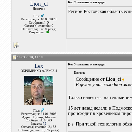
Lion_cl
Re: Утепление мансарды
Новичок
Регион Ростовская область есл
Пол:
Регистрация: 10.03.2020
Сообщений: 5
Сказал(а) спасибо: 0
Поблагодарили: 0 раз(а)
Репутация:
10
16.03.2020, 11:19
Lex
Re: Утепление мансарды
ОХРИМЕНКО АЛЕКСЕЙ
Цитата:
Сообщение от
Lion_cl
В целом у нас холодной зим
Только надеяться на теплые зи
15 лет назад делали в Подмоск
Пол:
происходит в кровельном пирог
Регистрация: 24.01.2005
Адрес: Троицк, Москва
Сообщений: 6,563
p.s. При такой технологии обя
Images:
75
Сказал(а) спасибо: 2,153
__________________
Поблагодарили: 1,035 раз(а)