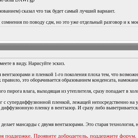
зованием) сказал что так будет самый лучший вариант.
сомнения по поводу сдм, но это уже отдельный разговор и к мо
меете в виду. Нарисуйте эскиз.
 вентзазорами и пленкой 1-го поколения плоха тем, что возможн
 правило, это оборачивается образованием конденсата, намокан
го пирога влага, выходящая из утеплителя, сразу попадает в хо
г с супердиффузионной пленкой, лежащей непосредственно на ут
 диффузионную пленку в вентзазор. И сразу либо выветривается,
е делает мансарды с двумя вентзазорами. Это старая технология,
ря поддержке. Проявите добродетель, поддержите форум