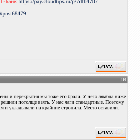
 Т-Банк
https://pay.cloudtips.ru/p/7dfb4787
9#post68479
#
10
стены и перекрытия мы тоже его брали. У него лямбда ниже
 решили потолще взять. У нас лаги стандартные. Поэтому
ам и укладывали на крайние стропила. Место оставили.