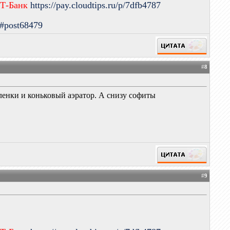
 Т-Банк
https://pay.cloudtips.ru/p/7dfb4787
9#post68479
#
8
пленки и коньковый аэратор. А снизу софиты
#
9