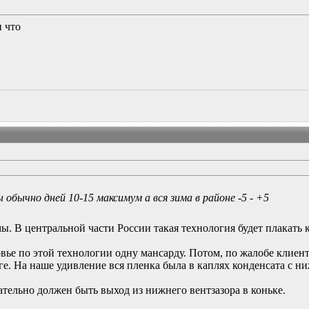
и что
ы обычно дней 10-15 максимум а вся зима в районе -5 - +5
мы. В центральной части России такая технология будет плакать 
овье по этой технологии одну мансарду. Потом, по жалобе клиен
е. На наше удивление вся пленка была в каплях конденсата с н
зательно должен быть выход из нижнего вентзазора в коньке.