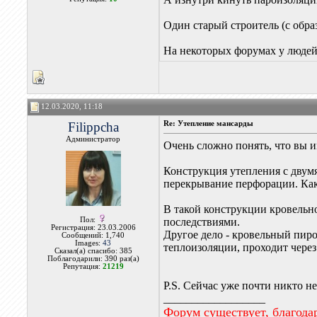
Один старый строитель (с обра
На некоторых форумах у людей 
12.03.2020, 11:18
Filippcha
Re: Утепление мансарды
Администратор
Очень сложно понять, что вы и
Конструкция утепления с двумя
перекрывание перфорации. Как
В такой конструкции кровельно
Пол:
последствиями.
Регистрация: 23.03.2006
Другое дело - кровельный пиро
Сообщений: 1,740
Images:
43
теплоизоляции, проходит через
Сказал(а) спасибо: 385
Поблагодарили: 390 раз(а)
Репутация:
21219
P.S. Сейчас уже почти никто н
__________________
Форум существует, благода