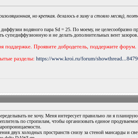
оизоляционная, но крепкая. делалось в зиму и стояло месяц), поэ
 диффузии водяного пара Sd = 25. По моему, не целесообразно 
ь супедиффузионную и не делать дополнительных вент зазоров. 
ря поддержке. Проявите добродетель, поддержите форум.
рытые разделы:
https://www.kroi.ru/forum/showthread...847
переделывать не хочу. Меня интересует правильно ли я планирую
 утеплитель по стропилам, чтобы организовать единое продуваем
паропроницаемости.
ения двух холодных пространств снизу за стеной мансарды и свер
ю delta DAWI gp