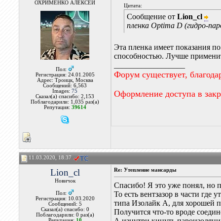
ОХРИМЕНКО АЛЕКСЕЙ
Цитата:
Сообщение от
Lion_cl
пленка Optima D (гидро-пар
Эта пленка имеет показания по
способностью. Лучше применит
__________________
Пол:
Форум существует, благода
Регистрация: 24.01.2005
Адрес: Троицк, Москва
Сообщений: 6,563
Images:
75
Оформление доступа в зак
Сказал(а) спасибо: 2,153
Поблагодарили: 1,035 раз(а)
Репутация:
39614
11.03.2020, 18:37
Lion_cl
Re: Утепление мансарды
Новичок
Спасибо! Я это уже понял, но 
То есть вентзазор в части где
Пол:
Регистрация: 10.03.2020
типа Изолайк А, для хорошей 
Сообщений: 5
Сказал(а) спасибо: 0
Получится что-то вроде соедин
Поблагодарили: 0 раз(а)
А изнутри кинуть пароизоляци
Репутация:
10