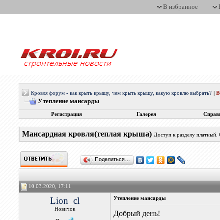
В избранное
Кровля форум - как крыть крышу, чем крыть крышу, какую кровлю выбрать?
|
Утепление мансарды
Регистрация
Галерея
Справ
Мансардная кровля(теплая крыша)
Доступ к разделу платный.
Поделиться…
10.03.2020, 17:11
Lion_cl
Утепление мансарды
Новичок
Добрый день!