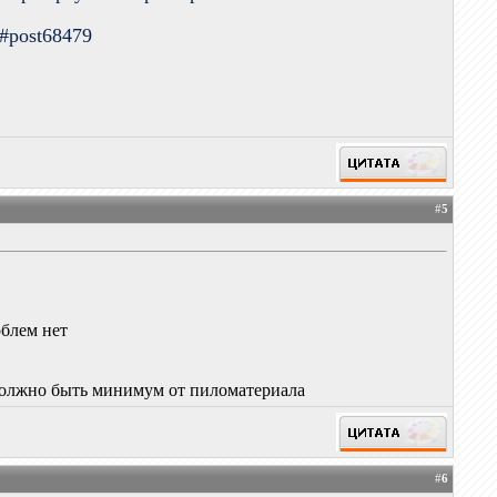
9#post68479
#
5
облем нет
а должно быть минимум от пиломатериала
#
6