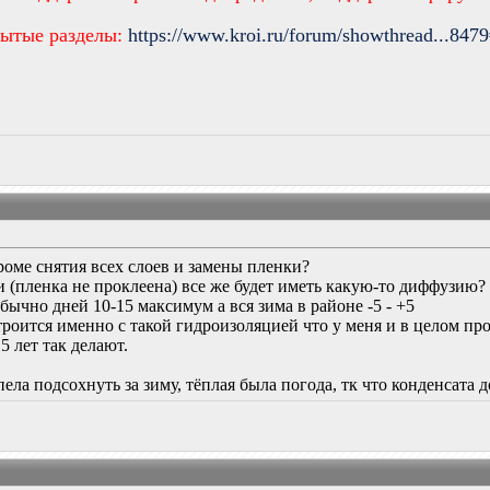
рытые разделы:
https://www.kroi.ru/forum/showthread...847
роме снятия всех слоев и замены пленки?
ми (пленка не проклеена) все же будет иметь какую-то диффузию?
бычно дней 10-15 максимум а вся зима в районе -5 - +5
троится именно с такой гидроизоляцией что у меня и в целом пр
5 лет так делают.
ела подсохнуть за зиму, тёплая была погода, тк что конденсат