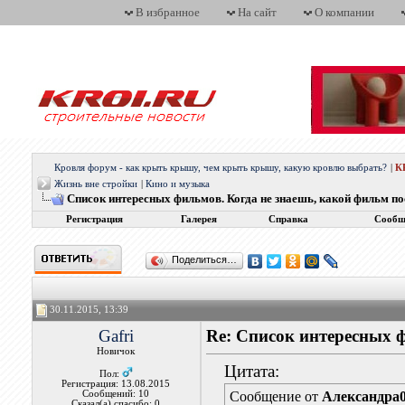
В избранное
На сайт
О компании
Кровля форум - как крыть крышу, чем крыть крышу, какую кровлю выбрать?
|
К
Жизнь вне стройки
|
Кино и музыка
Список интересных фильмов. Когда не знаешь, какой фильм п
Регистрация
Галерея
Справка
Сообщ
Поделиться…
30.11.2015, 13:39
Gafri
Re: Список интересных 
Новичок
Цитата:
Пол:
Регистрация: 13.08.2015
Сообщений: 10
Сообщение от
Александра
Сказал(а) спасибо: 0