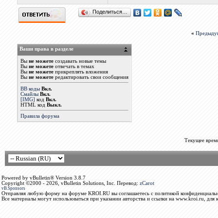
Поделиться…
«
Предыду
Ваши права в разделе
Вы
не можете
создавать новые темы
Вы
не можете
отвечать в темах
Вы
не можете
прикреплять вложения
Вы
не можете
редактировать свои сообщения
BB коды
Вкл.
Смайлы
Вкл.
[IMG]
код
Вкл.
HTML код
Выкл.
Правила форума
Текущее врем
Powered by vBulletin® Version 3.8.7
Copyright ©2000 - 2026, vBulletin Solutions, Inc. Перевод:
zCarot
vB.Sponsors
Отправляя любую форму на форуме KROI.RU вы соглашаетесь с политикой конфиденциальн
Все материалы могут использоваться при указании авторства и ссылки на www.kroi.ru, для 