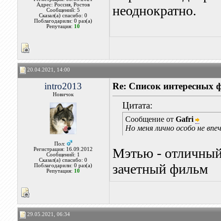
Адрес: Россия, Ростов
неоднократно.
Сообщений: 5
Сказал(а) спасибо: 0
Поблагодарили: 0 раз(а)
Репутация:
10
20.04.2021, 14:00
intro2013
Re: Список интересных 
Новичок
Цитата:
Сообщение от
Gafri
Но меня лично особо не вп
Пол:
Мэтью - отличный 
Регистрация: 16.09.2012
Сообщений: 1
Сказал(а) спасибо: 0
зачетный фильм
Поблагодарили: 0 раз(а)
Репутация:
10
29.05.2021, 06:34