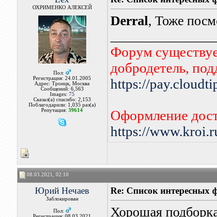
ОХРИМЕНКО АЛЕКСЕЙ
Derral
, Тоже посм
_______________
Форум существует
добродетель, по
Пол:
Регистрация: 24.01.2005
https://pay.cloudt
Адрес: Троицк, Москва
Сообщений: 6,563
Images:
75
Сказал(а) спасибо: 2,153
Поблагодарили: 1,035 раз(а)
Репутация:
39614
Оформление дост
https://www.kroi.
08.03.2021, 02:10
Юрий Нечаев
Re: Список интересных 
Заблокирован
Хорошая подборка
Пол:
Регистрация: 08.03.2021