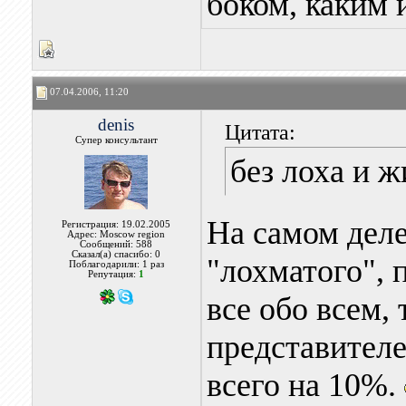
боком, каким 
07.04.2006, 11:20
denis
Цитата:
Супер консультант
без лоха и ж
На самом деле
Регистрация: 19.02.2005
Адрес: Moscow region
Сообщений: 588
Сказал(а) спасибо: 0
"лохматого", 
Поблагодарили: 1 раз
Репутация:
1
все обо всем,
представителе
всего на 10%.