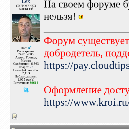
Lex
На своем форуме бу
ОХРИМЕНКО
АЛЕКСЕЙ
нельзя!
________________
Форум существует,
Пол:
добродетель, подд
Регистрация:
24.01.2005
Адрес: Троицк,
Москва
https://pay.cloudti
Сообщений: 6,563
Images:
75
Сказал(а) спасибо:
2,153
Поблагодарили:
1,035 раз(а)
Репутация:
39614
Оформление досту
https://www.kroi.r