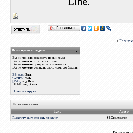
Line.
Поделиться…
«
Предыду
Ваши права в разделе
Вы
не можете
создавать новые темы
Вы
не можете
отвечать в темах
Вы
не можете
прикреплять вложения
Вы
не можете
редактировать свои сообщения
BB коды
Вкл.
Смайлы
Вкл.
[IMG]
код
Вкл.
HTML код
Выкл.
Правила форума
Похожие темы
Тема
Автор
Раскручу сайт, проект, продукт
SEOptimizator
Текущее врем