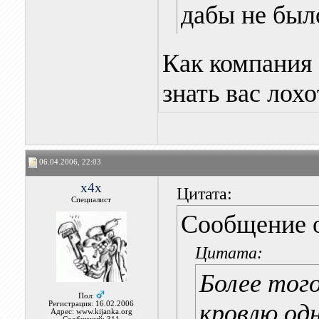
дабы не был
Как компания 
знать вас лох
06.04.2006, 22:03
x4x
Цитата:
Специалист
Сообщение 
Цитата:
Более тог
Пол:
кровлю од
Регистрация: 16.02.2006
Адрес: www.kijanka.org