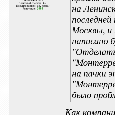
Сообщений: 311
Сказал(а) спасибо: 69
на Ленинс
Поблагодарили: 152 раз(а)
Репутация:
2898
последней
Москвы, и
написано б
"Отделать
"Монтерре
на пачки 
"Монтеррей
было пробл
Как компан