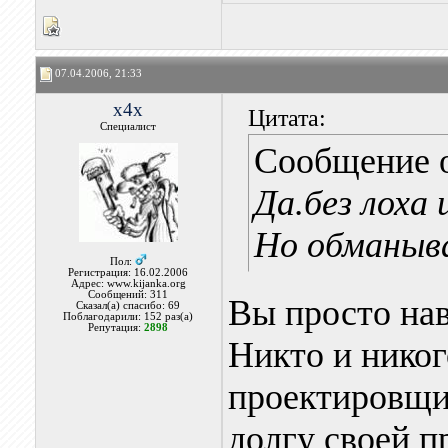
07.04.2006, 21:33
x4x
Цитата:
Специалист
Сообщение 
Да.без лоха 
Но обманыва
Пол:
Регистрация: 16.02.2006
Адрес: www.kijanka.org
Сообщений: 311
Вы просто нав
Сказал(а) спасибо: 69
Поблагодарили: 152 раз(а)
Репутация:
2898
Никто и никог
проектировщик
долгу своей 