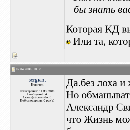
бы знать ва
Которая КД в
Или та, кото
07.04.2006, 10:58
sergiant
Да.без лоха и
Новичок
Но обманывать
Регистрация: 31.03.2006
Сообщений: 4
Сказал(а) спасибо: 0
Поблагодарили: 0 раз(а)
Александр Сви
что Жизнь мож