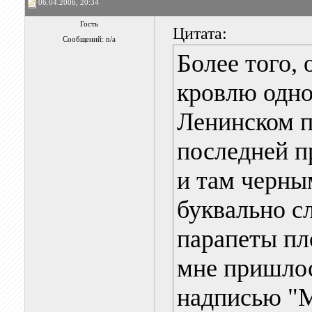
06.04.2006, 20:34
Гость
Цитата:
Сообщений: n/a
Более того,
кровлю одно
Ленинском п
последней п
и там черны
буквально с
парапеты пл
мне пришлос
надписью "М