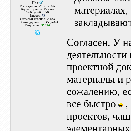
Пол:
Регистрация: 24.01.2005
материалах,
Адрес: Троицк, Москва
Сообщений: 6,563
Images:
75
закладывают
Сказал(а) спасибо: 2,153
Поблагодарили: 1,035 раз(а)
Репутация:
39614
Согласен. У н
деятельности 
проектной до
материалы и р
сожалению, ес
все быстро
,
проектов, чащ
элементарных