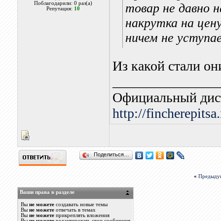
Поблагодарили: 0 раз(а)
товар не давно н
Репутация:
10
накрутка на цен
ничем не уступ
Из какой стали он
_______________
Официальный дис
http://fincherepitsa
Поделиться…
«
Предыду
Ваши права в разделе
Вы
не можете
создавать новые темы
Вы
не можете
отвечать в темах
Вы
не можете
прикреплять вложения
Вы
не можете
редактировать свои сообщения