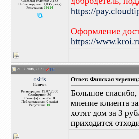
добродетель, по
Сказал(а) спасибо: 2,153
Поблагодарили: 1,035 раз(а)
Репутация:
39614
https://pay.cloudt
Оформление дост
https://www.kroi.
21.07.2008, 22:21
osiris
Ответ: Финская черепица
Новичок
Большое спасибо, б
Регистрация: 19.07.2008
Сообщений: 30
Сказал(а) спасибо: 0
мнение клиента за
Поблагодарили: 0 раз(а)
Репутация:
10
хотят дом за 3 ру
приходится отходи