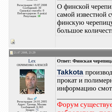
О финской черепиц
Регистрация: 19.07.2008
Сообщений: 30
Сказал(а) спасибо: 0
самой известной 
Поблагодарили: 0 раз(а)
Репутация:
10
финскую черепицу 
большое количест
21.07.2008, 21:29
Lex
Ответ: Финская черепица
ОХРИМЕНКО АЛЕКСЕЙ
Takkota
производ
прокат и полимерн
информацию смотр
_______________
Пол:
Регистрация: 24.01.2005
Форум существует
Адрес: Троицк, Москва
Сообщений: 6,563
Images:
75