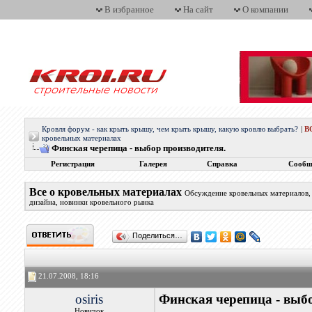
В избранное
На сайт
О компании
Кровля форум - как крыть крышу, чем крыть крышу, какую кровлю выбрать?
|
В
кровельных материалах
Финская черепица - выбор производителя.
Регистрация
Галерея
Справка
Сообщ
Все о кровельных материалах
Обсуждение кровельных материалов, 
дизайна, новинки кровельного рынка
Поделиться…
21.07.2008, 18:16
osiris
Финская черепица - выб
Новичок