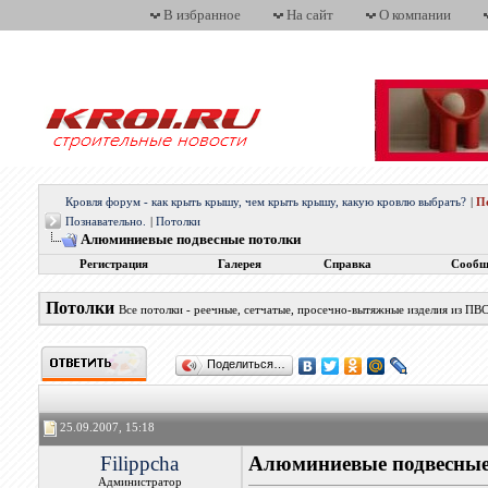
В избранное
На сайт
О компании
Кровля форум - как крыть крышу, чем крыть крышу, какую кровлю выбрать?
|
П
Познавательно.
|
Потолки
Алюминиевые подвесные потолки
Регистрация
Галерея
Справка
Сообщ
Потолки
Все потолки - реечные, сетчатые, просечно-вытяжные изделия из ПВС
Поделиться…
25.09.2007, 15:18
Filippcha
Алюминиевые подвесные
Администратор