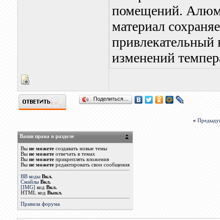
помещений. Алюм
материал сохраняе
привлекательный 
изменений темпер
Поделиться…
«
Предыду
Ваши права в разделе
Вы
не можете
создавать новые темы
Вы
не можете
отвечать в темах
Вы
не можете
прикреплять вложения
Вы
не можете
редактировать свои сообщения
BB коды
Вкл.
Смайлы
Вкл.
[IMG]
код
Вкл.
HTML код
Выкл.
Правила форума