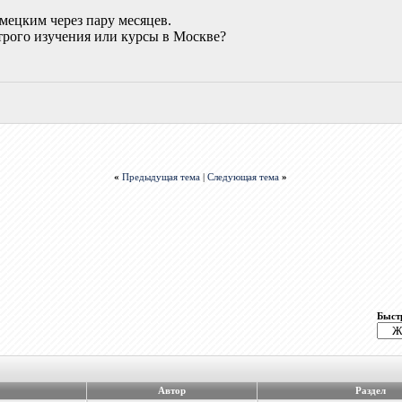
емецким через пару месяцев.
рого изучения или курсы в Москве?
«
Предыдущая тема
|
Следующая тема
»
Быст
Автор
Раздел