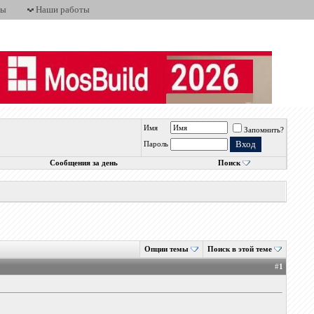
ты
Наши работы
Имя
Запомнить?
Пароль
Сообщения за день
Поиск
Опции темы
Поиск в этой теме
#
1