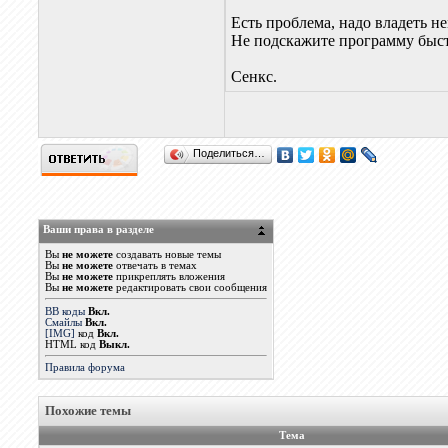
Есть проблема, надо владеть н
Не подскажите программу быст
Сенкс.
Поделиться…
Ваши права в разделе
Вы
не можете
создавать новые темы
Вы
не можете
отвечать в темах
Вы
не можете
прикреплять вложения
Вы
не можете
редактировать свои сообщения
BB коды
Вкл.
Смайлы
Вкл.
[IMG]
код
Вкл.
HTML код
Выкл.
Правила форума
Похожие темы
Тема