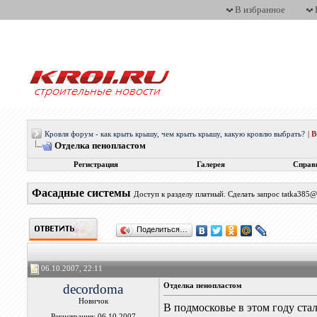
В избранное
Кровля форум - как крыть крышу, чем крыть крышу, какую кровлю выбрать?
|
Отделка пенопластом
Регистрация
Галерея
Справ
Фасадные системы
Доступ к разделу платный. Сделать запрос tatka385
Поделиться…
06.10.2007, 22:11
decordoma
Отделка пенопластом
Новичок
В подмосковье в этом году ста
Регистрация: 06.10.2007