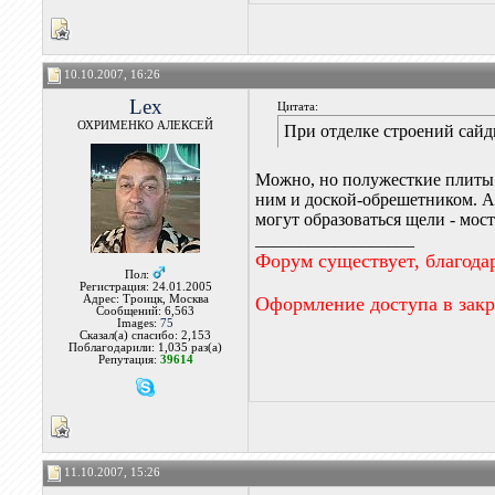
10.10.2007, 16:26
Lex
Цитата:
ОХРИМЕНКО АЛЕКСЕЙ
При отделке строений сайд
Можно, но полужесткие плиты 
ним и доской-обрешетником. А 
могут образоваться щели - мос
__________________
Форум существует, благода
Пол:
Регистрация: 24.01.2005
Адрес: Троицк, Москва
Оформление доступа в зак
Сообщений: 6,563
Images:
75
Сказал(а) спасибо: 2,153
Поблагодарили: 1,035 раз(а)
Репутация:
39614
11.10.2007, 15:26