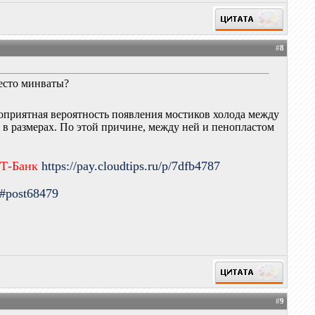
#
8
место минваты?
оприятная вероятность появления мостиков холода между
 в размерах. По этой причине, между ней и пенопластом
 Т-Банк
https://pay.cloudtips.ru/p/7dfb4787
9#post68479
#
9