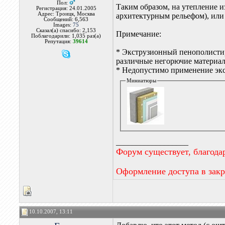
Пол:
Таким образом, на утепление и
Регистрация: 24.01.2005
Адрес: Троицк, Москва
архитектурным рельефом), или 
Сообщений: 6,563
Images:
75
Сказал(а) спасибо: 2,153
Примечание:
Поблагодарили: 1,035 раз(а)
Репутация:
39614
* Экструзионный пенополистир
различные негорючие материал
* Недопустимо применение экс
Миниатюры
__________________
Форум существует, благода
Оформление доступа в зак
10.10.2007, 13:11