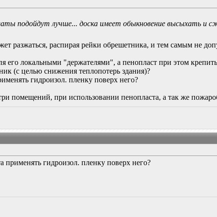
аты подойдут лучше... доска имеет обыкновение высыхать и с
жет разжаться, распирая рейки обрешетника, и тем самым не до
пя его локальными "держателями", а пенопласт при этом крепить
ник (с целью снижения теплопотерь здания)?
рименять гидроизол. пленку поверх него?
ри помещений, при использовании пенопласта, а так же пожароб
та применять гидроизол. пленку поверх него?