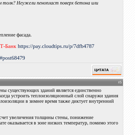
ом толк? Неужели пенопласт поверх бетона или
епление фасада.
 Т-Банк
https://pay.cloudtips.ru/p/7dfb4787
9#post68479
#
5
тены существующих зданий является единственно
когда устроить теплоизоляционный слой снаружи здания
лоизоляции в зимнее время также диктует внутренний
а счет увеличения толщины стены, понижение
ате оказывается в зоне низких температур, помимо этого