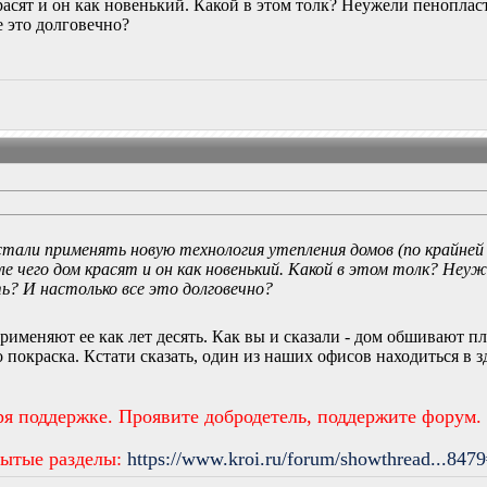
расят и он как новенький. Какой в этом толк? Неужели пенопла
е это долговечно?
 стали применять новую технология утепления домов (по крайней
е чего дом красят и он как новенький. Какой в этом толк? Неуж
ь? И настолько все это долговечно?
применяют ее как лет десять. Как вы и сказали - дом обшивают 
 покраска. Кстати сказать, один из наших офисов находиться в 
ря поддержке. Проявите добродетель, поддержите форум.
рытые разделы:
https://www.kroi.ru/forum/showthread...847