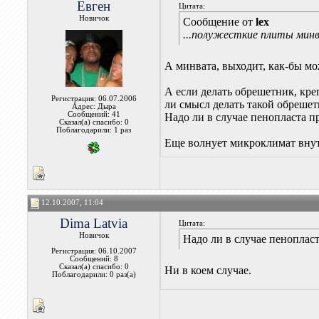
Евген
Цитата:
Новичок
Сообщение от
lex
...полужесткие плиты минв
А минвата, выходит, как-бы мо
А если делать обрешетник, кре
Регистрация: 06.07.2006
ли смысл делать такой обрешет
Адрес: Дыра
Сообщений: 41
Надо ли в случае пенопласта п
Сказал(а) спасибо: 0
Поблагодарили: 1 раз
Еще волнует микроклимат внут
12.10.2007, 11:04
Dima Latvia
Цитата:
Новичок
Надо ли в случае пеноплас
Регистрация: 06.10.2007
Сообщений: 8
Сказал(а) спасибо: 0
Ни в коем случае.
Поблагодарили: 0 раз(а)