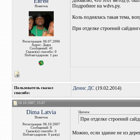
Евген
Добавлю, что этот метод (с о
Подробнее на wdvs.ру.
Новичок
Коль поднялась такая тема, воп
При отделке строений сайдинг
Регистрация: 06.07.2006
Адрес: Дыра
Сообщений: 41
Сказал(а) спасибо: 0
Поблагодарили: 1 раз
Пользователь сказал
Денис ДС
(19.02.2014)
cпасибо:
10.10.2007, 15:07
Dima Latvia
Цитата:
Новичок
При отделке строений сайд
Регистрация: 06.10.2007
Сообщений: 8
Сказал(а) спасибо: 0
Можно, если здание не из дере
Поблагодарили: 0 раз(а)