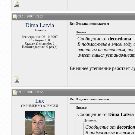
09.10.2007, 09:27
Dima Latvia
Re: Отделка пенопластом
Новичок
Цитата:
Регистрация: 06.10.2007
Сообщение от
decordoma
Сообщений: 8
В подмосковье в этом году
Сказал(а) спасибо: 0
Поблагодарили: 0 раз(а)
плотным пенопластом, посл
имеет смысл устанавливат
Внешнее утепление работает л
09.10.2007, 09:55
Lex
Re: Отделка пенопластом
ОХРИМЕНКО АЛЕКСЕЙ
Цитата:
Сообщение от
Dima Latvia
Цитата:
Сообщение от
decordo
В подмосковье в этом г