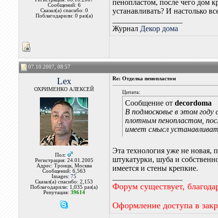
пенопластом, после чего дом к
Сообщений: 6
устанавливать? И настолько вс
Сказал(а) спасибо: 0
Поблагодарили: 0 раз(а)
__________________
Журнал
Декор дома
07.10.2007, 08:57
Lex
Re: Отделка пенопластом
ОХРИМЕНКО АЛЕКСЕЙ
Цитата:
Сообщение от
decordoma
В подмосковье в этом году
плотным пенопластом, посл
имеет смысл устанавливат
Эта технология уже не новая, 
Пол:
штукатурки, шуба и собственно
Регистрация: 24.01.2005
Адрес: Троицк, Москва
имеется и стены крепкие.
Сообщений: 6,563
__________________
Images:
75
Сказал(а) спасибо: 2,153
Форум существует, благода
Поблагодарили: 1,035 раз(а)
Репутация:
39614
Оформление доступа в зак