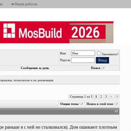
ты
Наши работы
Имя
Запомнить?
Пароль
Сообщения за день
Поиск
ериалов, технологии и их реализация
Страница 1 из 3
1
2
3
>
Опции темы
Поиск в этой теме
#
1
ре раньше я с ней не сталкивался). Дом ошивают плотным