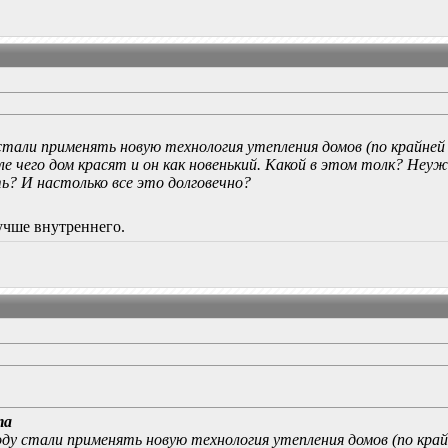
 стали применять новую технология утепления домов (по крайней
е чего дом красят и он как новенький. Какой в этом толк? Неуж
ь? И настолько все это долговечно?
учше внутреннего.
ma
оду стали применять новую технология утепления домов (по крайн