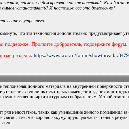
ластом, после чего дом красят и он как новенький. Какой в эт
т смысл устанавливать? И настолько все это долговечно?
ет лучше внутреннего.
мянуть, что эта технология дополнительно предусматривает ут
ря поддержке. Проявите добродетель, поддержите форум.
рытые разделы:
https://www.kroi.ru/forum/showthread...847
е теплоизоляционного материала на внутренней поверхности с
е утепления стен лишь некоторых помещений здания или тогда, 
по художественно-архитектурным соображениям. Устройство теп
ет ряд недостатков, таких как уменьшение жилого помещения з
 связи с тем, что хорошо аккумулирующая часть стены в результ
 стены.