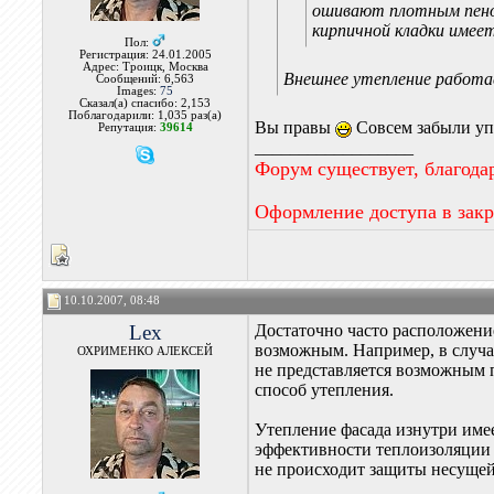
ошивают плотным пеноп
кирпичной кладки имее
Пол:
Регистрация: 24.01.2005
Адрес: Троицк, Москва
Внешнее утепление работа
Сообщений: 6,563
Images:
75
Сказал(а) спасибо: 2,153
Поблагодарили: 1,035 раз(а)
Вы правы
Совсем забыли упо
Репутация:
39614
__________________
Форум существует, благода
Оформление доступа в зак
10.10.2007, 08:48
Lex
Достаточно часто расположени
возможным. Например, в случа
ОХРИМЕНКО АЛЕКСЕЙ
не представляется возможным 
способ утепления.
Утепление фасада изнутри име
эффективности теплоизоляции в
не происходит защиты несущей