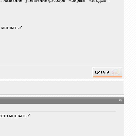
ет название "утепление фасодов "мокрым" методом".
о минваты?
#
7
место минваты?