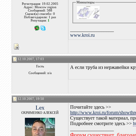
Миниатюры
Регистрация: 19.02.2005
Адрес: Moscow region
Сообщений: 588
Сказал(а) спасибо: 0
Поблагодарили: 1 раз
Репутация:
1
__________________
www.kroi.ru
12.10.2007, 17:03
Гость
А если труба из нержавейки к
Сообщений: n/a
12.10.2007, 19:50
Lex
Почитайте здесь >>
http://www.kroi.ru/forum/showth
ОХРИМЕНКО АЛЕКСЕЙ
Существует такой материал, пр
Подробнее смотрите здесь >>
h
__________________
Форум существует, благода