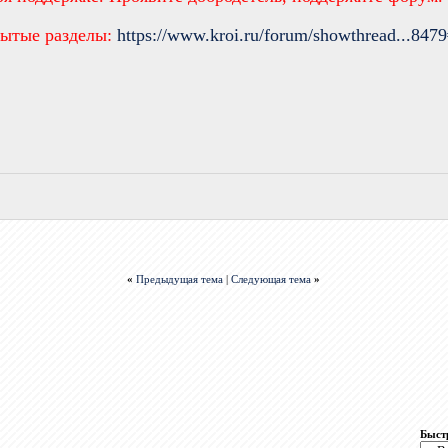
рытые разделы:
https://www.kroi.ru/forum/showthread...847
«
Предыдущая тема
|
Следующая тема
»
Быст