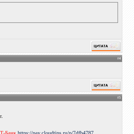
#
4
#
5
т.
 Т-Банк
https://pay.cloudtips.ru/p/7dfb4787