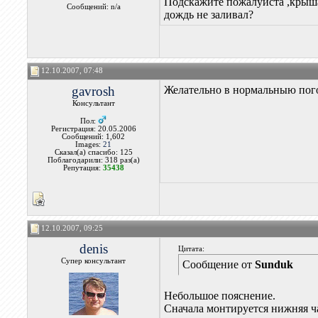
Подскажите пожалуйста ,крыша
Сообщений: n/a
дождь не заливал?
12.10.2007, 07:48
gavrosh
Желательно в нормальныю погоду
Консультант
Пол:
Регистрация: 20.05.2006
Сообщений: 1,602
Images:
21
Сказал(а) спасибо: 125
Поблагодарили: 318 раз(а)
Репутация:
35438
12.10.2007, 09:25
denis
Цитата:
Супер консультант
Сообщение от
Sunduk
Небольшое пояснение.
Сначала монтируется нижняя ча