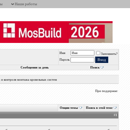
ты
Наши работы
Имя
Запомнить?
Пароль
Сообщения за день
Поиск
а и контроля монтажа кровельных систем
При поддержке:
Опции темы
Поиск в этой теме
#
1