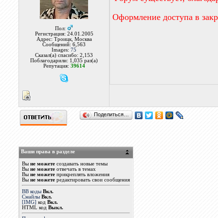
Оформление доступа в зак
Пол:
Регистрация: 24.01.2005
Адрес: Троицк, Москва
Сообщений: 6,563
Images:
75
Сказал(а) спасибо: 2,153
Поблагодарили: 1,035 раз(а)
Репутация:
39614
Поделиться…
Ваши права в разделе
Вы
не можете
создавать новые темы
Вы
не можете
отвечать в темах
Вы
не можете
прикреплять вложения
Вы
не можете
редактировать свои сообщения
BB коды
Вкл.
Смайлы
Вкл.
[IMG]
код
Вкл.
HTML код
Выкл.