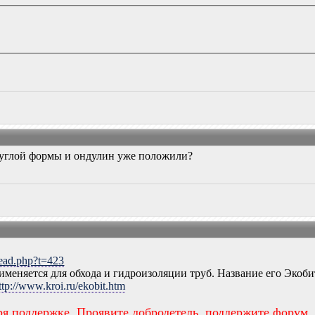
руглой формы и ондулин уже положили?
read.php?t=423
именяется для обхода и гидроизоляции труб. Название его Экоби
ttp://www.kroi.ru/ekobit.htm
ря поддержке. Проявите добродетель, поддержите форум.