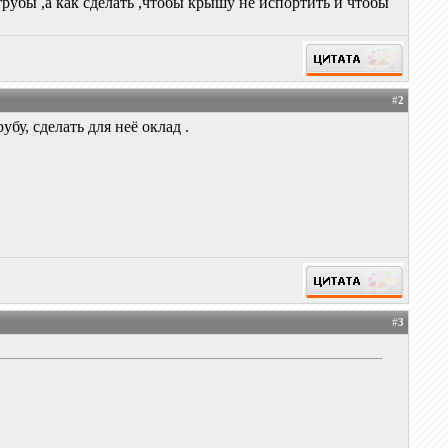
рубы ,а как сделать ,чтобы крышу не испортить и чтобы
#
2
бу, сделать для неё оклад .
#
3