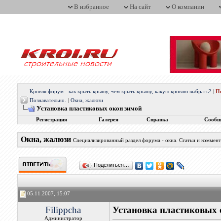
В избранное
На сайт
О компании
Кровля форум - как крыть крышу, чем крыть крышу, какую кровлю выбрать?
|
П
Познавательно.
|
Окна, жалюзи
Установка пластиковых окон зимой
Регистрация
Галерея
Справка
Сообщ
Окна, жалюзи
Специализированный раздел форума - окна. Статьи и коммен
Поделиться…
05.11.2007, 15:07
Filippcha
Установка пластиковых 
Администратор