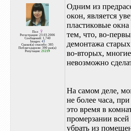
Одним из предрас
окон, является ув
пластиковые окна 
тем, что, во-перв
Пол:
Регистрация: 23.03.2006
Сообщений: 1,740
демонтажа старых
Images:
43
Сказал(а) спасибо: 385
Поблагодарили: 390 раз(а)
во-вторых, многие
Репутация:
21219
невозможно сдела
На самом деле, мо
не более часа, при
это время в комна
промерзании всей 
убрать из помещен