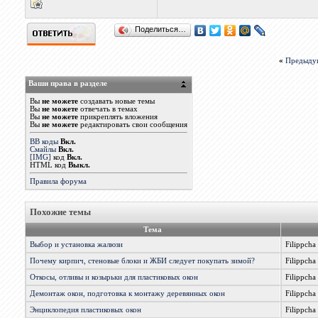
Поделиться…
«
Предыду
Ваши права в разделе
Вы
не можете
создавать новые темы
Вы
не можете
отвечать в темах
Вы
не можете
прикреплять вложения
Вы
не можете
редактировать свои сообщения
BB коды
Вкл.
Смайлы
Вкл.
[IMG]
код
Вкл.
HTML код
Выкл.
Правила форума
Похожие темы
Тема
Выбор и установка жалюзи
Filippcha
Почему кирпич, стеновые блоки и ЖБИ следует покупать зимой?
Filippcha
Откосы, отливы и козырьки для пластиковых окон
Filippcha
Демонтаж окон, подготовка к монтажу деревянных окон
Filippcha
Энциклопедия пластиковых окон
Filippcha