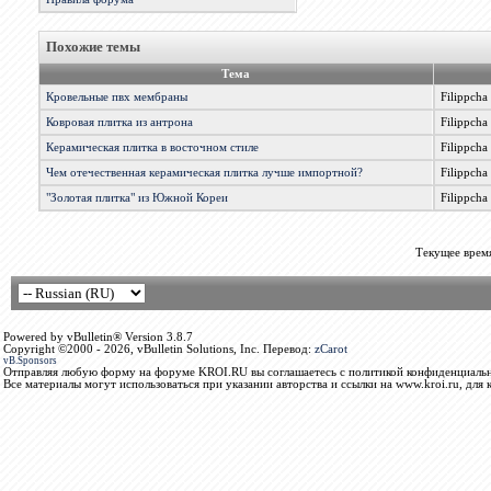
Похожие темы
Тема
Кровельные пвх мембраны
Filippcha
Ковровая плитка из антрона
Filippcha
Керамическая плитка в восточном стиле
Filippcha
Чем отечественная керамическая плитка лучше импортной?
Filippcha
"Золотая плитка" из Южной Кореи
Filippcha
Текущее врем
Powered by vBulletin® Version 3.8.7
Copyright ©2000 - 2026, vBulletin Solutions, Inc. Перевод:
zCarot
vB.Sponsors
Отправляя любую форму на форуме KROI.RU вы соглашаетесь с политикой конфиденциальн
Все материалы могут использоваться при указании авторства и ссылки на www.kroi.ru, для 