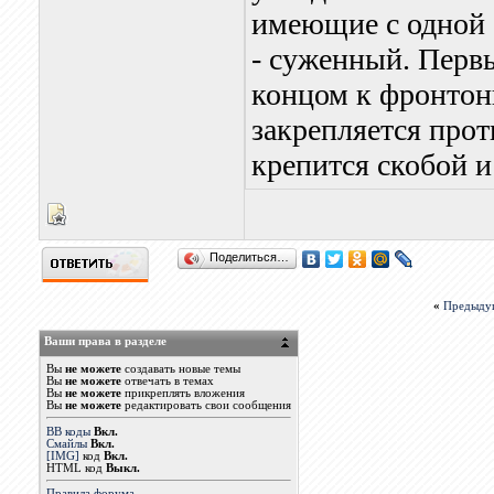
имеющие с одной 
- суженный. Перв
концом к фронтонн
закрепляется прот
крепится скобой и
Поделиться…
«
Предыду
Ваши права в разделе
Вы
не можете
создавать новые темы
Вы
не можете
отвечать в темах
Вы
не можете
прикреплять вложения
Вы
не можете
редактировать свои сообщения
BB коды
Вкл.
Смайлы
Вкл.
[IMG]
код
Вкл.
HTML код
Выкл.
Правила форума