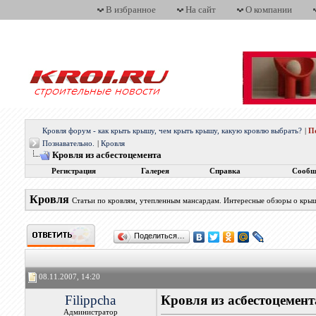
В избранное
На сайт
О компании
Кровля форум - как крыть крышу, чем крыть крышу, какую кровлю выбрать?
|
П
Познавательно.
|
Кровля
Кровля из асбестоцемента
Регистрация
Галерея
Справка
Сообщ
Кровля
Статьи по кровлям, утепленным мансардам. Интересные обзоры о кры
Поделиться…
08.11.2007, 14:20
Filippcha
Кровля из асбестоцемент
Администратор