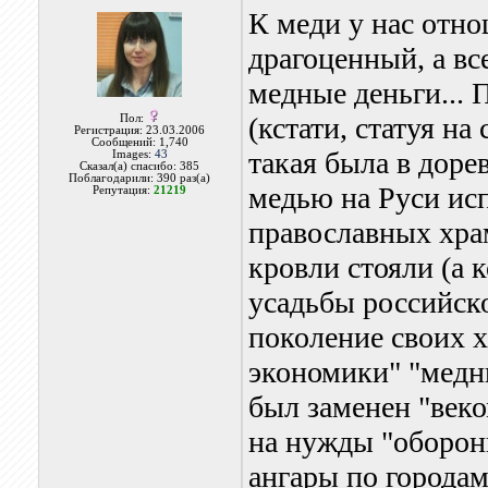
К меди у нас отно
драгоценный, а вс
медные деньги...
(кстати, статуя н
Пол:
Регистрация: 23.03.2006
Сообщений: 1,740
такая была в дор
Images:
43
Сказал(а) спасибо: 385
Поблагодарили: 390 раз(а)
медью на Руси исп
Репутация:
21219
православных хра
кровли стояли (а 
усадьбы российско
поколение своих х
экономики" "медны
был заменен "век
на нужды "оборонк
ангары по города