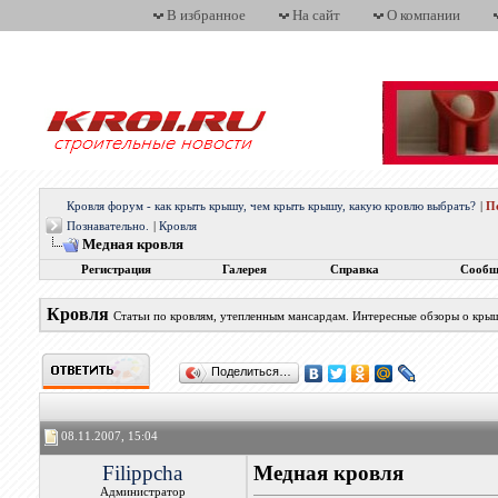
В избранное
На сайт
О компании
Кровля форум - как крыть крышу, чем крыть крышу, какую кровлю выбрать?
|
П
Познавательно.
|
Кровля
Медная кровля
Регистрация
Галерея
Справка
Сообщ
Кровля
Статьи по кровлям, утепленным мансардам. Интересные обзоры о кры
Поделиться…
08.11.2007, 15:04
Filippcha
Медная кровля
Администратор