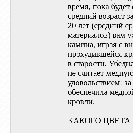
время, пока будет 
средний возраст за
20 лет (средний 
материалов) вам у
камина, играя с в
прохудившейся кр
в старости. Убеди
не считает медну
удовольствием: з
обеспечила медно
кровли.
КАКОГО ЦВЕТА