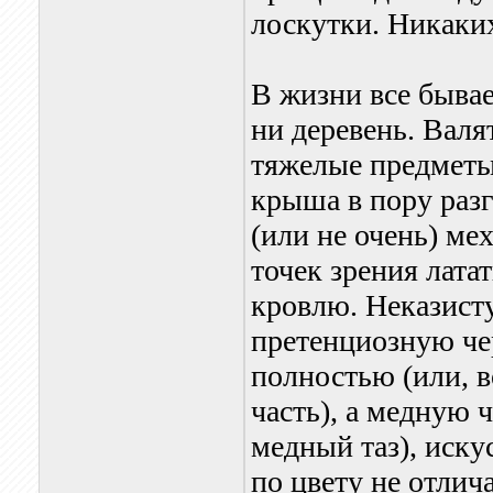
лоскутки. Никаких
В жизни все бывае
ни деревень. Валя
тяжелые предметы
крыша в пору разг
(или не очень) ме
точек зрения лата
кровлю. Неказист
претенциозную че
полностью (или, в
часть), а медную 
медный таз), иску
по цвету не отлич