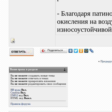
- Благодаря патин
окисления на возд
износоустойчивой
Поделиться…
«
Предыду
Ваши права в разделе
Вы
не можете
создавать новые темы
Вы
не можете
отвечать в темах
Вы
не можете
прикреплять вложения
Вы
не можете
редактировать свои сообщения
BB коды
Вкл.
Смайлы
Вкл.
[IMG]
код
Вкл.
HTML код
Выкл.
Правила форума