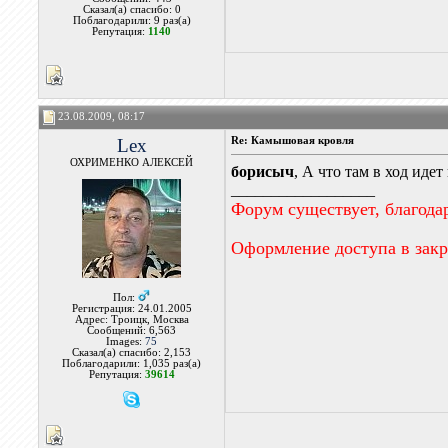
Сказал(а) спасибо: 0
Поблагодарили: 9 раз(а)
Репутация:
1140
23.08.2009, 08:17
Lex
Re: Камышовая кровля
ОХРИМЕНКО АЛЕКСЕЙ
борисыч
, А что там в ход иде
__________________
Форум существует, благода
Оформление доступа в зак
Пол:
Регистрация: 24.01.2005
Адрес: Троицк, Москва
Сообщений: 6,563
Images:
75
Сказал(а) спасибо: 2,153
Поблагодарили: 1,035 раз(а)
Репутация:
39614