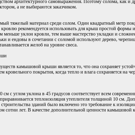
едством архитектурного самовыражения. Поэтому солома, как и 
ктором, а не выбираются заказчиком.
- самый тяжелый материал среди солом. Один квадратный метр пок
 кровлю рекомендуется использовать для крыш простой формы 
ем меньше уклон кровли, тем выше мастерство укладки и сложн
ньки и ендовы в сочетании с соломой используют дерево, черепи
танавливается желоб на уровне свеса.
ыши
ществ камышовой крыши является то, что она сохраняет устойч
м кровельного покрытия, когда тепло и влага сохраняется на ч
см с углом уклона в 45 градусов соответствует всем современн
иравнивается теплоизоляция утеплителя толщиной 10 см. Допо
а строительства зданий было включено это требование к изоляц
ом сотни лет. В качестве дополнительной ценности камышовой 