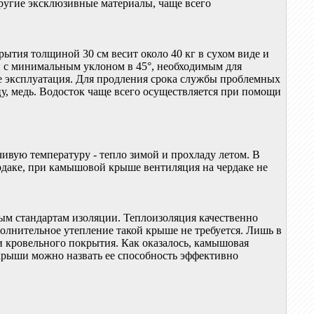
другие эксклюзивные материалы, чаще всего
рытия толщиной 30 см весит около 40 кг в сухом виде и
и с минимальным уклоном в 45°, необходимым для
ее эксплуатация. Для продления срока службы проблемных
цу, медь. Водосток чаще всего осуществляется при помощи
ивую температуру - тепло зимой и прохладу летом. В
ердаке, при камышовой крыше вентиляция на чердаке не
ым стандартам изоляции. Теплоизоляция качественно
лнительное утепление такой крыше не требуется. Лишь в
ии кровельного покрытия. Как оказалось, камышовая
крыши можно назвать ее способность эффективно