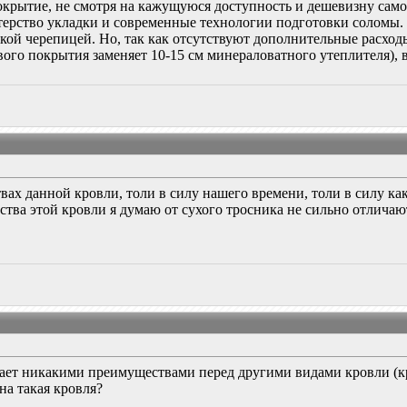
окрытие, не смотря на кажущуюся доступность и дешевизну само
астерство укладки и современные технологии подготовки соломы
кой черепицей. Но, так как отсутствуют дополнительные расхо
ого покрытия заменяет 10-15 см минераловатного утеплителя), 
ах данной кровли, толи в силу нашего времени, толи в силу как
тва этой кровли я думаю от сухого тросника не сильно отличаю
дает никакими преимуществами перед другими видами кровли (кр
на такая кровля?