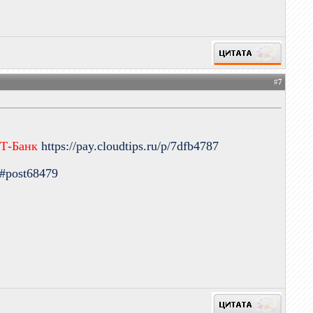
#
7
 Т-Банк
https://pay.cloudtips.ru/p/7dfb4787
9#post68479