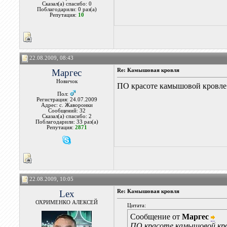
Сказал(а) спасибо: 0
Поблагодарили: 0 раз(а)
Репутация:
10
22.08.2009, 08:43
Маргес
Re: Камышовая кровля
Новичок
ПО красоте камышовой кровле 
Пол:
Регистрация: 24.07.2009
Адрес: с. Жаворонки
Сообщений: 32
Сказал(а) спасибо: 2
Поблагодарили: 33 раз(а)
Репутация:
2871
22.08.2009, 10:05
Lex
Re: Камышовая кровля
ОХРИМЕНКО АЛЕКСЕЙ
Цитата:
Сообщение от
Маргес
ПО красоте камышовой кро