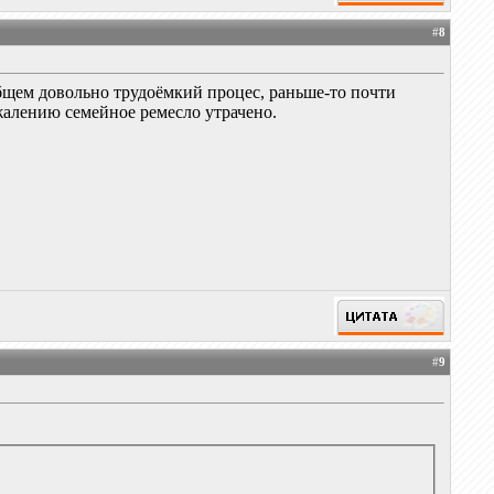
#
8
бщем довольно трудоёмкий процес, раньше-то почти
ожалению семейное ремесло утрачено.
#
9