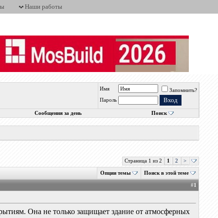
ты
Наши работы
Имя
Запомнить?
Пароль
Сообщения за день
Поиск
Страница 1 из 2
1
2
>
Опции темы
Поиск в этой теме
#
1
рытиям. Она не только защищает здание от атмосферных