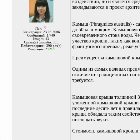
воздействий, но и является ср
закладываются в проект архите
Камыш (Phragmites australis) 
Пол:
до 50 кг в мокром. Камышовую
Регистрация: 23.03.2006
своевременного стока воды. Ч
Сообщений: 1,740
Images:
43
участков кровли, таких как ко
Сказал(а) спасибо: 385
французского дренажа, реже ус
Поблагодарили: 390 раз(а)
Репутация:
21219
Преимущества камышовой кр
Одним из самых важных преиму
отличие от традиционных систе
требуется.
Камышовая крыша толщиной 30 
уложенной камышовой крыши пр
последние десять лет в правил
крыша обладала таким свойств
поглощать звуки.
Стоимость камышовой кровли