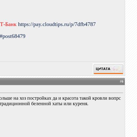
 Т-Банк
https://pay.cloudtips.ru/p/7dfb4787
9#post68479
#
6
льше на хоз постройках да и красота такой кровли вопрс
е традиционной беленной хаты или куреня.