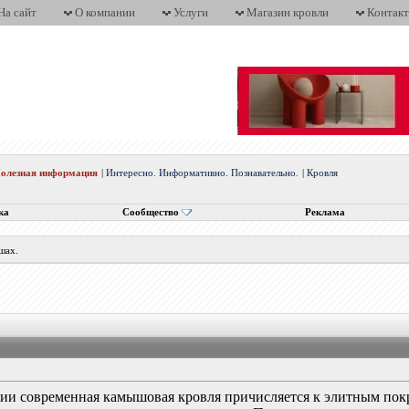
На сайт
О компании
Услуги
Магазин кровли
Контак
олезная информация
|
Интересно. Информативно. Познавательно.
|
Кровля
ка
Сообщество
Реклама
шах.
ии современная камышовая кровля причисляется к элитным пок