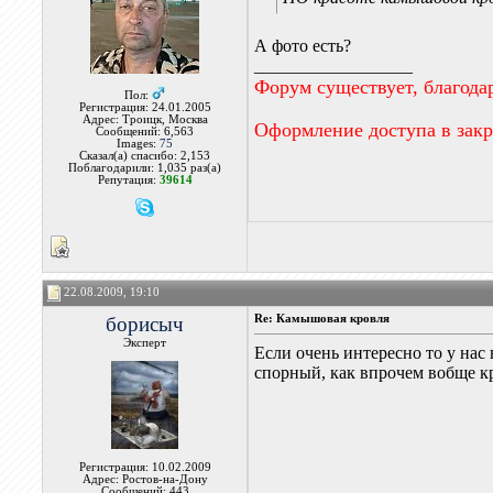
А фото есть?
__________________
Форум существует, благода
Пол:
Регистрация: 24.01.2005
Адрес: Троицк, Москва
Оформление доступа в зак
Сообщений: 6,563
Images:
75
Сказал(а) спасибо: 2,153
Поблагодарили: 1,035 раз(а)
Репутация:
39614
22.08.2009, 19:10
борисыч
Re: Камышовая кровля
Эксперт
Если очень интересно то у нас
спорный, как впрочем вобще кр
Регистрация: 10.02.2009
Адрес: Ростов-на-Дону
Сообщений: 443