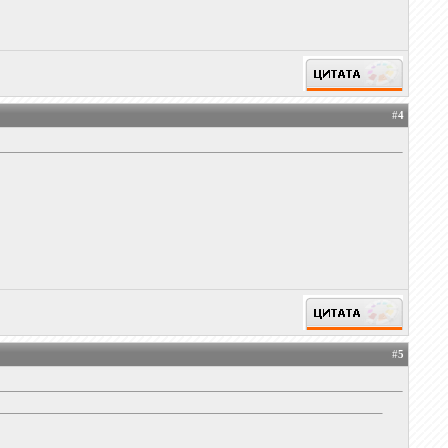
#
4
#
5