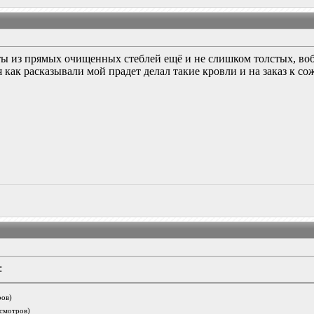
аты из прямых очищенных стеблей ещё и не слишком толстых, во
я как расказывали мой прадет делал такие кровли и на заказ к с
:
ров)
осмотров)