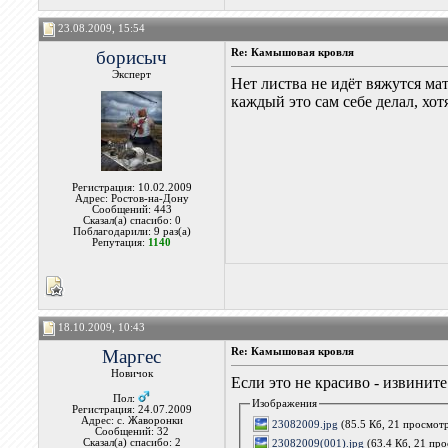
23.08.2009, 15:54
борисыч
Re: Камышовая кровля
Эксперт
Нет листва не идёт вяжутся м
каждый это сам себе делал, хот
Регистрация: 10.02.2009
Адрес: Ростов-на-Дону
Сообщений: 443
Сказал(а) спасибо: 0
Поблагодарили: 9 раз(а)
Репутация:
1140
18.10.2009, 10:43
Маргес
Re: Камышовая кровля
Новичок
Если это не красиво - извините
Пол:
Изображения
Регистрация: 24.07.2009
Адрес: с. Жаворонки
23082009.jpg
(85.5 Кб, 21 просмот
Сообщений: 32
23082009(001).jpg
(63.4 Кб, 21 пр
Сказал(а) спасибо: 2