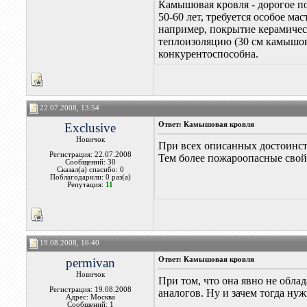
Камышовая кровля - дорогое п
50-60 лет, требуется особое м
например, покрытие керамичес
теплоизоляцию (30 см камышов
конкурентоспособна.
22.07.2008, 13:54
Exclusive
Ответ: Камышовая кровля
Новичок
При всех описанных достоинств
Регистрация: 22.07.2008
Тем более пожароопасные свойс
Сообщений: 30
Сказал(а) спасибо: 0
Поблагодарили: 0 раз(а)
Репутация:
11
19.08.2008, 16:40
permivan
Ответ: Камышовая кровля
Новичок
При том, что она явно не обла
Регистрация: 19.08.2008
аналогов. Ну и зачем тогда нуж
Адрес: Москва
Сообщений: 1