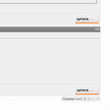
#
10
Страница 1 из 2
1
2
>