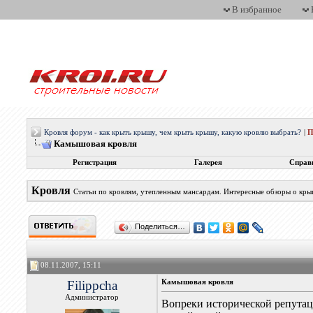
В избранное
Кровля форум - как крыть крышу, чем крыть крышу, какую кровлю выбрать?
|
П
Камышовая кровля
Регистрация
Галерея
Справ
Кровля
Статьи по кровлям, утепленным мансардам. Интересные обзоры о кры
Поделиться…
08.11.2007, 15:11
Filippcha
Камышовая кровля
Администратор
Вопреки исторической репутац