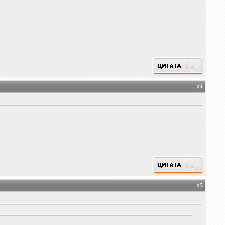
#
4
#
5