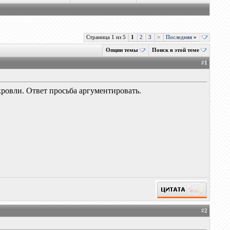
Страница 1 из 5
1
2
3
>
Последняя
»
Опции темы
Поиск в этой теме
#
1
ровли. Ответ просьба аргументировать.
#
2