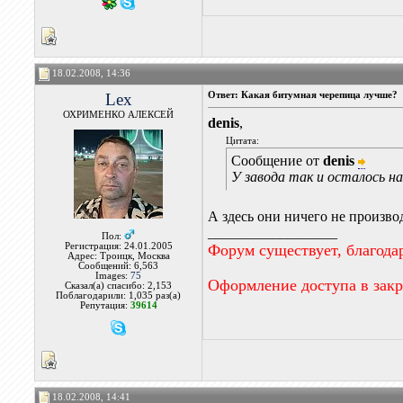
18.02.2008, 14:36
Lex
Ответ: Какая битумная черепица лучше?
ОХРИМЕНКО АЛЕКСЕЙ
denis
,
Цитата:
Сообщение от
denis
У завода так и осталось н
А здесь они ничего не произво
__________________
Пол:
Регистрация: 24.01.2005
Форум существует, благода
Адрес: Троицк, Москва
Сообщений: 6,563
Images:
75
Оформление доступа в зак
Сказал(а) спасибо: 2,153
Поблагодарили: 1,035 раз(а)
Репутация:
39614
18.02.2008, 14:41