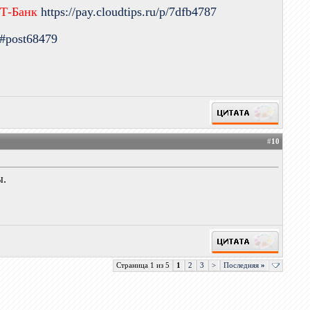
 Т-Банк
https://pay.cloudtips.ru/p/7dfb4787
9#post68479
#
10
ы.
Страница 1 из 5
1
2
3
>
Последняя
»