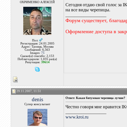
ОХРИМЕНКО АЛЕКСЕЙ
Сегодня отдаю свой голос за 
на все виды черепицы.
__________________
Форум существует, благода
Оформление доступа в зак
Пол:
Регистрация: 24.01.2005
Адрес: Троицк, Москва
Сообщений: 6,563
Images:
75
Сказал(а) спасибо: 2,153
Поблагодарили: 1,035 раз(а)
Репутация:
39614
29.11.2007, 11:51
denis
Ответ: Какая битумная черепица лучше?
Супер консультант
Честно говоря мне нравится IK
__________________
www.kroi.ru