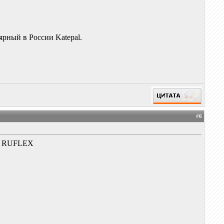
ярный в России Katepal.
#
6
ся RUFLEX