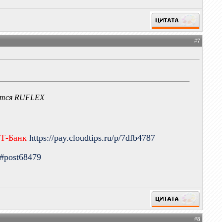
#
7
ается RUFLEX
 Т-Банк
https://pay.cloudtips.ru/p/7dfb4787
9#post68479
#
8