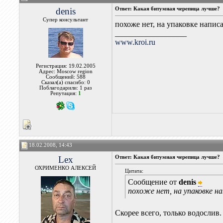
denis
Ответ: Какая битумная черепица лучше?
Супер консультант
похоже нет, на упаковке напи
__________________
www.kroi.ru
Регистрация: 19.02.2005
Адрес: Moscow region
Сообщений: 588
Сказал(а) спасибо: 0
Поблагодарили: 1 раз
Репутация:
1
18.02.2008, 14:43
Lex
Ответ: Какая битумная черепица лучше?
ОХРИМЕНКО АЛЕКСЕЙ
Цитата:
Сообщение от
denis
похоже нет, на упаковке н
Скорее всего, только водослив.
__________________