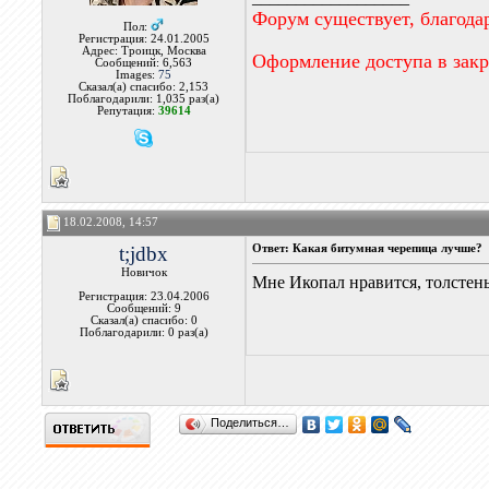
Форум существует, благода
Пол:
Регистрация: 24.01.2005
Адрес: Троицк, Москва
Оформление доступа в зак
Сообщений: 6,563
Images:
75
Сказал(а) спасибо: 2,153
Поблагодарили: 1,035 раз(а)
Репутация:
39614
18.02.2008, 14:57
t;jdbx
Ответ: Какая битумная черепица лучше?
Новичок
Мне Икопал нравится, толсте
Регистрация: 23.04.2006
Сообщений: 9
Сказал(а) спасибо: 0
Поблагодарили: 0 раз(а)
Поделиться…