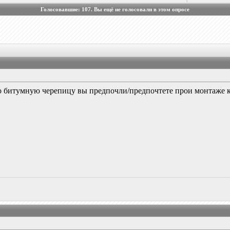
Голосовавшие:
107
. Вы ещё не голосовали в этом опросе
 битумную черепицу вы предпочли/предпочтете прои монтаже к