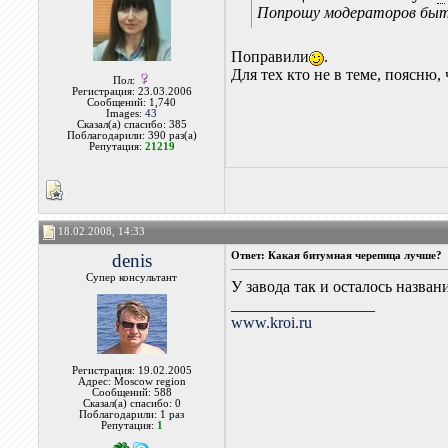
Попрошу модераторов быть 
Поправили
.
Для тех кто не в теме, поясню,
Пол:
Регистрация: 23.03.2006
Сообщений: 1,740
Images:
43
Сказал(а) спасибо: 385
Поблагодарили: 390 раз(а)
Репутация:
21219
18.02.2008, 14:33
denis
Ответ: Какая битумная черепица лучше?
Супер консультант
У завода так и осталось назв
__________________
www.kroi.ru
Регистрация: 19.02.2005
Адрес: Moscow region
Сообщений: 588
Сказал(а) спасибо: 0
Поблагодарили: 1 раз
Репутация:
1