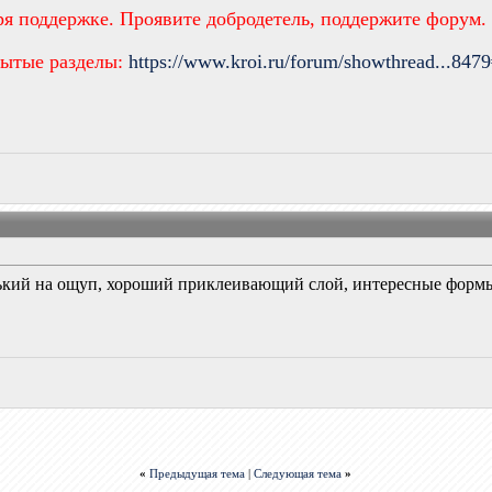
ря поддержке. Проявите добродетель, поддержите форум.
рытые разделы:
https://www.kroi.ru/forum/showthread...847
нький на ощуп, хороший приклеивающий слой, интересные форм
«
Предыдущая тема
|
Следующая тема
»