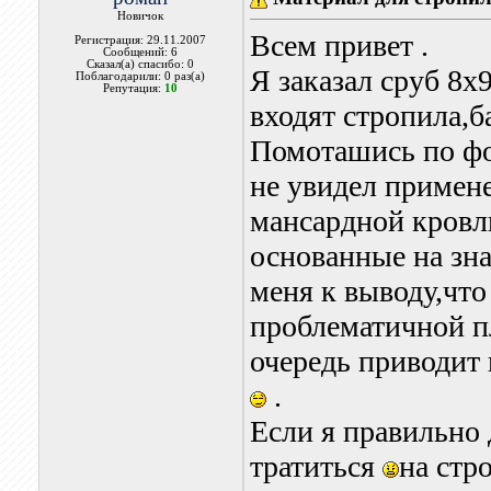
Новичок
Всем привет .
Регистрация: 29.11.2007
Сообщений: 6
Сказал(а) спасибо: 0
Я заказал сруб 8
Поблагодарили: 0 раз(а)
Репутация:
10
входят стропила,ба
Помоташись по фо
не увидел примене
мансардной кровл
основанные на зн
меня к выводу,что
проблематичной п
очередь приводит
.
Если я правильно
тратиться
на стр