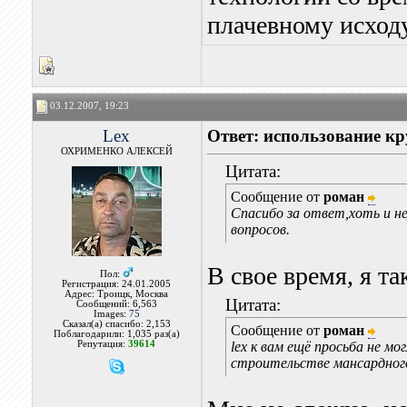
плачевному исходу
03.12.2007, 19:23
Lex
Ответ: использование кр
ОХРИМЕНКО АЛЕКСЕЙ
Цитата:
Сообщение от
роман
Спасибо за ответ,хоть и не
вопросов.
В свое время, я та
Пол:
Регистрация: 24.01.2005
Адрес: Троицк, Москва
Цитата:
Сообщений: 6,563
Images:
75
Сказал(а) спасибо: 2,153
Сообщение от
роман
Поблагодарили: 1,035 раз(а)
Репутация:
39614
lex к вам ещё просьба не м
строительстве мансардног