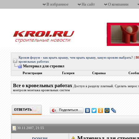
В избранное
На сайт
О компании
Кровля форум - как крыть крышу, чем крыть крышу, какую кровлю выбрать?
|
В
кровельных работах
Материал для стропил
Регистрация
Галерея
Справка
Сообщ
Все о кровельных работах
Доступ к разделу платный. Сделать запрос
контроля монтажа кровельных систем
Поделиться…
30.11.2007, 21:55
роман
Материал для стропи