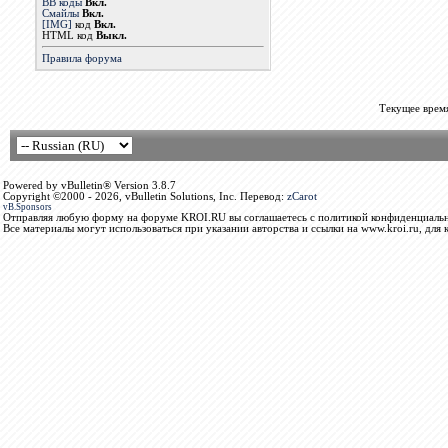
BB коды
Вкл.
Смайлы
Вкл.
[IMG]
код
Вкл.
HTML код
Выкл.
Правила форума
Текущее врем
Powered by vBulletin® Version 3.8.7
Copyright ©2000 - 2026, vBulletin Solutions, Inc. Перевод:
zCarot
vB.Sponsors
Отправляя любую форму на форуме KROI.RU вы соглашаетесь с политикой конфиденциальн
Все материалы могут использоваться при указании авторства и ссылки на www.kroi.ru, для 