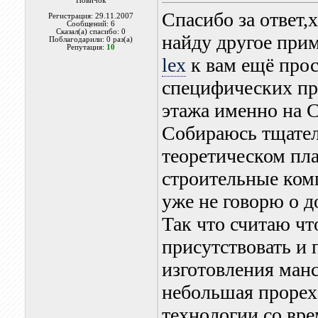
Новичок
Спасибо за ответ,
Регистрация: 29.11.2007
Сообщений: 6
Сказал(а) спасибо: 0
найду другое прим
Поблагодарили: 0 раз(а)
Репутация:
10
lex
к вам ещё прос
специфических пр
этажа именно на 
Собираюсь тщатель
теоретическом пла
строительные ком
уже не говорю о 
Так что считаю ч
присутствовать и 
изготовления ман
небольшая прорех
технологии со вре