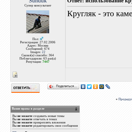
Sunduk
Ответ: использование кр
Супер консультант
Кругляк - это кам
Пол:
Регистрация: 27.02.2006
Адрес: Москва
Сообщений: 674
Images:
22
Сказал(а) спасибо: 364
Поблагодарили: 63 раз(а)
Репутация:
7447
Поделиться…
«
Предыду
Ваши права в разделе
Вы
не можете
создавать новые темы
Вы
не можете
отвечать в темах
Вы
не можете
прикреплять вложения
Вы
не можете
редактировать свои сообщения