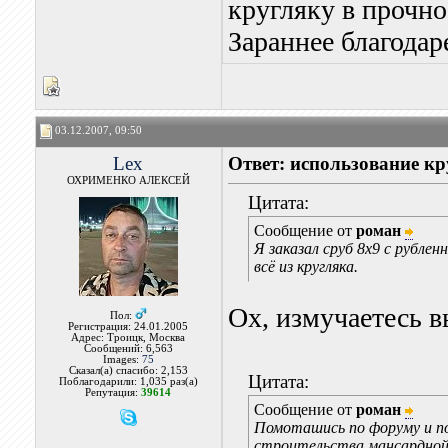
кругляку в прочно
Зараннее благодар
03.12.2007, 09:50
Lex
Ответ: использование кр
ОХРИМЕНКО АЛЕКСЕЙ
Цитата:
Сообщение от
роман
Я заказал сруб 8х9 с рубле
всё из кругляка.
Ох, измучаетесь в
Пол:
Регистрация: 24.01.2005
Адрес: Троицк, Москва
Сообщений: 6,563
Images:
75
Сказал(а) спасибо: 2,153
Цитата:
Поблагодарили: 1,035 раз(а)
Репутация:
39614
Сообщение от
роман
Помоташись по форуму и пос
строительства мансардной 