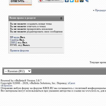
«
Предыду
Ваши права в разделе
Вы
не можете
создавать новые темы
Вы
не можете
отвечать в темах
Вы
не можете
прикреплять вложения
Вы
не можете
редактировать свои сообщения
BB коды
Вкл.
Смайлы
Вкл.
[IMG]
код
Вкл.
HTML код
Выкл.
Правила форума
Текущее врем
Powered by vBulletin® Version 3.8.7
Copyright ©2000 - 2026, vBulletin Solutions, Inc. Перевод:
zCarot
vB.Sponsors
Отправляя любую форму на форуме KROI.RU вы соглашаетесь с политикой конфиденциальн
Все материалы могут использоваться при указании авторства и ссылки на www.kroi.ru, для 