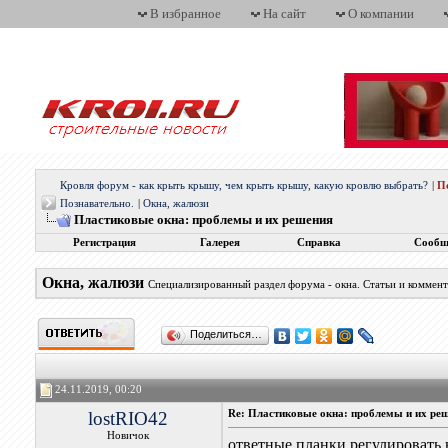
В избранное
На сайт
О компании
Кровля форум - как крыть крышу, чем крыть крышу, какую кровлю выбрать?
|
П
Познавательно.
|
Окна, жалюзи
Пластиковые окна: проблемы и их решения
Регистрация
Галерея
Справка
Сообщ
Окна, жалюзи
Специализированный раздел форума - окна. Статьи и коммен
Поделиться…
24.11.2019, 00:20
lostRIO42
Re: Пластиковые окна: проблемы и их ре
Новичок
ответные планки регулировать 