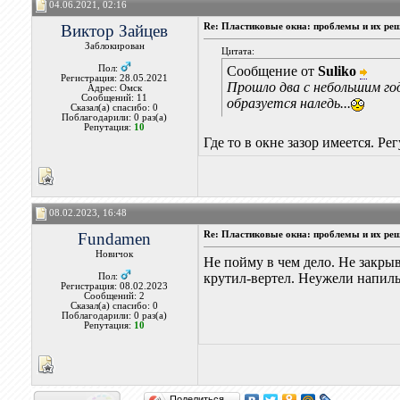
04.06.2021, 02:16
Виктор Зайцев
Re: Пластиковые окна: проблемы и их ре
Заблокирован
Цитата:
Пол:
Сообщение от
Suliko
Регистрация: 28.05.2021
Прошло два с небольшим год
Адрес: Омск
Сообщений: 11
образуется наледь...
Сказал(а) спасибо: 0
Поблагодарили: 0 раз(а)
Репутация:
10
Где то в окне зазор имеется. Р
08.02.2023, 16:48
Fundamen
Re: Пластиковые окна: проблемы и их ре
Новичок
Не пойму в чем дело. Не закрыв
крутил-вертел. Неужели напиль
Пол:
Регистрация: 08.02.2023
Сообщений: 2
Сказал(а) спасибо: 0
Поблагодарили: 0 раз(а)
Репутация:
10
Поделиться…