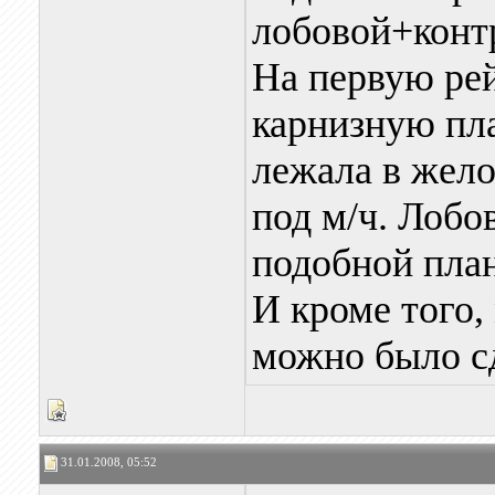
лобовой+конт
На первую ре
карнизную пла
лежала в жело
под м/ч. Лобо
подобной пла
И кроме того,
можно было сд
31.01.2008, 05:52