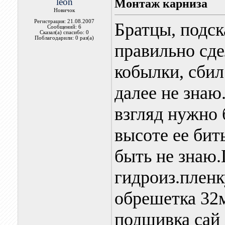
leon
Монтаж карниза
Новичок
Регистрация: 21.08.2007
Братцы, подск
Сообщений: 6
Сказал(а) спасибо: 0
Поблагодарили: 0 раз(а)
правильно сд
кобылки, сбил
далее не знаю
взгляд нужно 
высоте ее бит
быть не знаю.
гидроиз.плен
обрешетка 32
подшивка сай 