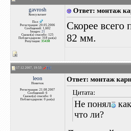
gavrosh
Ответ: монтаж ка
Консультант
Скорее всего 
Пол:
Регистрация: 20.05.2006
Сообщений: 1,602
Images:
21
82 мм.
Сказал(а) спасибо: 125
Поблагодарили: 318 раз(а)
Репутация:
35438
17.12.2007, 19:53
leon
Ответ: монтаж карн
Новичок
Регистрация: 21.08.2007
Цитата:
Сообщений: 6
Сказал(а) спасибо: 0
Поблагодарили: 0 раз(а)
Не понял
как
что ли?