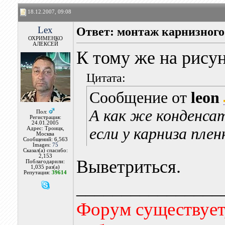
18.12.2007, 09:08
Lex
Ответ: монтаж карнизного
ОХРИМЕНКО
АЛЕКСЕЙ
К тому же на рисун
Цитата:
Сообщение от
leon
А как же конденсат
Пол:
Регистрация:
24.01.2005
если у карниза пле
Адрес: Троицк,
Москва
Сообщений: 6,563
Images:
75
Сказал(а) спасибо:
2,153
Выветриться.
Поблагодарили:
1,035 раз(а)
Репутация:
39614
________________
Форум существует,