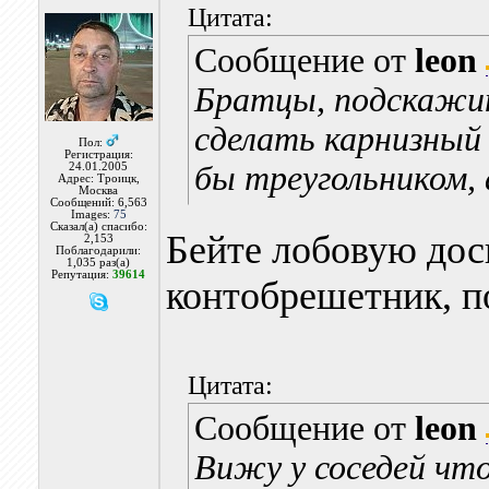
Цитата:
Сообщение от
leon
Братцы, подскажит
сделать карнизный 
Пол:
Регистрация:
бы треугольником, 
24.01.2005
Адрес: Троицк,
Москва
Сообщений: 6,563
Images:
75
Сказал(а) спасибо:
Бейте лобовую дос
2,153
Поблагодарили:
1,035 раз(а)
Репутация:
39614
контобрешетник, по
Цитата:
Сообщение от
leon
Вижу у соседей чт