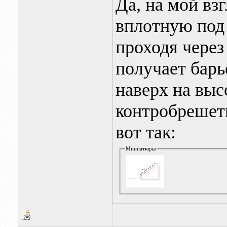
Да, на мой вз
вплотную под 
проходя через
получает барь
наверх на выс
контробрешет
вот так:
Миниатюры