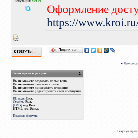
Репутация:
39614
Оформление досту
https://www.kroi.r
Поделиться…
«
Предыду
Ваши права в разделе
Вы
не можете
создавать новые темы
Вы
не можете
отвечать в темах
Вы
не можете
прикреплять вложения
Вы
не можете
редактировать свои сообщения
BB коды
Вкл.
Смайлы
Вкл.
[IMG]
код
Вкл.
HTML код
Выкл.
Правила форума
Текущее врем