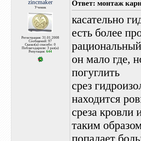
zincmaker
Ответ: монтаж карн
Ученик
касательно ги
есть более про
Регистрация: 31.01.2008
Сообщений: 97
рациональный
Сказал(а) спасибо: 0
Поблагодарили: 3 раз(а)
Репутация:
644
он мало где, 
погуглить
срез гидроизо
находится ров
среза кровли и
таким образом
попадает боль