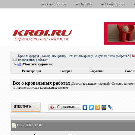
В избранное
На сайт
О компании
Кровля форум - как крыть крышу, чем крыть крышу, какую кровлю выбрать?
|
В
кровельных работах
Монтаж карниза
Регистрация
Галерея
Справка
Сообщ
Все о кровельных работах
Доступ к разделу платный. Сделать запрос
контроля монтажа кровельных систем
Поделиться…
17.12.2007, 13:07