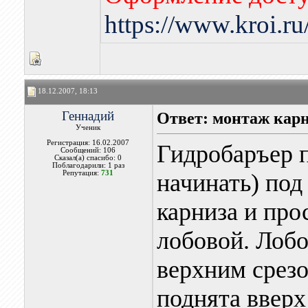
https://www.kroi.r
18.12.2007, 18:13
Геннадий
Ответ: монтаж карн
Ученик
Регистрация: 16.02.2007
Гидробаръер 
Сообщений: 106
Сказал(а) спасибо: 0
Поблагодарили: 1 раз
Репутация:
731
начинать) под
карниза и про
лобовой. Лобо
верхним срезо
поднята вверх