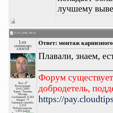
лучшему выве
31.01.2008, 08:18
Lex
Ответ: монтаж карнизного
ОХРИМЕНКО
АЛЕКСЕЙ
Плавали, знаем, ес
________________
Форум существует,
Пол:
добродетель, подд
Регистрация:
24.01.2005
Адрес: Троицк,
Москва
https://pay.cloudti
Сообщений: 6,563
Images:
75
Сказал(а) спасибо:
2,153
Поблагодарили:
1,035 раз(а)