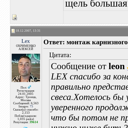
щель большая
18.12.2007, 13:31
Lex
Ответ: монтаж карнизного
ОХРИМЕНКО
АЛЕКСЕЙ
Цитата:
Сообщение от
leon
LEX спасибо за кон
правильно предста
Пол:
Регистрация:
свеса.Хотелось бы
24.01.2005
Адрес: Троицк,
Москва
Сообщений: 6,563
уверенного продол
Images:
75
Сказал(а) спасибо:
2,153
что бы потом не 
Поблагодарили:
1,035 раз(а)
Репутация:
39614
нужно ниже бить?Т