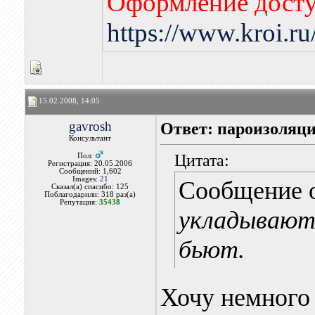
Оформление досту
https://www.kroi.r
15.02.2008, 14:05
gavrosh
Ответ: пароизоляци
Консультант
Цитата:
Пол:
Регистрация: 20.05.2006
Сообщений: 1,602
Images:
21
Сообщение 
Сказал(а) спасибо: 125
Поблагодарили: 318 раз(а)
Репутация:
35438
укладывают
бьют.
Хочу немного