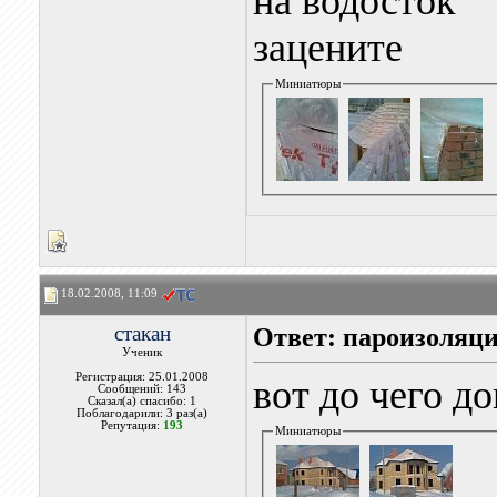
на водосток
зацените
Миниатюры
18.02.2008, 11:09
стакан
Ответ: пароизоляци
Ученик
Регистрация: 25.01.2008
вот до чего д
Сообщений: 143
Сказал(а) спасибо: 1
Поблагодарили: 3 раз(а)
Репутация:
193
Миниатюры