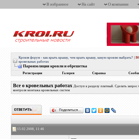
В избранное
На сайт
О компании
Кровля форум - как крыть крышу, чем крыть крышу, какую кровлю выбрать?
|
В
кровельных работах
Пароизоляция кровли и обрешетка
Регистрация
Галерея
Справка
Сообщ
Все о кровельных работах
Доступ к разделу платный. Сделать запрос
контроля монтажа кровельных систем
Поделиться…
15.02.2008, 11:46