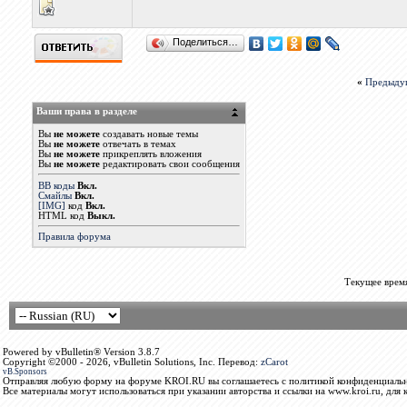
Поделиться…
«
Предыду
Ваши права в разделе
Вы
не можете
создавать новые темы
Вы
не можете
отвечать в темах
Вы
не можете
прикреплять вложения
Вы
не можете
редактировать свои сообщения
BB коды
Вкл.
Смайлы
Вкл.
[IMG]
код
Вкл.
HTML код
Выкл.
Правила форума
Текущее врем
Powered by vBulletin® Version 3.8.7
Copyright ©2000 - 2026, vBulletin Solutions, Inc. Перевод:
zCarot
vB.Sponsors
Отправляя любую форму на форуме KROI.RU вы соглашаетесь с политикой конфиденциальн
Все материалы могут использоваться при указании авторства и ссылки на www.kroi.ru, для 