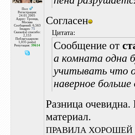
пена разрушается
Пол:
Регистрация:
24.01.2005
Согласен
Адрес: Троицк,
Москва
Сообщений: 6,563
Images:
75
Цитата:
Сказал(а) спасибо:
2,153
Поблагодарили:
Сообщение от
ст
1,035 раз(а)
Репутация:
39614
а комната одна б
учитывать что о
наверное больше
Разница очевидна. 
материал.
ПРАВИЛА ХОРОШЕЙ