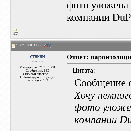
фото уложена
компании DuPo
16.02.2008, 11:47
стакан
Ответ: пароизоляци
Ученик
Регистрация: 25.01.2008
Цитата:
Сообщений: 143
Сказал(а) спасибо: 1
Поблагодарили: 3 раз(а)
Сообщение 
Репутация:
193
Хочу немног
фото уложе
компании Du