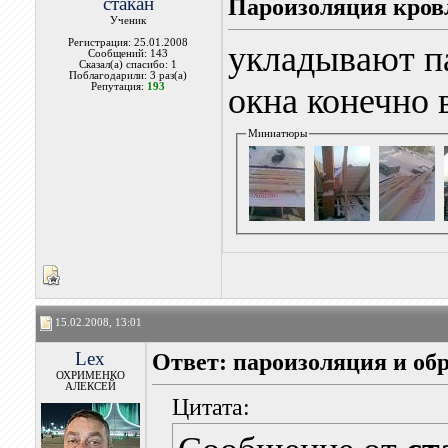
стакан
Пароизоляция кров
Ученик
Регистрация: 25.01.2008
укладывают п
Сообщений: 143
Сказал(а) спасибо: 1
Поблагодарили: 3 раз(а)
Репутация:
193
окна конечно 
Миниатюры
15.02.2008, 13:01
Lex
Ответ: пароизоляция и об
ОХРИМЕНКО
АЛЕКСЕЙ
Цитата: