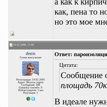
а как к кирпи
как, пена то 
но это мое мн
18.02.2008, 13:09
denis
Ответ: пароизоляци
Супер консультант
Цитата:
Сообщение 
Регистрация: 19.02.2005
площадь 70к
Адрес: Moscow region
Сообщений: 588
Сказал(а) спасибо: 0
Поблагодарили: 1 раз
Репутация:
1
В идеале нужн