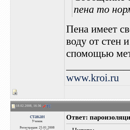
пена то нор
Пена имеет св
воду от стен 
спомощью мет
____________
www.kroi.ru
18.02.2008, 16:36
стакан
Ответ: пароизоляци
Ученик
Регистрация: 25.01.2008