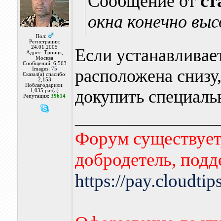
Сообщение от
ст
окна конечно выс
Пол:
Регистрация:
24.01.2005
Если устанавливает
Адрес: Троицк,
Москва
Сообщений: 6,563
Images:
75
расположена снизу,
Сказал(а) спасибо:
2,153
Поблагодарили:
докупить специаль
1,035 раз(а)
Репутация:
39614
________________
Форум существует,
добродетель, подд
https://pay.cloudti