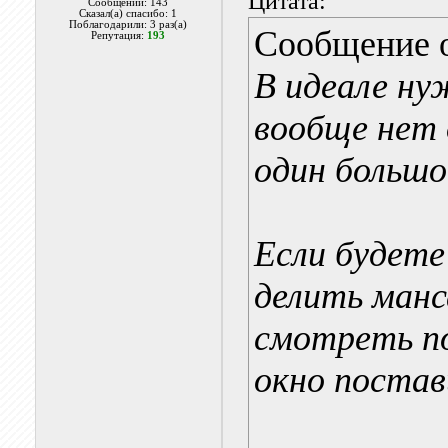
Цитата:
Сообщений: 143
Сказал(а) спасибо: 1
Поблагодарили: 3 раз(а)
Сообщение 
Репутация:
193
В идеале нуж
вообще нет 
один большо
Если будете
делить манс
смотреть по
окно постав