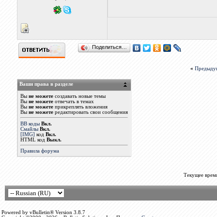
Поделиться…
«
Предыду
Ваши права в разделе
Вы
не можете
создавать новые темы
Вы
не можете
отвечать в темах
Вы
не можете
прикреплять вложения
Вы
не можете
редактировать свои сообщения
BB коды
Вкл.
Смайлы
Вкл.
[IMG]
код
Вкл.
HTML код
Выкл.
Правила форума
Текущее врем
Powered by vBulletin® Version 3.8.7