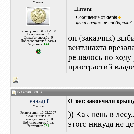
Ученик
Цитата:
Сообщение от
denis
цвет спецом не подбирали?
Регистрация: 31.01.2008
Сообщений: 97
он (заказчик) выби
Сказал(а) спасибо: 0
Поблагодарили: 3 раз(а)
Репутация:
644
вент.шахта врезал
решалось по ходу 
пристрастий влад
15.04.2008, 08:34
Геннадий
Ответ: закончили крыш
Ученик
)) Как пень в лесу.
Регистрация: 16.02.2007
Сообщений: 106
Сказал(а) спасибо: 0
этого никуда не де
Поблагодарили: 1 раз
Репутация:
731