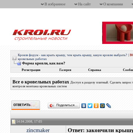
В избранное
На сайт
О компании
Кровля форум - как крыть крышу, чем крыть крышу, какую кровлю выбрать?
|
В
кровельных работах
Форма кровли, как вам?
Регистрация
Галерея
Справка
Сообщ
Все о кровельных работах
Доступ к разделу платный. Сделать запрос
контроля монтажа кровельных систем
Поделиться…
14.04.2008, 17:05
zincmaker
Ответ: закончили крыш