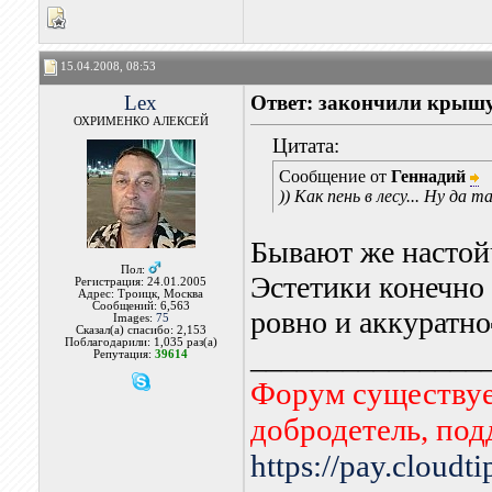
15.04.2008, 08:53
Lex
Ответ: закончили крыш
ОХРИМЕНКО АЛЕКСЕЙ
Цитата:
Сообщение от
Геннадий
)) Как пень в лесу... Ну да
Бывают же настой
Пол:
Эстетики конечно н
Регистрация: 24.01.2005
Адрес: Троицк, Москва
Сообщений: 6,563
ровно и аккуратно
Images:
75
Сказал(а) спасибо: 2,153
Поблагодарили: 1,035 раз(а)
_______________
Репутация:
39614
Форум существует
добродетель, по
https://pay.cloudt