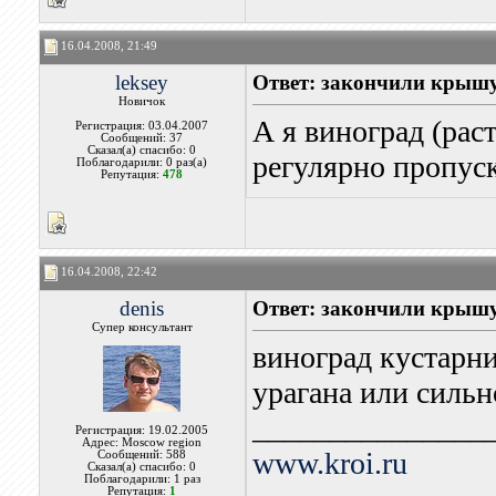
16.04.2008, 21:49
leksey
Ответ: закончили крыш
Новичок
А я виноград (рас
Регистрация: 03.04.2007
Сообщений: 37
Сказал(а) спасибо: 0
регулярно пропус
Поблагодарили: 0 раз(а)
Репутация:
478
16.04.2008, 22:42
denis
Ответ: закончили крыш
Супер консультант
виноград кустарни
урагана или сильн
_______________
Регистрация: 19.02.2005
Адрес: Moscow region
www.kroi.ru
Сообщений: 588
Сказал(а) спасибо: 0
Поблагодарили: 1 раз
Репутация:
1