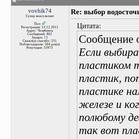
vovhik74
Re: выбор водосточ
Супер консультант
Цитата:
Пол:
Регистрация: 13.12.2011
Адрес: Челябинск
Сообщений: 802
Сообщение 
Images:
13
Сказал(а) спасибо: 531
Поблагодарили: 564 раз(а)
Репутация:
33971
Если выбир
пластиком т
пластик, по
пластике на
железе и ко
полюбому д
так вот пла