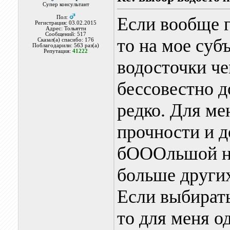
Супер консультант
Если вообще г
Пол:
Регистрация: 03.02.2015
Адрес: Тольятти
Сообщений: 517
то на мое су
Сказал(а) спасибо: 176
Поблагодарили: 563 раз(а)
Репутация:
41222
водосточки че
бессовестно д
редко. Для ме
прочности и д
бОООльшой нед
больше други
Если выбират
то для меня о