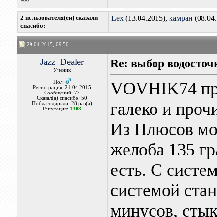
2 пользователя(ей) сказали
Lex
(13.04.2015),
камран
(08.04
cпасибо:
29.04.2015, 09:50
Jazz_Dealer
Re: выбор водосточ
Ученик
VOVHIK74 про
Пол:
Регистрация: 21.04.2015
Сообщений: 77
Сказал(а) спасибо: 50
галеко и проч
Поблагодарили: 28 раз(а)
Репутация:
1308
Из Плюсов мо
желоба 135 гр
есть. С систе
системой стан
минусов, сты