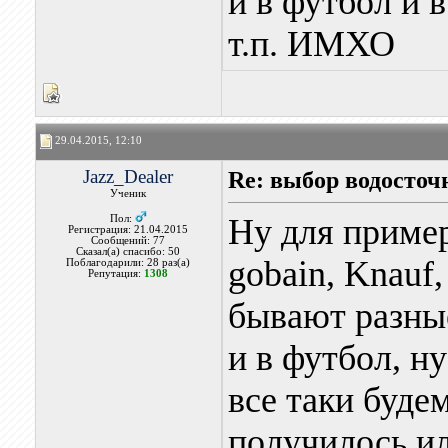
и в футбол и в
т.п. ИМХО
29.04.2015, 12:10
Jazz_Dealer
Re: выбор водосточ
Ученик
Ну для пример
Пол:
Регистрация: 21.04.2015
Сообщений: 77
Сказал(а) спасибо: 50
gobain, Knauf
Поблагодарили: 28 раз(а)
Репутация:
1308
бывают разные
и в футбол, ну
все таки буде
получилось ил