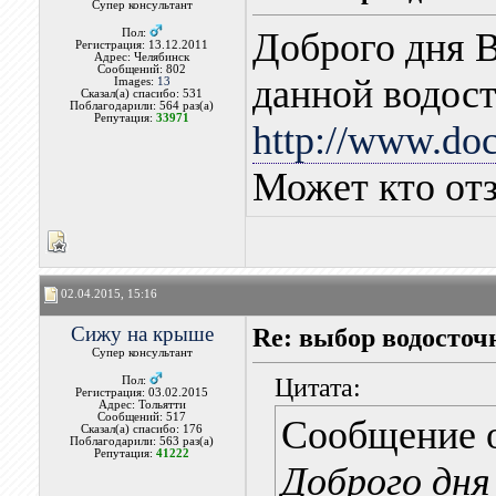
Супер консультант
Доброго дня В
Пол:
Регистрация: 13.12.2011
Адрес: Челябинск
Сообщений: 802
данной водос
Images:
13
Сказал(а) спасибо: 531
Поблагодарили: 564 раз(а)
Репутация:
33971
http://www.doc
Может кто от
02.04.2015, 15:16
Сижу на крыше
Re: выбор водосточ
Супер консультант
Цитата:
Пол:
Регистрация: 03.02.2015
Адрес: Тольятти
Сообщений: 517
Сообщение 
Сказал(а) спасибо: 176
Поблагодарили: 563 раз(а)
Репутация:
41222
Доброго дня