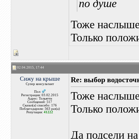
по душе
Тоже наслышен
Только полож
02.04.2015, 17:44
Сижу на крыше
Re: выбор водосточ
Супер консультант
Тоже наслышен
Пол:
Регистрация: 03.02.2015
Адрес: Тольятти
Сообщений: 517
Только полож
Сказал(а) спасибо: 176
Поблагодарили: 563 раз(а)
Репутация:
41222
Да подсели на