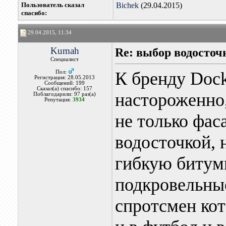
Пользователь сказал
Bichek
(29.04.2015)
cпасибо:
29.04.2015, 11:34
Kumah
Re: выбор водосточ
Специалист
К бренду Doc
Пол:
Регистрация: 28.05.2013
Сообщений: 199
Сказал(а) спасибо: 157
настороженно,
Поблагодарили: 97 раз(а)
Репутация:
3934
не только фа
водосточкой, 
гибкую битум
подкровельные
спротсмен кот