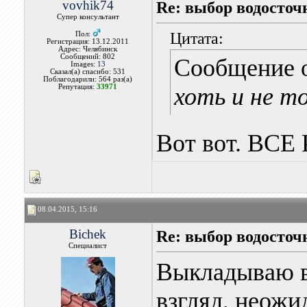
vovhik74
Re: выбор водосточ
Супер консультант
Цитата:
Пол:
Регистрация: 13.12.2011
Адрес: Челябинск
Сообщений: 802
Сообщение 
Images:
13
Сказал(а) спасибо: 531
Поблагодарили: 564 раз(а)
Репутация:
33971
хоть и не т
Вот вот. ВС
08.04.2015, 15:16
Bichek
Re: выбор водосточ
Специалист
Выкладываю в 
взгляд, неожи