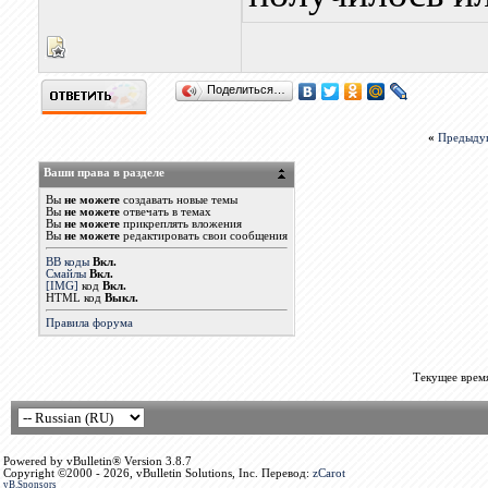
Поделиться…
«
Предыду
Ваши права в разделе
Вы
не можете
создавать новые темы
Вы
не можете
отвечать в темах
Вы
не можете
прикреплять вложения
Вы
не можете
редактировать свои сообщения
BB коды
Вкл.
Смайлы
Вкл.
[IMG]
код
Вкл.
HTML код
Выкл.
Правила форума
Текущее врем
Powered by vBulletin® Version 3.8.7
Copyright ©2000 - 2026, vBulletin Solutions, Inc. Перевод:
zCarot
vB.Sponsors