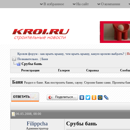
В избранное
На сайт
О компании
Кровля форум - как крыть крышу, чем крыть крышу, какую кровлю выбрать?
|
П
Познавательно.
|
Баня
Срубы бань
Регистрация
Галерея
Справка
Сообщ
Баня
Раздел о бане. Как построить баню, сауну. Строим баню сами. Проекты бан
Поделиться…
06.05.2008, 08:00
Filippcha
Срубы бань
Администратор