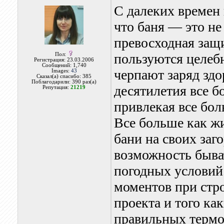
С далеких времен 
что баня — это не
превосходная защ
пользуются целеб
Пол:
Регистрация: 23.03.2006
Сообщений: 1,740
черпают заряд здо
Images:
43
Сказал(а) спасибо: 385
Поблагодарили: 390 раз(а)
десятилетия все б
Репутация:
21219
привлекая все бол
Все больше как жи
бани на своих заг
возможность быват
погодных условий
моментов при стро
проекта и того ка
правильных термо