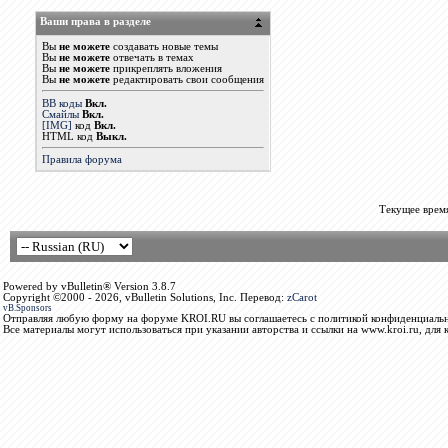
Ваши права в разделе
Вы
не можете
создавать новые темы
Вы
не можете
отвечать в темах
Вы
не можете
прикреплять вложения
Вы
не можете
редактировать свои сообщения
BB коды
Вкл.
Смайлы
Вкл.
[IMG]
код
Вкл.
HTML код
Выкл.
Правила форума
Текущее врем
Powered by vBulletin® Version 3.8.7
Copyright ©2000 - 2026, vBulletin Solutions, Inc. Перевод:
zCarot
vB.Sponsors
Отправляя любую форму на форуме KROI.RU вы соглашаетесь с политикой конфиденциальн
Все материалы могут использоваться при указании авторства и ссылки на www.kroi.ru, для 