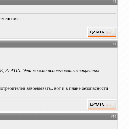
#
8
именения..
#
9
ITE, PLATIN. Эти можно использовать в закрытых
отребителей завоевывать.. вот и в плане безопасности
#
10