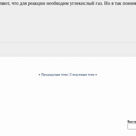
яют, что для реакции необходим углекислый газ. Но я так поним
«
Предыдущая тема
|
Следующая тема
»
Быст