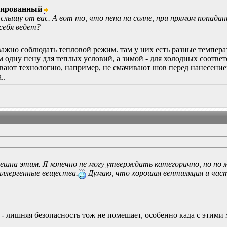
рированный
 слышу от вас. А вот то, что пена на солне, при прямом попадан
себя ведет?
важно соблюдать тепловой режим. там у них есть разные температ
м одну пену для теплых условий, а зимой - для холодных соответ
ают технологию, например, не смачивают шов перед нанесением п
..
решна этим. Я конечно не могу утверждать категорично, но по м
ллергенные вещества.
Думаю, что хорошая вентиляция и част
ы - лишняя безопасность тож не помешает, особенно када с этим