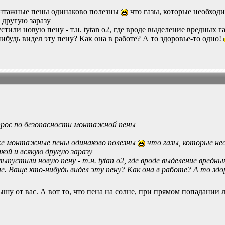
монтажные пены одинаково полезны
что газы, которые необход
 другую заразу
тили новую пену - т.н. tytan о2, где вроде выделение вредных г
ибудь видел эту пену? Как она в работе? А то здоровье-то одно!
прос по безопасности монтажной пены
все монтажные пены одинаково полезны
что газы, которые не
кой и всякую другую заразу
ыпустили новую пену - т.н. tytan о2, где вроде выделение вред
е. Ваще кто-нибудь видел эту пену? Как она в работе? А то зд
ышу от вас. А вот то, что пена на солне, при прямом попадании 