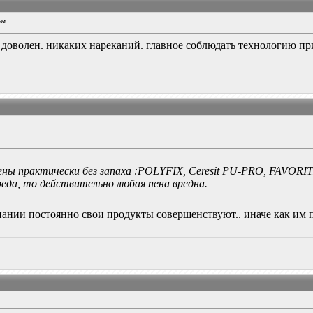
не
 доволен. никаких нареканий. главное соблюдать технологию пр
 пены практически без запаха :POLYFIХ, Ceresit PU-PRO, FAVOR
реда, то действительно любая пена вредна.
мпании постоянно свои продукты совершенствуют.. иначе как им п