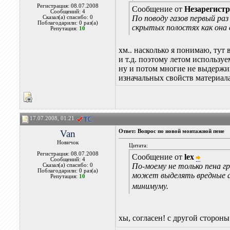
Регистрация: 08.07.2008
Сообщение от
Незарегист
Сообщений: 4
По поводу газов первый раз
Сказал(а) спасибо: 0
Поблагодарили: 0 раз(а)
скрытых полостях как она 
Репутация:
10
хм.. насколько я понимаю, тут 
и т.д. поэтому летом используе
ну и потом многие не выдержив
изначальных свойств материала
17.07.2008, 01:21
Van
Ответ: Вопрос по новой монтажной пене
Новичок
Цитата:
Регистрация: 08.07.2008
Сообщение от
lex
Сообщений: 4
По-моему не только пена г
Сказал(а) спасибо: 0
Поблагодарили: 0 раз(а)
может выделять вредные а
Репутация:
10
минимуму.
хы, согласен! с другой сторон