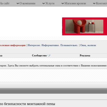
На сайт
О компании
Услуги
Магазин кровли
Контак
олезная информация
|
Интересно. Информативно. Познавательно.
|
Окна, жалюзи
ка
Сообщество
Реклама
нтарии. Здесь Вы сможете выбрать оптимальные окна в соответствии с Вашими пожеланиями
по безопасности монтажной пены