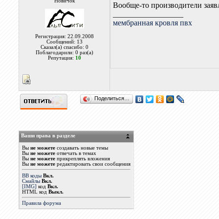
Новичок
Вообще-то производители заявл
__________________
мембранная кровля пвх
Регистрация: 22.09.2008
Сообщений: 13
Сказал(а) спасибо: 0
Поблагодарили: 0 раз(а)
Репутация:
10
Поделиться…
Ваши права в разделе
Вы
не можете
создавать новые темы
Вы
не можете
отвечать в темах
Вы
не можете
прикреплять вложения
Вы
не можете
редактировать свои сообщения
BB коды
Вкл.
Смайлы
Вкл.
[IMG]
код
Вкл.
HTML код
Выкл.
Правила форума