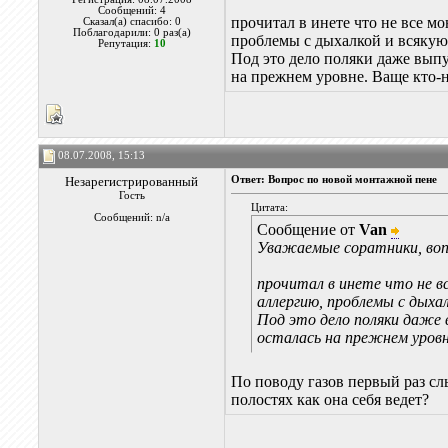
Сообщений: 4
прочитал в инете что не все 
Сказал(а) спасибо: 0
Поблагодарили: 0 раз(а)
проблемы с дыхалкой и всякую
Репутация:
10
Под это дело поляки даже выпус
на прежнем уровне. Ваще кто-н
08.07.2008, 15:13
Незарегистрированный
Ответ: Вопрос по новой монтажной пене
Гость
Цитата:
Сообщений: n/a
Сообщение от
Van
Уважаемые соратники, во
прочитал в инете что не 
аллергию, проблемы с дыхал
Под это дело поляки даже в
осталась на прежнем уровн
По поводу газов первый раз сл
полостях как она себя ведет?