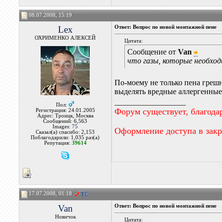
08.07.2008, 15:19
Lex
Ответ: Вопрос по новой монтажной пене
ОХРИМЕНКО АЛЕКСЕЙ
Цитата:
Сообщение от
Van
что газы, которые необход
По-моему не только пена грешн
выделять вредные аллергенные
__________________
Пол:
Форум существует, благода
Регистрация: 24.01.2005
Адрес: Троицк, Москва
Сообщений: 6,563
Images:
75
Оформление доступа в зак
Сказал(а) спасибо: 2,153
Поблагодарили: 1,035 раз(а)
Репутация:
39614
17.07.2008, 01:18
Van
Ответ: Вопрос по новой монтажной пене
Новичок
Цитата: