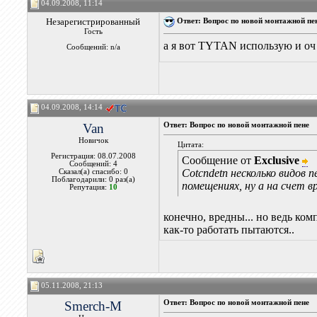
04.09.2008, 11:14
Незарегистрированный
Ответ: Вопрос по новой монтажной пе
Гость
а я вот TYTAN использую и оч
Сообщений: n/a
04.09.2008, 14:14
Van
Ответ: Вопрос по новой монтажной пене
Новичок
Цитата:
Регистрация: 08.07.2008
Сообщение от
Exclusive
Сообщений: 4
Cotcndetn несколько видов
Сказал(а) спасибо: 0
Поблагодарили: 0 раз(а)
помещениях, ну а на счет в
Репутация:
10
конечно, вредны... но ведь ко
как-то работать пытаются..
05.11.2008, 21:13
Smerch-M
Ответ: Вопрос по новой монтажной пене