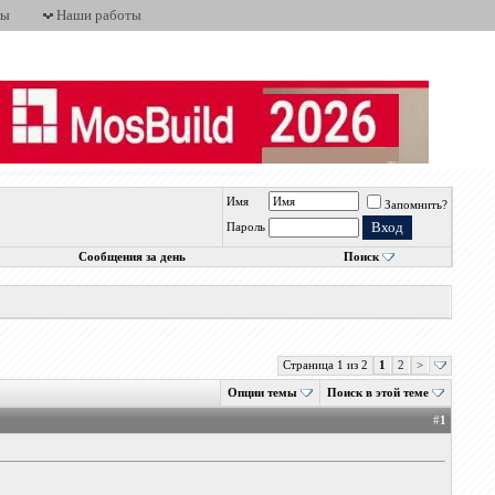
ты
Наши работы
Имя
Запомнить?
Пароль
Сообщения за день
Поиск
Страница 1 из 2
1
2
>
Опции темы
Поиск в этой теме
#
1