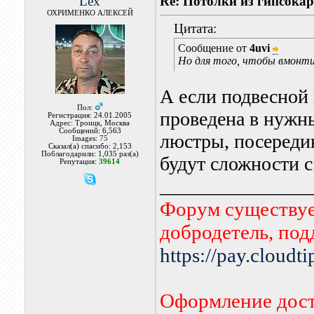
Lex
Re: Потолки из гипсока
ОХРИМЕНКО АЛЕКСЕЙ
Цитата:
Сообщение от
4uvi
Но для того, чтобы вмонти
А если подвесной 
Пол:
проведена в нужны
Регистрация: 24.01.2005
Адрес: Троицк, Москва
Сообщений: 6,563
люстры, посереди
Images:
75
Сказал(а) спасибо: 2,153
Поблагодарили: 1,035 раз(а)
будут сложности с
Репутация:
39614
_______________
Форум существует
добродетель, по
https://pay.cloudt
Оформление дост