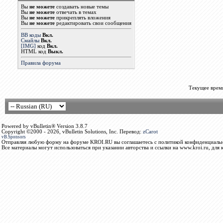
Вы
не можете
создавать новые темы
Вы
не можете
отвечать в темах
Вы
не можете
прикреплять вложения
Вы
не можете
редактировать свои сообщения
BB коды
Вкл.
Смайлы
Вкл.
[IMG]
код
Вкл.
HTML код
Выкл.
Правила форума
Текущее врем
Powered by vBulletin® Version 3.8.7
Copyright ©2000 - 2026, vBulletin Solutions, Inc. Перевод:
zCarot
vB.Sponsors
Отправляя любую форму на форуме KROI.RU вы соглашаетесь с политикой конфиденциальн
Все материалы могут использоваться при указании авторства и ссылки на www.kroi.ru, для 