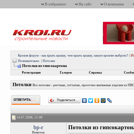
В избранное
На сайт
О компании
Кровля форум - как крыть крышу, чем крыть крышу, какую кровлю выбрать?
|
П
Познавательно.
|
Потолки
Потолки из гипсокартона
Регистрация
Галерея
Справка
Сообщ
Потолки
Все потолки - реечные, сетчатые, просечно-вытяжные изделия из ПВС
Поделиться…
14.07.2008, 11:40
bp-r
Потолки из гипсокартон
Новичок