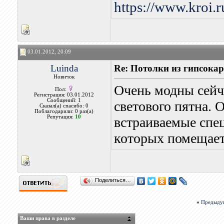
https://www.kroi.
03.01.2012, 20:09
Luinda
Re: Потолки из гипсока
Новичок
Очень модны сейч
Пол:
Регистрация: 03.01.2012
Сообщений: 1
светового пятна. 
Сказал(а) спасибо: 0
Поблагодарили: 0 раз(а)
Репутация:
10
встраиваемые спец
которых помещаетс
Поделиться…
«
Предыду
Ваши права в разделе