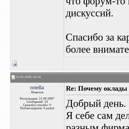
что форум-то 
дискуссий.
Спасибо за ка
более внимате
10.05.2009, 04:18
rotella
Re: Почему оклады
Новичок
Регистрация: 21.09.2007
Добрый день.
Сообщений: 14
Сказал(а) спасибо: 0
Поблагодарили: 0 раз(а)
Я себе сам де
разным фирма