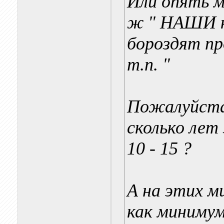
Или опять м
ж " НАШИ к
бороздят пр
т.п. "
Пожалуйста,
сколько лет
10 - 15 ?
А на этих м
как минимум