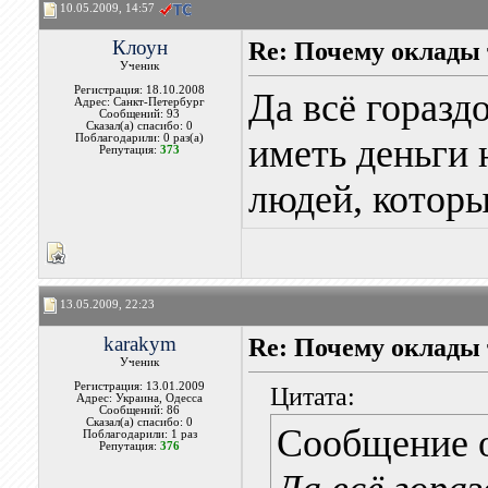
10.05.2009, 14:57
Клоун
Re: Почему оклады 
Ученик
Регистрация: 18.10.2008
Да всё горазд
Адрес: Санкт-Петербург
Сообщений: 93
Сказал(а) спасибо: 0
Поблагодарили: 0 раз(а)
иметь деньги 
Репутация:
373
людей, которы
13.05.2009, 22:23
karakym
Re: Почему оклады 
Ученик
Регистрация: 13.01.2009
Цитата:
Адрес: Украина, Одесса
Сообщений: 86
Сказал(а) спасибо: 0
Сообщение 
Поблагодарили: 1 раз
Репутация:
376