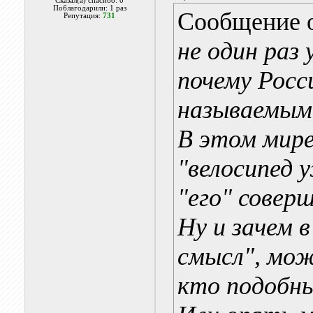
Сказал(а) спасибо: 0
Поблагодарили: 1 раз
Сообщение 
Репутация:
731
не один раз
почему Росс
называемым
В этом мире
"велосипед 
"его" совер
Ну и зачем 
смысл", мо
кто подобны