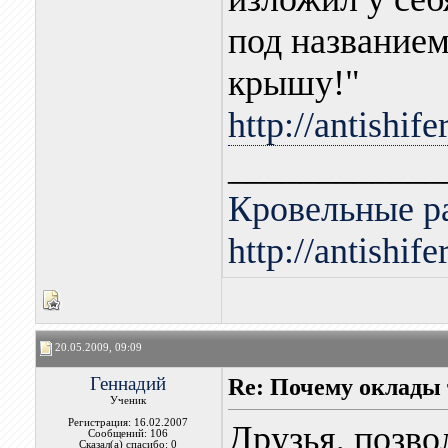
под названием
крышу!"
http://antishi
____________
Кровельные р
http://antishife
20.05.2009, 09:09
Геннадий
Re: Почему оклады 
Ученик
Регистрация: 16.02.2007
Друзья, позво
Сообщений: 106
Сказал(а) спасибо: 0