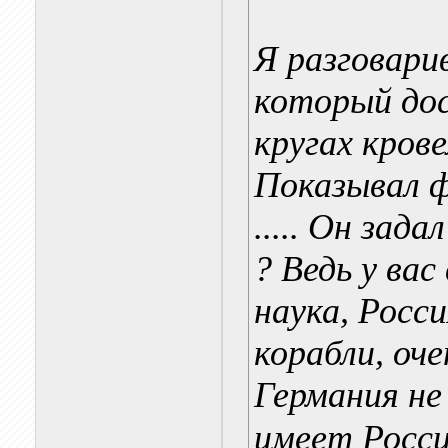
Я разговарив
который дос
кругах кров
Показывал 
..... Он зад
? Ведь у ва
наука, Росс
корабли, оч
Германия не
имеет Росси