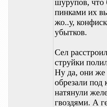
шурупов, что 
пинками их вы
жо..у, конфис
убытков.
Сел расстрои
струйки полил
Ну да, они же
обрезали под 
натянули желе
гвоздями. А г