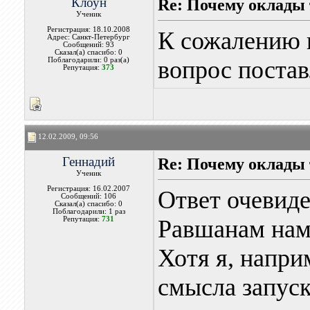
Клоун
Re: Почему оклады 
Ученик
Регистрация: 18.10.2008
К сожалению н
Адрес: Санкт-Петербург
Сообщений: 93
Сказал(а) спасибо: 0
Поблагодарили: 0 раз(а)
вопрос постав
Репутация:
373
12.02.2009, 09:56
Геннадий
Re: Почему оклады 
Ученик
Регистрация: 16.02.2007
Ответ очевиде
Сообщений: 106
Сказал(а) спасибо: 0
Поблагодарили: 1 раз
Репутация:
731
Равшанам нам
Хотя я, напри
смысла запус