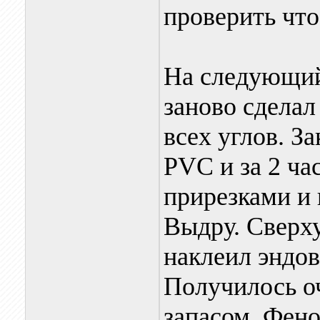
проверить что
На следующий 
заново сделал
всех углов. За
PVC и за 2 ча
прирезками и 
Выдру. Сверху
наклеил эндов
Получилось оч
запасом. Фено