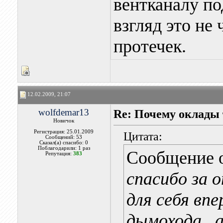
вентканалу по
взгляд это не
протечек.
12.02.2009, 21:07
wolfdemar13
Re: Почему оклады 
Новичок
Регистрация: 25.01.2009
Цитата:
Сообщений: 53
Сказал(а) спасибо: 0
Поблагодарили: 1 раз
Сообщение 
Репутация:
383
спасибо за 
для себя вп
дымохода , а