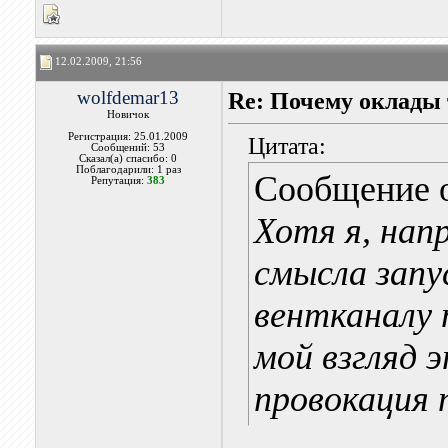
12.02.2009, 21:56
wolfdemar13
Re: Почему оклады 
Новичок
Регистрация: 25.01.2009
Цитата:
Сообщений: 53
Сказал(а) спасибо: 0
Поблагодарили: 1 раз
Сообщение 
Репутация:
383
Хотя я, нап
смысла зап
вентканалу 
мой взгляд э
провокация 