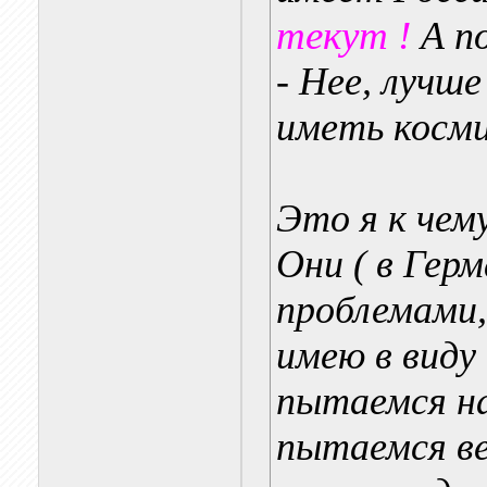
текут !
А п
- Нее, лучш
иметь косми
Это я к чему
Они ( в Гер
проблемами,
имею в виду
пытаемся на
пытаемся ве