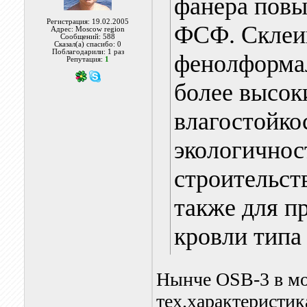
фанера повы
Регистрация: 19.02.2005
ФСФ. Склеив
Адрес: Moscow region
Сообщений: 588
Сказал(а) спасибо: 0
Поблагодарили: 1 раз
фенолформа
Репутация:
1
более высок
влагостойко
экологичнос
строительст
также для п
кровли типа
Нынче OSB-3 в мо
тех.характеристик