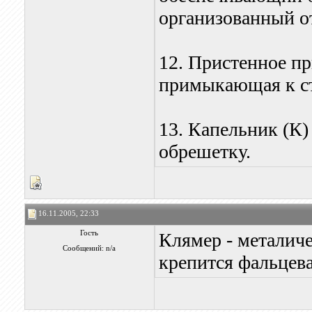
организованный о
12. Пристенное пр
примыкающая к ст
13. Капельник (К)
обрешетку.
16.11.2005, 22:33
Гость
Клямер - металич
Сообщений: n/a
крепится фальцева