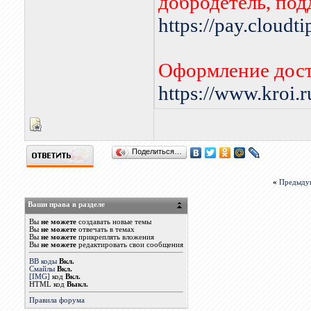
добродетель, по
https://pay.cloudt
Оформление дост
https://www.kroi.
Поделиться…
«
Предыду
Ваши права в разделе
Вы
не можете
создавать новые темы
Вы
не можете
отвечать в темах
Вы
не можете
прикреплять вложения
Вы
не можете
редактировать свои сообщения
BB коды
Вкл.
Смайлы
Вкл.
[IMG]
код
Вкл.
HTML код
Выкл.
Правила форума