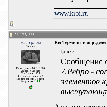
_______________
www.kroi.ru
15.11.2007, 11:05
мастерлом
Re: Термины и определе
Ученик
Цитата:
Сообщение 
7.Ребро - с
Регистрация: 16.08.2006
Адрес: г.Москва
Сообщений: 132
Сказал(а) спасибо: 23
элементов к
Поблагодарили: 18 раз(а)
Репутация:
1304
выступающи
А нас в институте 