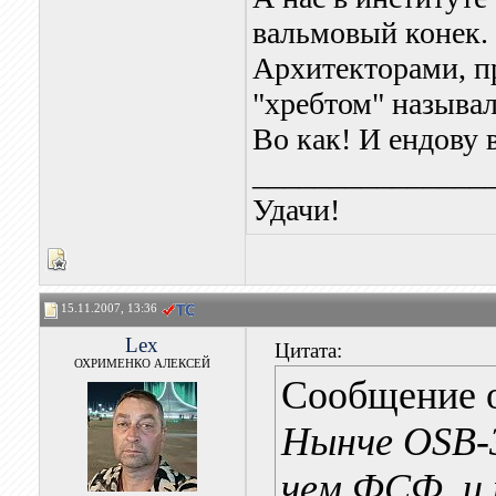
вальмовый конек.
Архитекторами, пр
"хребтом" называ
Во как! И ендову 
_______________
Удачи!
15.11.2007, 13:36
Lex
Цитата:
ОХРИМЕНКО АЛЕКСЕЙ
Сообщение 
Нынче OSB-3
чем ФСФ, и