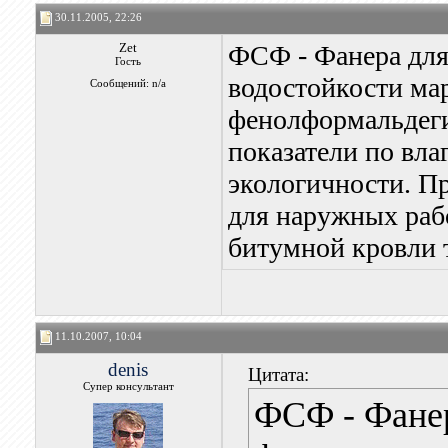
30.11.2005, 22:26
Zet
ФСФ - Фанера для
Гость
водостойкости ма
Сообщений: n/a
фенолформальдеги
показатели по вла
экологичности. Пр
для наружных рабо
битумной кровли 
11.10.2007, 10:04
denis
Цитата:
Супер консультант
ФСФ - Фанер