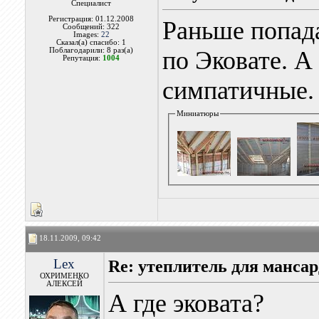
Специалист
Регистрация: 01.12.2008
Раньше попад
Сообщений: 322
Images:
22
Сказал(а) спасибо: 1
Поблагодарили: 8 раз(а)
по Эковате. А
Репутация:
1004
симпатичные.
Миниатюры
18.11.2009, 09:42
Lex
Re: утеплитель для манса
ОХРИМЕНКО
АЛЕКСЕЙ
А где эковата?