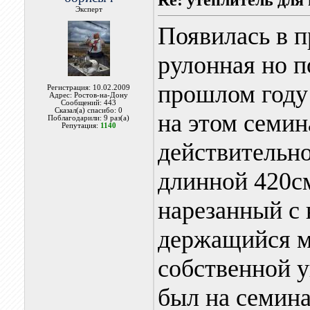
Эксперт
Появилась в п
рулонная но 
прошлом году
Регистрация: 10.02.2009
Адрес: Ростов-на-Дону
Сообщений: 443
Сказал(а) спасибо: 0
на этом семин
Поблагодарили: 9 раз(а)
Репутация:
1140
действительно
длинной 420см
нарезанный с
держащийся м
собственной у
был на семина