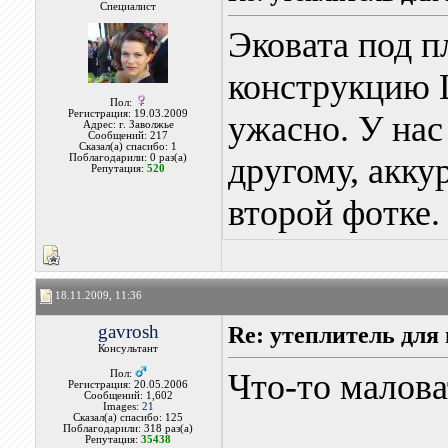
Специалист
Эковата под п
конструкцию 
Пол:
Регистрация: 19.03.2009
ужасно. У нас
Адрес: г. Заволжье
Сообщений: 217
Сказал(а) спасибо: 1
другому, акку
Поблагодарили: 0 раз(а)
Репутация:
520
второй фотке.
18.11.2009, 11:36
gavrosh
Re: утеплитель для
Консультант
Что-то малова
Пол:
Регистрация: 20.05.2006
Сообщений: 1,602
Images:
21
Сказал(а) спасибо: 125
Поблагодарили: 318 раз(а)
Репутация:
35438