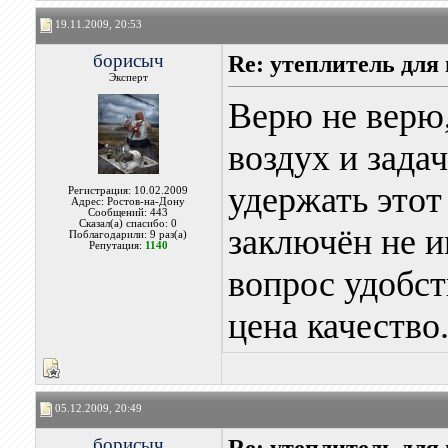
19.11.2009, 20:53
борисыч
Re: утеплитель для
Эксперт
Верю не верю,
воздух и зада
удержать этот
Регистрация: 10.02.2009
Адрес: Ростов-на-Дону
Сообщений: 443
Сказал(а) спасибо: 0
заключён не и
Поблагодарили: 9 раз(а)
Репутация:
1140
вопрос удобст
цена качество
05.12.2009, 20:49
борисыч
Re: утеплитель для