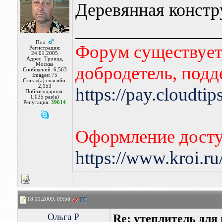
Деревянная констр
________________
Пол:
Форум существует,
Регистрация:
24.01.2005
Адрес: Троицк,
Москва
добродетель, подд
Сообщений: 6,563
Images:
75
Сказал(а) спасибо:
2,153
https://pay.cloudti
Поблагодарили:
1,035 раз(а)
Репутация:
39614
Оформление досту
https://www.kroi.r
18.11.2009, 09:56
Ольга Р
Re: утеплитель для