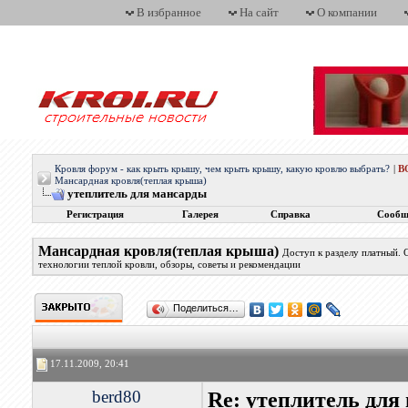
В избранное
На сайт
О компании
Кровля форум - как крыть крышу, чем крыть крышу, какую кровлю выбрать?
|
В
Мансардная кровля(теплая крыша)
утеплитель для мансарды
Регистрация
Галерея
Справка
Сообщ
Мансардная кровля(теплая крыша)
Доступ к разделу платный.
технологии теплой кровли, обзоры, советы и рекомендации
Поделиться…
17.11.2009, 20:41
berd80
Re: утеплитель для