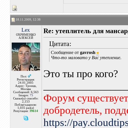
18.11.2009, 12:38
Lex
Re: утеплитель для манса
ОХРИМЕНКО
АЛЕКСЕЙ
Цитата:
Сообщение от
gavrosh
Что-то маловато у Вас утепление.
Это ты про кого?
Пол:
Регистрация:
________________
24.01.2005
Адрес: Троицк,
Москва
Сообщений: 6,563
Форум существует,
Images:
75
Сказал(а) спасибо:
2,153
Поблагодарили:
добродетель, подд
1,035 раз(а)
Репутация:
39614
https://pay.cloudti