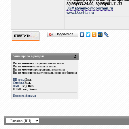
8(495)933-24-00, 8(495)981-11-33
JGMatvienko@doorhan.ru
www.DoorHan.ru
Поделиться…
Ваши права в разделе
Вы
не можете
создавать новые темы
Вы
не можете
отвечать в темах
Вы
не можете
прикреплять вложения
Вы
не можете
редактировать свои сообщения
BB коды
Вкл.
Смайлы
Вкл.
[IMG]
код
Вкл.
HTML код
Выкл.
Правила форума