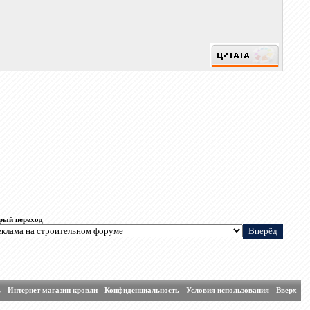
рый переход
ь
-
Интернет магазин кровли
-
Конфиденциальность
-
Условия использования
-
Вверх