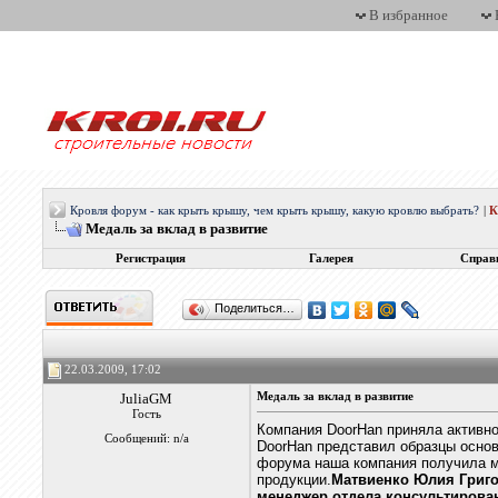
В избранное
Кровля форум - как крыть крышу, чем крыть крышу, какую кровлю выбрать?
|
Медаль за вклад в развитие
Регистрация
Галерея
Справ
Поделиться…
22.03.2009, 17:02
JuliaGM
Медаль за вклад в развитие
Гость
Компания DoorHan приняла активное
Сообщений: n/a
DoorHan представил образцы основ
форума наша компания получила ме
продукции.
Матвиенко Юлия Григ
менеджер отдела консультирова