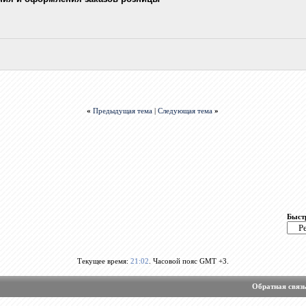
«
Предыдущая тема
|
Следующая тема
»
Быст
Текущее время:
21:02
. Часовой пояс GMT +3.
Обратная связ