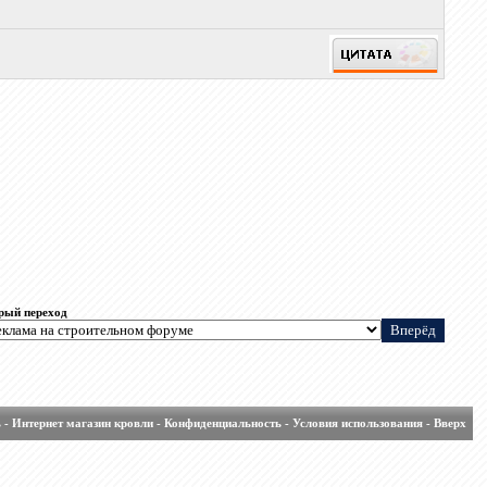
рый переход
ь
-
Интернет магазин кровли
-
Конфиденциальность
-
Условия использования
-
Вверх