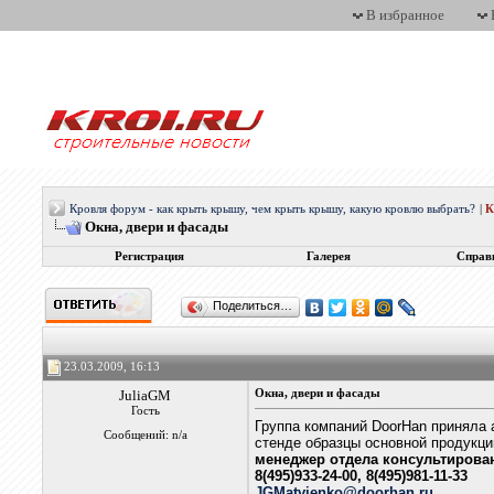
В избранное
Кровля форум - как крыть крышу, чем крыть крышу, какую кровлю выбрать?
|
Окна, двери и фасады
Регистрация
Галерея
Справ
Поделиться…
23.03.2009, 16:13
JuliaGM
Окна, двери и фасады
Гость
Группа компаний DoorHan приняла а
Сообщений: n/a
стенде образцы основной продукци
менеджер отдела консультирова
8(495)933-24-00, 8(495)981-11-33
JGMatvienko@doorhan.ru