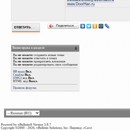
www.DoorHan.ru
Поделиться…
Ваши права в разделе
Вы
не можете
создавать новые темы
Вы
не можете
отвечать в темах
Вы
не можете
прикреплять вложения
Вы
не можете
редактировать свои сообщения
BB коды
Вкл.
Смайлы
Вкл.
[IMG]
код
Вкл.
HTML код
Выкл.
Правила форума
Powered by vBulletin® Version 3.8.7
Copyright ©2000 - 2026, vBulletin Solutions, Inc. Перевод:
zCarot