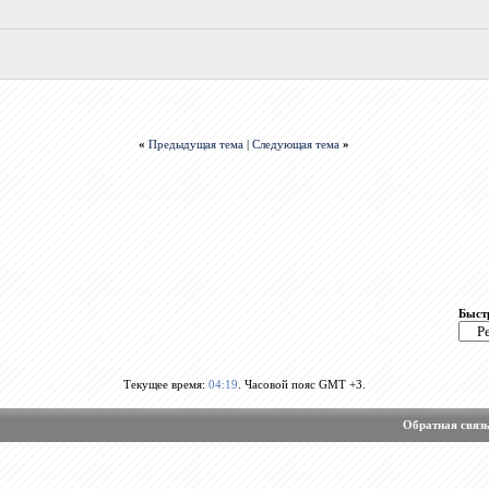
«
Предыдущая тема
|
Следующая тема
»
Быст
Текущее время:
04:19
. Часовой пояс GMT +3.
Обратная связ