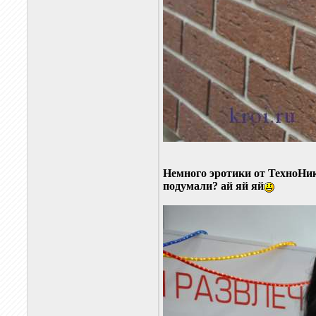
Немного эротики от ТехноНико
подумали? ай яй яй