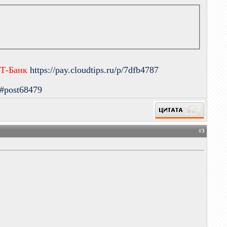
 Т-Банк
https://pay.cloudtips.ru/p/7dfb4787
9#post68479
#
3