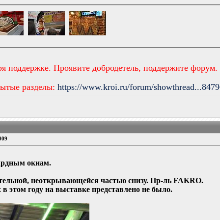
ря поддержке. Проявите добродетель, поддержите форум.
рытые разделы:
https://www.kroi.ru/forum/showthread...847
009
ардным окнам.
ительной, неоткрывающейся частью снизу. Пр-ль FAKRO.
x
в этом году на выставке представлено
не было.