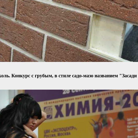
ль. Конкурс с грубым, в стиле садо-мазо названием "Засади п