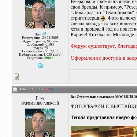
Вчера были с компаньонами на 
свои бренды. К примеру, "Розе
"Люксарда" от "Технониколь" в
стриптизерши
. Фото выложу
сделал вывод, что всех волнует
хотя в прошлый год на повестк
Короче! Кто был на Мосбилде -
Пол:
Регистрация: 24.01.2005
__________________
Адрес: Троицк, Москва
Сообщений: 6,563
Форум существует, благода
Images:
75
Сказал(а) спасибо: 2,153
Поблагодарили: 1,035 раз(а)
Оформление доступа в зак
Репутация:
39614
04.04.2009, 13:30
Lex
Re: Строительная выставка МОСБИЛД 2
ОХРИМЕНКО АЛЕКСЕЙ
ФОТОГРАФИИ С ВЫСТАВКИ
Тегола представила новую фо