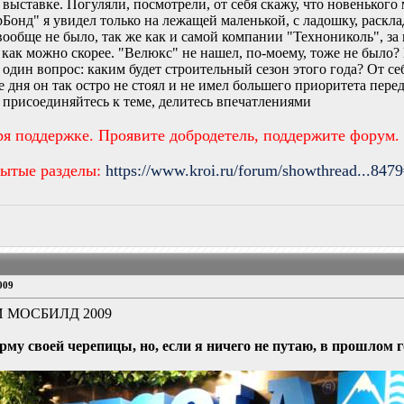
выставке. Погуляли, посмотрели, от себя скажу, что новенького
рБонд" я увидел только на лежащей маленькой, с ладошку, раск
ообще не было, так же как и самой компании "Технониколь", за
 как можно скорее. "Велюкс" не нашел, по-моему, тоже не было
 один вопрос: каким будет строительный сезон этого года? От се
е дня он так остро не стоял и не имел большего приоритета пе
 присоединяйтесь к теме, делитесь впечатлениями
ря поддержке. Проявите добродетель, поддержите форум.
рытые разделы:
https://www.kroi.ru/forum/showthread...847
009
 МОСБИЛД 2009
рму своей черепицы, но, если я ничего не путаю, в прошлом 