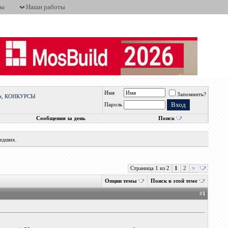
ты
Наши работы
Имя
Запомнить?
вки, КОНКУРСЫ
Пароль
Сообщения за день
Поиск
шедших.
Страница 1 из 2
1
2
>
Опции темы
Поиск в этой теме
#
1