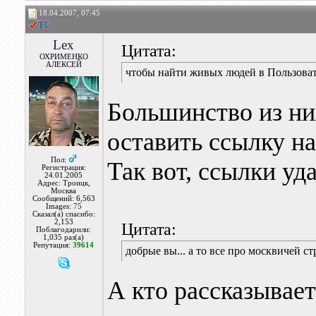
18.04.2007, 07:45
Lex
Цитата:
ОХРИМЕНКО
АЛЕКСЕЙ
чтобы найти живых людей в Пользовате
Большинство из ни
оставить ссылку н
Пол:
Так вот, ссылки уд
Регистрация:
24.01.2005
Адрес: Троицк,
Москва
Сообщений: 6,563
Images:
75
Сказал(а) спасибо:
2,153
Цитата:
Поблагодарили:
1,035 раз(а)
Репутация:
39614
добрые вы... а то все про москвичей с
А кто рассказывает