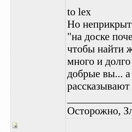
to lex
Но неприкрыта
"на доске поч
чтобы найти 
много и долго
добрые вы... 
рассказываю
____________
Осторожно, З