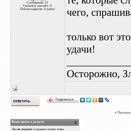
те, которые сл
Сообщений: 22
Сказал(а) спасибо: 0
чего, спрашив
Поблагодарили: 0 раз(а)
только вот эт
удачи!
____________
Осторожно, З
Поделиться…
«
Предыду
Ваши права в разделе
Вы
не можете
создавать новые темы