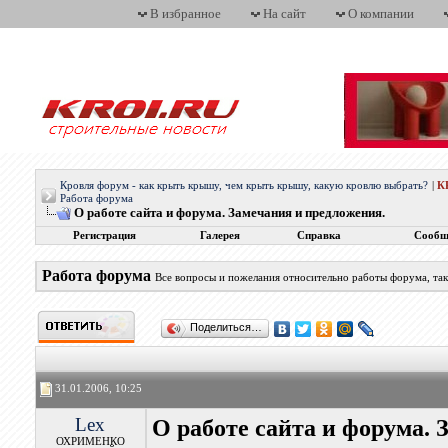
В избранное
На сайт
О компании
Кровля форум - как крыть крышу, чем крыть крышу, какую кровлю выбрать?
|
К
Работа форума
О работе сайта и форума. Замечания и предложения.
Регистрация
Галерея
Справка
Сообщ
Работа форума
Все вопросы и пожелания относительно работы форума, так
Поделиться…
31.01.2006, 10:25
Lex
О работе сайта и форума. 
ОХРИМЕНКО