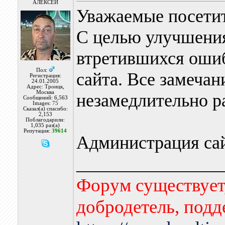
АЛЕКСЕЙ
Уважаемые посетит
С целью улучшения
втретившихся ошиб
Пол:
сайта. Все замечан
Регистрация:
24.01.2005
Адрес: Троицк,
Москва
незамедлительно р
Сообщений: 6,563
Images:
75
Сказал(а) спасибо:
2,153
Поблагодарили:
1,035 раз(а)
Репутация:
39614
Администрация сай
________________
Форум существует,
добродетель, подд