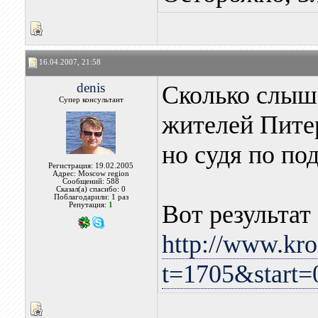
16.04.2007, 21:58
denis
Сколько слыш
Супер консультант
жителей Пите
но судя по по
Регистрация: 19.02.2005
Адрес: Moscow region
Сообщений: 588
Сказал(а) спасибо: 0
Поблагодарили: 1 раз
Вот результат
Репутация:
1
http://www.kro
t=1705&start=