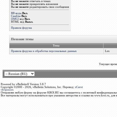
Вы
не можете
отвечать в темах
Вы
не можете
прикреплять вложения
Вы
не можете
редактировать свои сообщения
BB коды
Вкл.
Смайлы
Вкл.
[IMG]
код
Вкл.
HTML код
Выкл.
Правила форума
Похожие темы
Тема
Правила форума и обработка персональных данных
Lex
Текущее врем
Powered by vBulletin® Version 3.8.7
Copyright ©2000 - 2026, vBulletin Solutions, Inc. Перевод:
zCarot
vB.Sponsors
Отправляя любую форму на форуме KROI.RU вы соглашаетесь с политикой конфиденциальн
Все материалы могут использоваться при указании авторства и ссылки на www.kroi.ru, для 