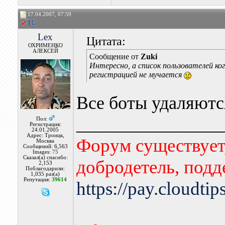
17.04.2007, 07:59
Lex
Цитата:
ОХРИМЕНКО
АЛЕКСЕЙ
Сообщение от
Zuki
Интересно, а список пользователей к
регистрацией не мучается
Все боты удаляютс
________________
Пол:
Регистрация:
24.01.2005
Адрес: Троицк,
Форум существует,
Москва
Сообщений: 6,563
Images:
75
Сказал(а) спасибо:
добродетель, подд
2,153
Поблагодарили:
1,035 раз(а)
Репутация:
39614
https://pay.cloudti