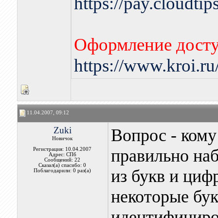
https://pay.cloudti
Оформление досту
https://www.kroi.r
11.04.2007, 09:12
Zuki
Вопрос - кому
Новичок
правильно на
Регистрация: 10.04.2007
Адрес: СПб
Сообщений: 22
Сказал(а) спасибо: 0
из букв и циф
Поблагодарили: 0 раз(а)
некоторые бук
идентифициров