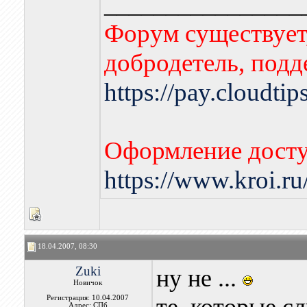
________________
Форум существует,
добродетель, подд
https://pay.cloudti
Оформление досту
https://www.kroi.r
18.04.2007, 08:30
Zuki
ну не ...
Новичок
Регистрация: 10.04.2007
Адрес: СПб