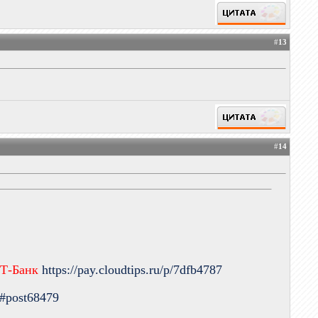
#
13
#
14
 Т-Банк
https://pay.cloudtips.ru/p/7dfb4787
9#post68479