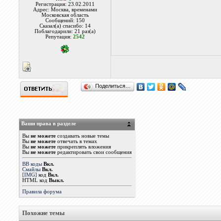
Регистрация: 23.02.2011
Адрес: Москва, временами
Московская область
Сообщений: 150
Сказал(а) спасибо: 14
Поблагодарили: 21 раз(а)
Репутация:
2542
Поделиться…
Ваши права в разделе
Вы
не можете
создавать новые темы
Вы
не можете
отвечать в темах
Вы
не можете
прикреплять вложения
Вы
не можете
редактировать свои сообщения
BB коды
Вкл.
Смайлы
Вкл.
[IMG]
код
Вкл.
HTML код
Выкл.
Правила форума
Похожие темы