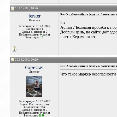
16.03.2009, 10:26
ferster
Re: О работе сайта и форума. Замечания 
Новичок
lex
Регистрация: 16.03.2009
Admin :"Большая просьба к по
Сообщений: 1
Добрый день, на сайте ,вот зде
Сказал(а) спасибо: 0
Поблагодарили: 0 раз(а)
листы Керамопласт.
Репутация:
10
30.03.2009, 20:29
борисыч
Re: О работе сайта и форума. Замечания 
Эксперт
Что такое маркер безопасности 
Регистрация: 10.02.2009
Адрес: Ростов-на-Дону
Сообщений: 443
Сказал(а) спасибо: 0
Поблагодарили: 9 раз(а)
Репутация:
1140