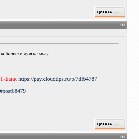
#
18
 кабинет в чужие могу
 Т-Банк
https://pay.cloudtips.ru/p/7dfb4787
9#post68479
#
19