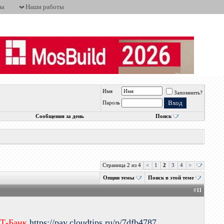
ты
Наши работы
Имя
Запомнить?
Пароль
Сообщения за день
Поиск
Страница 2 из 4
<
1
2
3
4
>
Опции темы
Поиск в этой теме
#
11
 Т-Банк
https://pay.cloudtips.ru/p/7dfb4787