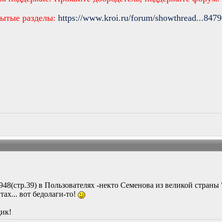
рытые разделы:
https://www.kroi.ru/forum/showthread...847
948(стр.39) в Пользователях -некто Семенова из великой страны
ах... вот бедолаги-то!
ик!