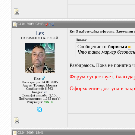
03.04.2009, 08:43
Lex
Re: О работе сайта и форума. Замечания 
ОХРИМЕНКО АЛЕКСЕЙ
Цитата:
Сообщение от
борисыч
Что такое маркер безопасн
Разбираюсь. Пока не понятно ч
__________________
Форум существует, благода
Пол:
Регистрация: 24.01.2005
Адрес: Троицк, Москва
Оформление доступа в зак
Сообщений: 6,563
Images:
75
Сказал(а) спасибо: 2,153
Поблагодарили: 1,035 раз(а)
Репутация:
39614
03.04.2009, 18:41