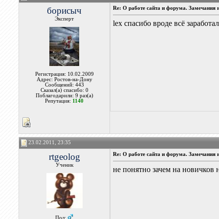
борисыч
Re: О работе сайта и форума. Замечания 
Эксперт
lex спасибо вроде всё заработа
Регистрация: 10.02.2009
Адрес: Ростов-на-Дону
Сообщений: 443
Сказал(а) спасибо: 0
Поблагодарили: 9 раз(а)
Репутация:
1140
23.02.2011, 23:35
rtgeolog
Re: О работе сайта и форума. Замечания 
Ученик
не понятно зачем на новичков 
Пол: