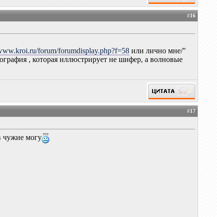
#
16
/www.kroi.ru/forum/forumdisplay.php?f=58
или лично мне/"
ография , которая иллюстрирует не шифер, а волновые
#
17
 в чужие могу