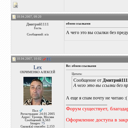
18.04.2007, 09:20
Дмитрий1111
обмен ссылками
Гость
А чего это вы ссылки без пред
Сообщений: n/a
18.04.2007, 10:02
Lex
Re: обмен ссылками
ОХРИМЕНКО АЛЕКСЕЙ
Цитата:
Сообщение от
Дмитрий111
А чего это вы ссылки без 
А еще я спам почту не читаю :(
__________________
Форум существует, благода
Пол:
Регистрация: 24.01.2005
Адрес: Троицк, Москва
Оформление доступа в зак
Сообщений: 6,563
Images:
75
Сказал(а) спасибо: 2,153