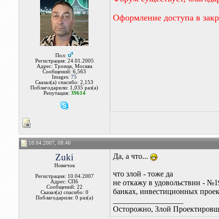
Оформление доступа в зак
Пол:
Регистрация: 24.01.2005
Адрес: Троицк, Москва
Сообщений: 6,563
Images:
75
Сказал(а) спасибо: 2,153
Поблагодарили: 1,035 раз(а)
Репутация:
39614
18.04.2007, 08:46
Zuki
Да, а что...
Новичок
что злой - тоже да
Регистрация: 10.04.2007
не откажу в удовольствии - №1
Адрес: СПб
Сообщений: 22
банках, инвестиционных проект
Сказал(а) спасибо: 0
Поблагодарили: 0 раз(а)
__________________
Осторожно, Злой Проектировщ