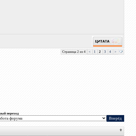
Страница 2 из 4
<
1
2
3
4
>
рый переход