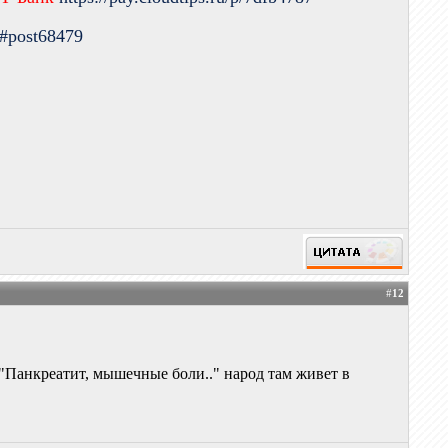
9#post68479
#
12
 "Панкреатит, мышечные боли.." народ там живет в