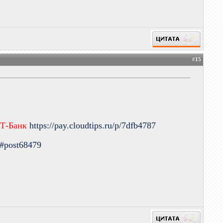
#
15
 Т-Банк
https://pay.cloudtips.ru/p/7dfb4787
9#post68479