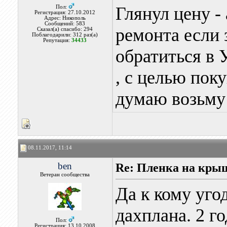
Глянул цену -
Пол:
Регистрация: 27.10.2012
Адрес: Никополь
Сообщений: 583
ремонта если 
Сказал(а) спасибо: 294
Поблагодарили: 312 раз(а)
Репутация:
34433
обратиться в 
, с целью пок
думаю возьму
08.11.2017, 11:14
ben
Re: Пленка на кры
Ветеран сообщества
Да к кому уго
дахплана. 2 г
Пол:
Регистрация: 13.10.2008