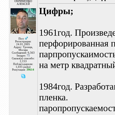
ОХРИМЕНКО
АЛЕКСЕЙ
Цифры;
1961год. Произвед
Пол:
перфорированная п
Регистрация:
24.01.2005
Адрес: Троицк,
Москва
парпропускаимость
Сообщений: 6,563
Images:
75
Сказал(а) спасибо:
2,153
на метр квадратный
Поблагодарили:
1,035 раз(а)
Репутация:
39614
1984год. Разработ
пленка.
паропропускаемос