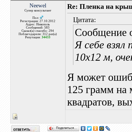
Neewel
Re: Пленка на кры
Супер консультант
Цитата:
Пол:
Регистрация: 27.10.2012
Адрес: Никополь
Сообщений: 583
Сообщение 
Сказал(а) спасибо: 294
Поблагодарили: 312 раз(а)
Репутация:
34433
Я себе взя
10х12 м, оче
Я может ошибс
125 грамм на 
квадратов, вых
Поделиться…