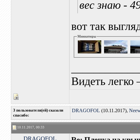
вес знаю - 4
вот так выгл
Миниатюры
____________
Видеть легко 
3 пользователя(ей) сказали
DRAGOFOL
(10.11.2017),
Neew
cпасибо:
10.11.2017, 00:33
DRAGOFOL
Re: Пленка на кры