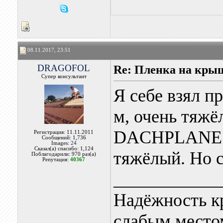
08.11.2017, 23:51
DRAGOFOL
Re: Пленка на кры
Супер консультант
Я себе взял
м, очень тяжёл
DACHPLANE н
Регистрация: 11.11.2011
Сообщений: 1,736
Images:
24
Сказал(а) спасибо: 1,124
тяжёлый. Но с
Поблагодарили: 970 раз(а)
Репутация:
40367
____________
Надёжность к
слабым местом