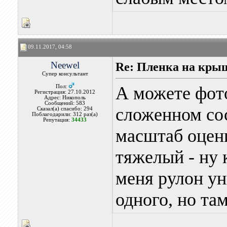
09.11.2017, 04:58
Neewel
Re: Пленка на кры
Супер консультант
А можете фото
Пол:
Регистрация: 27.10.2012
Адрес: Никополь
Сообщений: 583
сложенном сос
Сказал(а) спасибо: 294
Поблагодарили: 312 раз(а)
Репутация:
34433
масштаб оцени
тяжелый - ну 
меня рулон ун
одного, но там