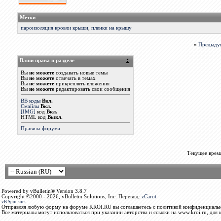
Метки
пароизоляция кровли крыши
,
пленки на крышу
«
Предыду
Ваши права в разделе
Вы
не можете
создавать новые темы
Вы
не можете
отвечать в темах
Вы
не можете
прикреплять вложения
Вы
не можете
редактировать свои сообщения
BB коды
Вкл.
Смайлы
Вкл.
[IMG]
код
Вкл.
HTML код
Выкл.
Правила форума
Текущее врем
Powered by vBulletin® Version 3.8.7
Copyright ©2000 - 2026, vBulletin Solutions, Inc. Перевод:
zCarot
vB.Sponsors
Отправляя любую форму на форуме KROI.RU вы соглашаетесь с политикой конфиденциальн
Все материалы могут использоваться при указании авторства и ссылки на www.kroi.ru, для 