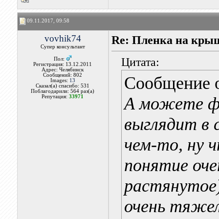
09.11.2017, 09:58
vovhik74
Re: Пленка на кры
Супер консультант
Цитата:
Пол:
Регистрация: 13.12.2011
Адрес: Челябинск
Сообщений: 802
Сообщение 
Images:
13
Сказал(а) спасибо: 531
Поблагодарили: 564 раз(а)
Репутация:
33971
А можете ф
выглядит в 
чем-то, ну 
понятие оче
растянутое)
очень тяжел