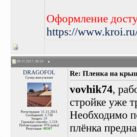
Оформление досту
https://www.kroi.r
08.11.2017, 00:24
▲
DRAGOFOL
Re: Пленка на кры
Супер консультант
vovhik74
, раб
стройке уже т
Необходимо по
Регистрация: 11.11.2011
Сообщений: 1,736
Images:
24
Сказал(а) спасибо: 1,124
плёнка предна
Поблагодарили: 970 раз(а)
Репутация:
40367