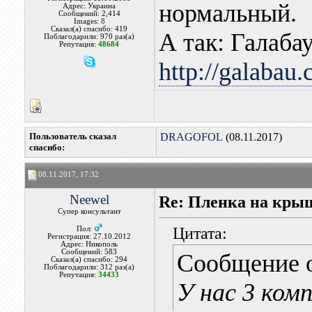
нормальный.
Адрес: Украина
Сообщений: 2,414
Images:
8
Сказал(а) спасибо: 419
А так: Галаба
Поблагодарили: 970 раз(а)
Репутация:
48684
http://galabau.
Пользователь сказал
DRAGOFOL
(08.11.2017)
cпасибо:
08.11.2017, 17:32
Neewel
Re: Пленка на кры
Супер консультант
Цитата:
Пол:
Регистрация: 27.10.2012
Адрес: Никополь
Сообщений: 583
Сообщение 
Сказал(а) спасибо: 294
Поблагодарили: 312 раз(а)
Репутация:
34433
У нас 3 ком