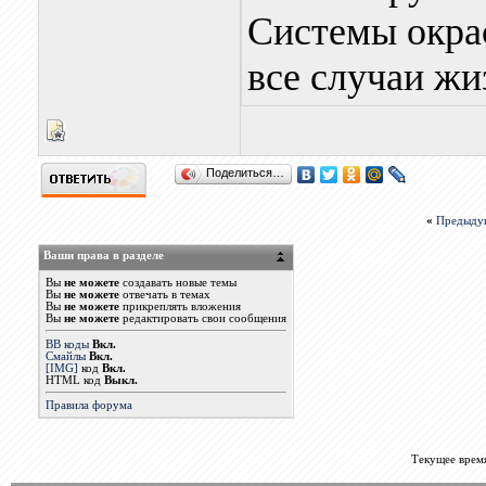
Системы окрас
все случаи жи
Поделиться…
«
Предыду
Ваши права в разделе
Вы
не можете
создавать новые темы
Вы
не можете
отвечать в темах
Вы
не можете
прикреплять вложения
Вы
не можете
редактировать свои сообщения
BB коды
Вкл.
Смайлы
Вкл.
[IMG]
код
Вкл.
HTML код
Выкл.
Правила форума
Текущее врем