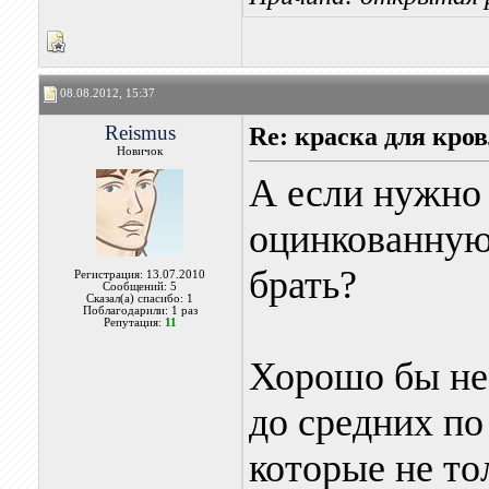
08.08.2012, 15:37
Reismus
Re: краска для кр
Новичок
А если нужно 
оцинкованную
брать?
Регистрация: 13.07.2010
Сообщений: 5
Сказал(а) спасибо: 1
Поблагодарили: 1 раз
Репутация:
11
Хорошо бы не
до средних по
которые не то