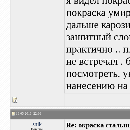
я видел покра
покраска умир
дальше карози
зашитный слой
практично .. 
не встречал .
посмотреть. 
нанесению на 
18.03.2010, 22:36
snik
Re: окраска стальн
Новичок