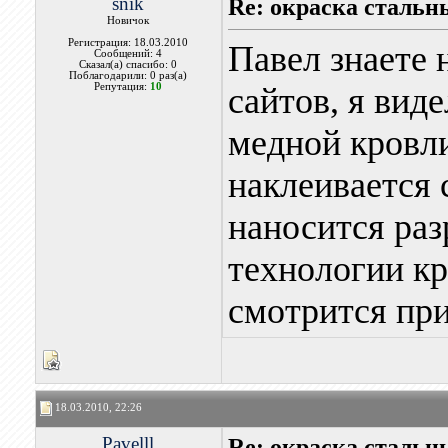
snik
Re: окраска стальн
Новичок
Регистрация: 18.03.2010
Павел знаете 
Сообщений: 4
Сказал(а) спасибо: 0
Поблагодарили: 0 раз(а)
Репутация:
10
сайтов, я вид
медной кровли
наклеивается 
наносится раз
технологии кр
смотрится пр
18.03.2010, 22:26
Pavelll
Re: окраска стальн