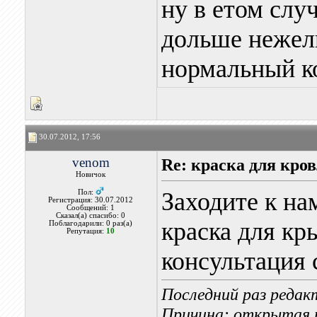
ну в етом слу
дольше нежел
нормальный к
30.07.2012, 17:56
venom
Re: краска для кр
Новичок
Заходите к на
Пол:
Регистрация: 30.07.2012
Сообщений: 1
Сказал(а) спасибо: 0
краска для кр
Поблагодарили: 0 раз(а)
Репутация:
10
консультация 
Последний раз редак
Причина: открытая 