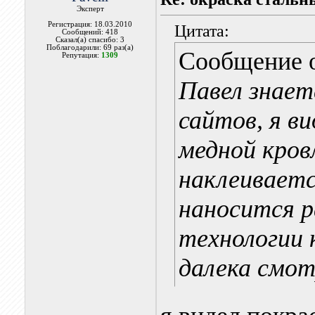
Эксперт
Регистрация: 18.03.2010
Цитата:
Сообщений: 418
Сказал(а) спасибо: 3
Поблагодарили: 69 раз(а)
Сообщение 
Репутация:
1309
Павел знает
сайтов, я в
медной кров
наклеиваетс
наносится р
технологии 
далека смот