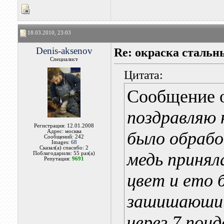
18.03.2010, 23:03
Denis-aksenov
Re: окраска стальн
Специалист
Цитата:
Сообщение 
поздравляю 
Регистрация: 12.01.2008
Адрес: москва
было обраб
Сообщений: 242
Images:
68
Сказал(а) спасибо: 2
медь принял
Поблагодарили: 55 раз(а)
Репутация:
9691
цвет и ето 
зашишаюшии 
через 7 пои