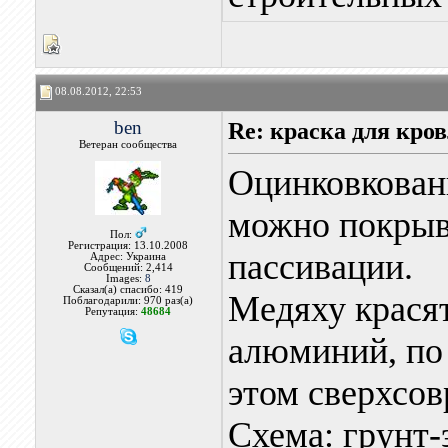
08.08.2012, 22:53
ben
Re: краска для кр
Ветеран сообщества
Оцинковкован
можно покрыв
Пол:
Регистрация: 13.10.2008
пассивации.
Адрес: Украина
Сообщений: 2,414
Images:
8
Сказал(а) спасибо: 419
Медяху красят
Поблагодарили: 970 раз(а)
Репутация:
48684
алюминий, по 
этом сверхсов
Схема: грунт-