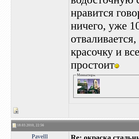
нравится гово
ничего, уже 10
отваливается,
красочку и все
простоит
Миниатюры
18.03.2010, 22:56
Pavelll
Re: окраска стальн