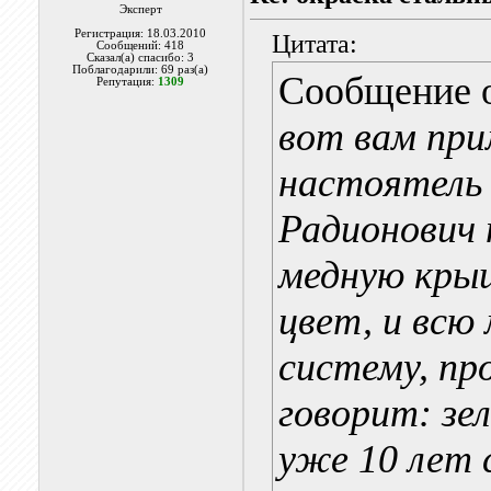
Эксперт
Регистрация: 18.03.2010
Цитата:
Сообщений: 418
Сказал(а) спасибо: 3
Поблагодарили: 69 раз(а)
Сообщение 
Репутация:
1309
вот вам при
настоятель 
Радионович 
медную крыш
цвет, и всю
систему, пр
говорит: зе
уже 10 лет 